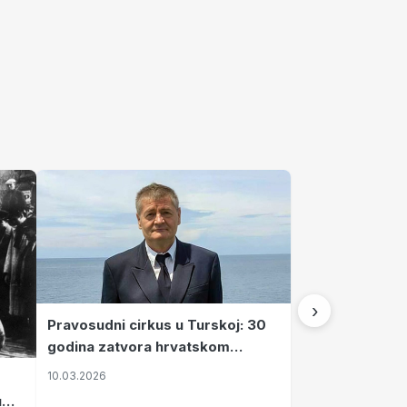
›
Pravosudni cirkus u Turskoj: 30
godina zatvora hrvatskom
kapetanu kojeg su sami pustili
10.03.2026
u