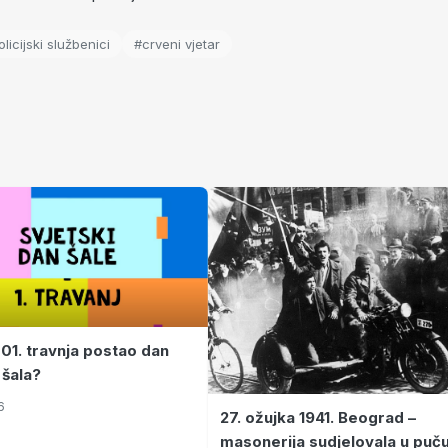
licijski službenici
#crveni vjetar
 01. travnja postao dan
 šala?
6
27. ožujka 1941. Beograd –
masonerija sudjelovala u puč