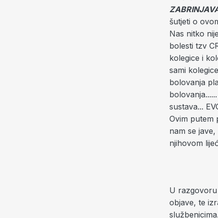
ZABRINJAVA
šutjeti o ovo
Nas nitko nij
bolesti tzv 
kolegice i ko
sami kolegice
bol
ovanja pl
bolovanja.....
sustava... E
Ovim putem po
nam se jave, 
njihovom lije
U razgovoru 
objave, te iz
službenicima.