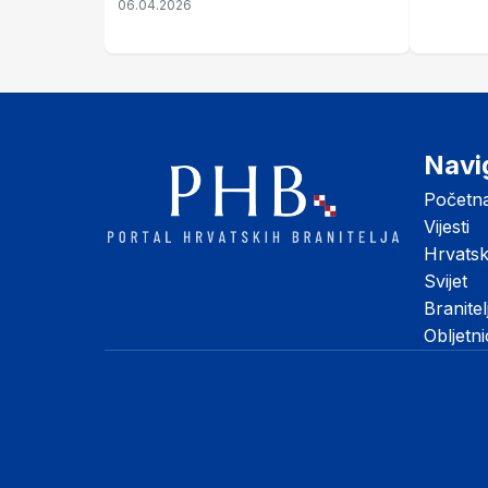
06.04.2026
Navi
Početn
Vijesti
Hrvats
Svijet
Branitel
Obljetn