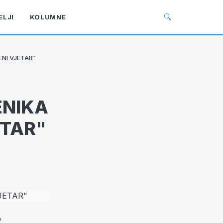
🔍
ELJI
KOLUMNE
ENI VJETAR"
ENIKA
ETAR"