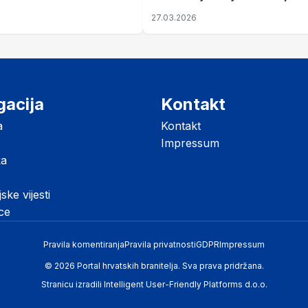
koji je Jugoslaviju odveo u kr
27.03.2026
II. svjetski rat
gacija
Kontakt
a
Kontakt
Impressum
ka
jske vijesti
ice
Pravila komentiranja
Pravila privatnosti
GDPR
Impressum
© 2026 Portal hrvatskih branitelja. Sva prava pridržana.
Stranicu izradili
Intelligent User-Friendly Platforms d.o.o.