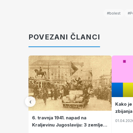
#bolest
#Po
POVEZANI ČLANCI
‹
Kako je
zbijanja
6. travnja 1941. napad na
01.04.202
Kraljevinu Jugoslaviju: 3 zemlje
nastale njenim raspadom