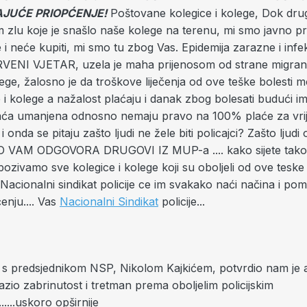
JUĆE PRIOPĆENJE!
Poštovane kolegice i kolege, Dok d
m zlu koje je snašlo naše kolege na terenu, mi smo javno prog
e i neće kupiti, mi smo tu zbog Vas. Epidemija zarazne i infe
CRVENI VJETAR, uzela je maha prijenosom od strane migran
lege, žalosno je da troškove liječenja od ove teške bolesti m
 i kolege a nažalost plaćaju i danak zbog bolesati budući im
aća umanjena odnosno nemaju pravo na 100% plaće za vri
. i onda se pitaju zašto ljudi ne žele biti policajci? Zašto ljudi
VO VAM ODGOVORA DRUGOVI IZ MUP-a .... kako sijete tako c
zivamo sve kolegice i kolege koji su oboljeli od ove teske 
Nacionalni sindikat policije ce im svakako naći načina i pom
ćenju.... Vas
Nacionalni Sindikat
policije...
s predsjednikom NSP, Nikolom Kajkićem, potvrdio nam je a
razio zabrinutost i tretman prema oboljelim policijskim
.....uskoro opširnije