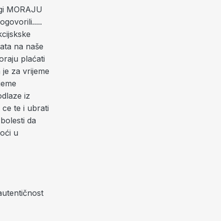
rugi MORAJU
ovorili.....
kcijskske
ata na naše
oraju plaćati
 je za vrijeme
jeme
 odlaze iz
e te i ubrati
bolesti da
oći u
utentičnost