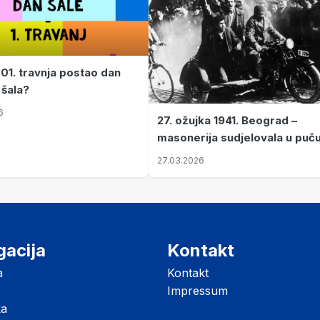
 01. travnja postao dan
 šala?
6
27. ožujka 1941. Beograd –
masonerija sudjelovala u puč
koji je Jugoslaviju odveo u kr
27.03.2026
II. svjetski rat
gacija
Kontakt
a
Kontakt
Impressum
ka