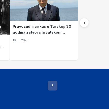
›
Pravosudni cirkus u Turskoj: 30
godina zatvora hrvatskom
kapetanu kojeg su sami pustili
10.03.2026
u
vavi
F