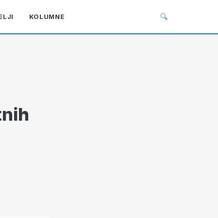
🔍
ELJI
KOLUMNE
tnih