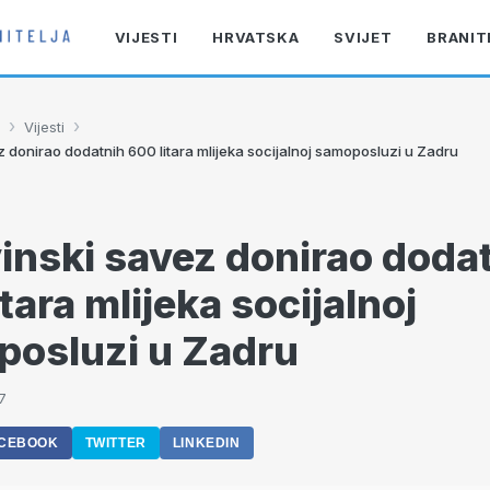
VIJESTI
HRVATSKA
SVIJET
BRANIT
›
›
Vijesti
z donirao dodatnih 600 litara mlijeka socijalnoj samoposluzi u Zadru
inski savez donirao doda
tara mlijeka socijalnoj
osluzi u Zadru
7
CEBOOK
TWITTER
LINKEDIN