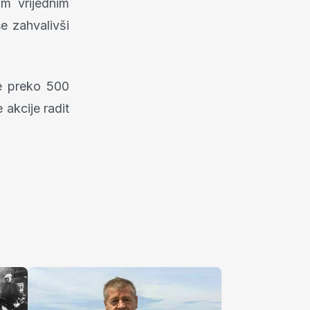
im vrijednim
e zahvalivši
e preko 500
 akcije radit