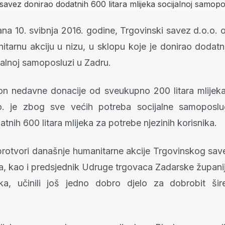
na 10. svibnja 2016. godine, Trgovinski savez d.o.o. 
itarnu akciju u nizu, u sklopu koje je donirao dodatni
jalnoj samoposluzi u Zadru.
n nedavne donacije od sveukupno 200 litara mlijeka
o. je zbog sve većih potreba socijalne samoposl
tnih 600 litara mlijeka za potrebe njezinih korisnika.
rotvori današnje humanitarne akcije Trgovinskog save
ča, kao i predsjednik Udruge trgovaca Zadarske župani
ka, učinili još jedno dobro djelo za dobrobit šir