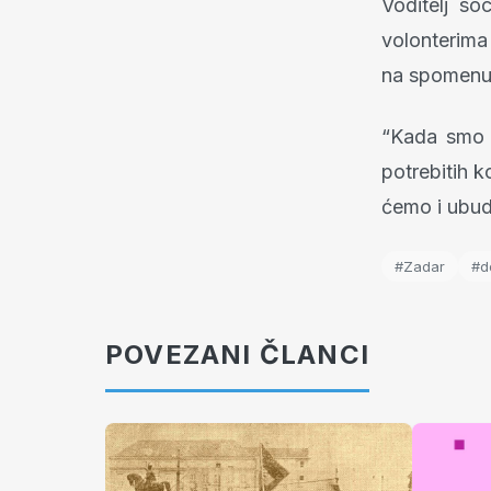
Voditelj so
volonterima
na spomenut
“Kada smo 
potrebitih k
ćemo i ubud
#Zadar
#d
POVEZANI ČLANCI