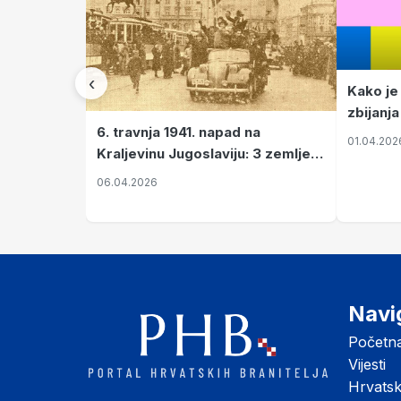
‹
Kako je
zbijanja
6. travnja 1941. napad na
01.04.202
Kraljevinu Jugoslaviju: 3 zemlje
nastale njenim raspadom
06.04.2026
Navi
Početn
Vijesti
Hrvats