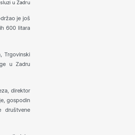
održao je još
h 600 litara
, Trgovinski
uge u Zadru
za, direktor
je, gospodin
e društvene