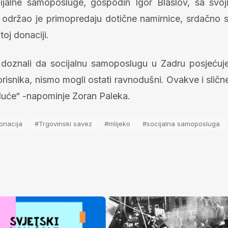
cijalne samoposluge, gospodin Igor Blaslov, sa svoj
 održao je primopredaju dotične namirnice, srdačno s
oj donaciji.
doznali da socijalnu samoposlugu u Zadru posjećuj
orisnika, nismo mogli ostati ravnodušni. Ovakve i slične
uće“ -napominje Zoran Paleka.
onacija
#Trgovinski savez
#mlijeko
#socijalna samoposluga