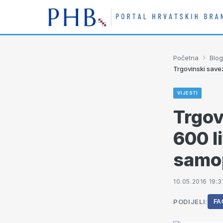
›
Početna
Blog
Trgovinski save
VIJESTI
Trgov
600 li
samop
10.05.2016 19:3
PODIJELI:
FA