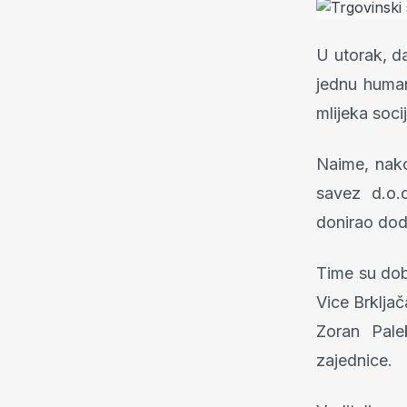
U utorak, da
jednu human
mlijeka soci
Naime, nako
savez d.o.
donirao doda
Time su dob
Vice Brklja
Zoran Pale
zajednice.