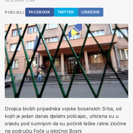
16.12.2020 11:36
PODIJELI:
FACEBOOK
TWITTER
LINKEDIN
Dvojica bivših pripadnika vojske bosanskih Srba, od
kojih je jedan danas djelatni policajac, uhićena su u
srijedu pod sumnjom da su počinili teške ratne zločine
na području Foče u istočnoj Bosni