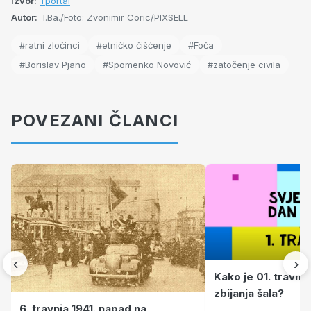
Izvor:
Tportal
Autor:
I.Ba./Foto: Zvonimir Coric/PIXSELL
#ratni zločinci
#etničko čišćenje
#Foča
#Borislav Pjano
#Spomenko Novović
#zatočenje civila
POVEZANI ČLANCI
‹
›
Kako je 01. travnj
zbijanja šala?
6. travnja 1941. napad na