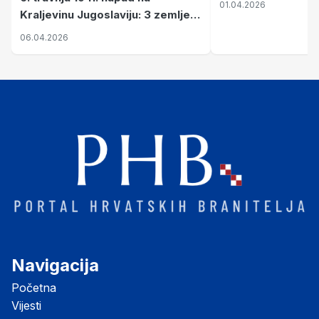
01.04.2026
Kraljevinu Jugoslaviju: 3 zemlje
nastale njenim raspadom
06.04.2026
Navigacija
Početna
Vijesti