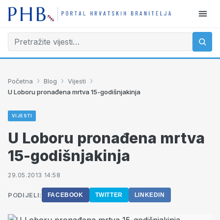
›
›
›
Početna
Blog
Vijesti
U Loboru pronađena mrtva 15-godišnjakinja
VIJESTI
U Loboru pronađena mrtva
15-godišnjakinja
29.05.2013 14:58
PODIJELI:
FACEBOOK
TWITTER
LINKEDIN