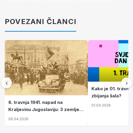
POVEZANI ČLANCI
‹
›
Kako je 01. travnj
zbijanja šala?
6. travnja 1941. napad na
01.04.2026
Kraljevinu Jugoslaviju: 3 zemlje
nastale njenim raspadom
06.04.2026