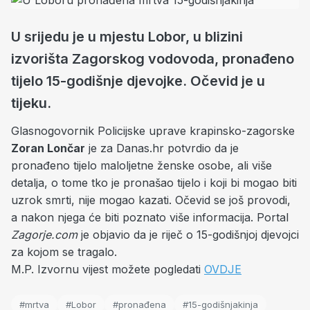
U srijedu je u mjestu Lobor, u blizini
izvorišta Zagorskog vodovoda, pronađeno
tijelo 15-godišnje djevojke. Očevid je u
tijeku.
Glasnogovornik Policijske uprave krapinsko-zagorske
Zoran Lončar
je za Danas.hr potvrdio da je
pronađeno tijelo maloljetne ženske osobe, ali više
detalja, o tome tko je pronašao tijelo i koji bi mogao biti
uzrok smrti, nije mogao kazati. Očevid se još provodi,
a nakon njega će biti poznato više informacija. Portal
Zagorje.com
je objavio da je riječ o 15-godišnjoj djevojci
za kojom se tragalo.
M.P. Izvornu vijest možete pogledati
OVDJE
#mrtva
#Lobor
#pronađena
#15-godišnjakinja