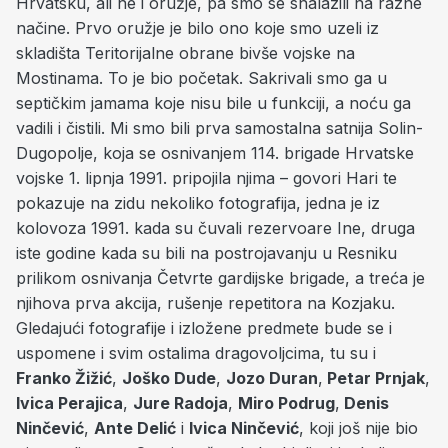
Hrvatsku, ali ne i oružje, pa smo se snalazili na razne
načine. Prvo oružje je bilo ono koje smo uzeli iz
skladišta Teritorijalne obrane bivše vojske na
Mostinama. To je bio početak. Sakrivali smo ga u
septičkim jamama koje nisu bile u funkciji, a noću ga
vadili i čistili. Mi smo bili prva samostalna satnija Solin-
Dugopolje, koja se osnivanjem 114. brigade Hrvatske
vojske 1. lipnja 1991. pripojila njima – govori Hari te
pokazuje na zidu nekoliko fotografija, jedna je iz
kolovoza 1991. kada su čuvali rezervoare Ine, druga
iste godine kada su bili na postrojavanju u Resniku
prilikom osnivanja Četvrte gardijske brigade, a treća je
njihova prva akcija, rušenje repetitora na Kozjaku.
Gledajući fotografije i izložene predmete bude se i
uspomene i svim ostalima dragovoljcima, tu su i
Franko Žižić
,
Joško Dude
,
Jozo Duran
,
Petar Prnjak
,
Ivica Perajica
,
Jure Radoja
,
Miro Podrug
,
Denis
Ninčević
,
Ante Delić
i
Ivica Ninčević
, koji još nije bio