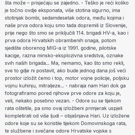
šta može – prisjećaju se zajedno. - Teško je reći koliko
je točno ovdje eksponata, više stotina sigurno, ima
stotinjak bombi, sedamdesetak odora, među kojima i
naše prva odora koju smo tada dopremili iz Slovenije,
prije nego što smo se priključili 114. brigadi HV-a, kao i
prva odora Hrvatskih obrambenih snaga, potom
sjedište oborenog MIG-a iz 1991. godine, pilotske
kacige, razna minsko-eksplozivna sredstva, oznake
svih naših brigada... Ma, nemamo, kao što smo rekli,
sve to gdje ni postavit, ako bude jednog dana još veći
prostor izložit ćemo i top, motor vojne policije, poljsku
vojnu kuhinju, mitraljeze... - nabraja nam Hari dok ga
fotografiramo pored njihove prve odore za koju je,
veli, nekako posebno vezan. - Odore su se tijekom
rata oštetile, pa smo ovaj izložbeni primjerak uspjeli
kompletirati od više ljudi – objašnjava Hari. Uz izložene
odore koje su se koristile tijekom Domovinskoga rata,
te službene i svečane odore Hrvatske vojske s