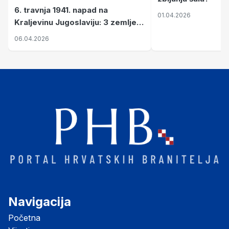
6. travnja 1941. napad na
01.04.2026
Kraljevinu Jugoslaviju: 3 zemlje
nastale njenim raspadom
06.04.2026
Navigacija
Početna