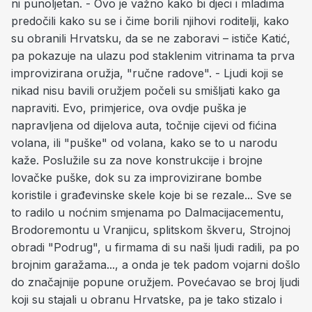
ni punoljetan. - Ovo je važno kako bi djeci i mladima
predočili kako su se i čime borili njihovi roditelji, kako
su obranili Hrvatsku, da se ne zaboravi – ističe Katić,
pa pokazuje na ulazu pod staklenim vitrinama ta prva
improvizirana oružja, "ručne radove". - Ljudi koji se
nikad nisu bavili oružjem počeli su smišljati kako ga
napraviti. Evo, primjerice, ova ovdje puška je
napravljena od dijelova auta, točnije cijevi od fićina
volana, ili "puške" od volana, kako se to u narodu
kaže. Poslužile su za nove konstrukcije i brojne
lovačke puške, dok su za improvizirane bombe
koristile i građevinske skele koje bi se rezale... Sve se
to radilo u noćnim smjenama po Dalmacijacementu,
Brodoremontu u Vranjicu, splitskom škveru, Strojnoj
obradi "Podrug", u firmama di su naši ljudi radili, pa po
brojnim garažama..., a onda je tek padom vojarni došlo
do značajnije popune oružjem. Povećavao se broj ljudi
koji su stajali u obranu Hrvatske, pa je tako stizalo i