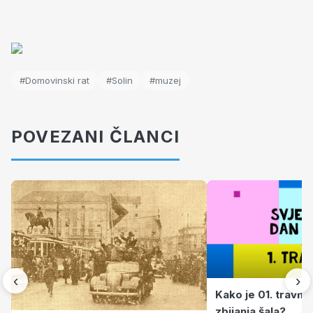
#Domovinski rat
#Solin
#muzej
POVEZANI ČLANCI
‹
›
Kako je 01. travnj
zbijanja šala?