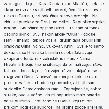
zatim gusle koje je Karadžić darovao Mladiću, metalne
i krpene oznake s njihovih beretki, četnička zastava s
ulaza u Petrinju, pri pokušaju njihova proboja... Na
zidu je i putokaz za Drniš, na ćirilici - Republika srpska
krajina - Skupština opštine Drniš. - Taj sam putokaz
osobno skinio 1995. nakon akcije "Oluja" - dodaje
Hari. - Imamo i tablice vozila i drugih tada okupiranih
gradova: Glina, Vojnić, Vukovar, Knin... Sve je to samo
dokaz da se Hrvatska branila i oslobađala svoje
okupirane teritorije - želi istaknuti Hari. - Nama
Hrvatima tribaju krizne situacije da bi imali zajedništvo,
fali nam danas taj osjećaj zajedništva – uključuje se u
razgovor i Denis Ninčević, poručujući kako je ovaj
prostor važan za buduće generacije, ali i njih same,
sudionike Domovinskoga rata. - Zapovjedniče, dobro
si reka, ovo je važno i da mi napunimo malo baterije,
da se družimo – potvrdno će i Denis, koji i ovom
prilikom podsjeća suborce i na brojne zgode s terena,