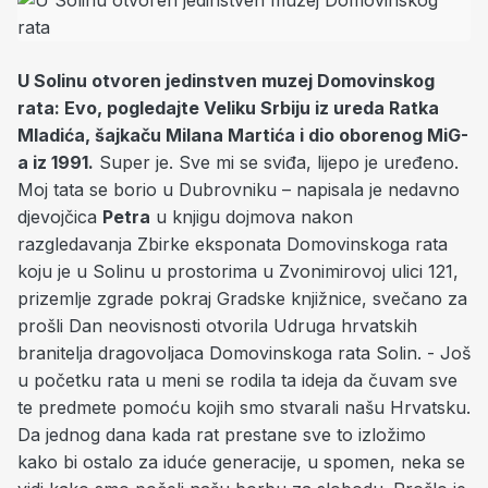
U Solinu otvoren jedinstven muzej Domovinskog
rata: Evo, pogledajte Veliku Srbiju iz ureda Ratka
Mladića, šajkaču Milana Martića i dio oborenog MiG-
a iz 1991.
Super je. Sve mi se sviđa, lijepo je uređeno.
Moj tata se borio u Dubrovniku – napisala je nedavno
djevojčica
Petra
u knjigu dojmova nakon
razgledavanja Zbirke eksponata Domovinskoga rata
koju je u Solinu u prostorima u Zvonimirovoj ulici 121,
prizemlje zgrade pokraj Gradske knjižnice, svečano za
prošli Dan neovisnosti otvorila Udruga hrvatskih
branitelja dragovoljaca Domovinskoga rata Solin. - Još
u početku rata u meni se rodila ta ideja da čuvam sve
te predmete pomoću kojih smo stvarali našu Hrvatsku.
Da jednog dana kada rat prestane sve to izložimo
kako bi ostalo za iduće generacije, u spomen, neka se