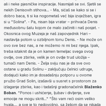
ali i neke pjesničke inspiracije. Nasmijali se svi. Sjetili se
nekih Denisovih stihova... - Ma, sićaš se kako si se i
dobro baca, ti si ka nogometaš već bija izvježban, igra
si u "Solina". - Pa, nisan bija vratar – prihvaća Denis
međusobnu šalu kojom će malo začiniti i naš posjet. -
Okosnica ovog Muzeja je naš zapovjednik Hari –
nastavlja potom u ozbiljnom tonu Denis. - Ne može on
ovo sve bez nas, a ne možemo ni mi bez njega. Ipak,
treba istaknit da je on kamen temeljac svega ovog
ovdje, ove zbirke, velik je on ovdje trud uložija –
tumači nam Denis. - Želja sviju nas je da sve ovo
ostane u gradu Solinu – zaključuju čelnici udruge,
dodajući kako im je dosadašnju potporu u ovome
pružio Grad Solin, izašavši u susret s prostorom za
izlaganje zbirke, kao i tadašnji gradonačelnik
Blaženko
Boban
. "Ponos i ushićenje, ljubav i divljenje, sve
emocije ne mogu skriti..." "Što vam reći osim veliko
hvala..., a sve je to nedovoljno, sa željom da se nikada