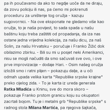
pa ih poučavamo da ako to negdje uoče da ne diraju,
da zovu policiju ili nas, pa ćemo mi pokrenuti
proceduru za uništenje tog oružja - kazuju
sugovornici. - Na ove eksponate ne gledamo više kao
oružje, to je naša povijest, to sada spada u našu
baštinu koju treba zaštititi od propadanja, da iza nas
ostane jedna vrijedna kolekcija, za našu dicu, za naš
Solin, za našu Hrvatsku – poručuje i Franko Žižić dok
obilazimo zbirku. - Bili su mi u posjet neki Amerikanci,
nisu se mogli načuditi da smo sačuvali sve ovo, i ove
prve improvizacije – dodaje Hari. - Osim našeg oružja
izložili smo i ratni plijen – pokazuju dalje, a u oči
odmah upada velika karta "Republike srpske krajine"
preko cijelog zida. - To je karta iz ureda generala
Ratka Mladića
u Kninu, sve do mora skoro –
pokazuje Franko prstom granicu koju su okupatori
zacrtali bojom. Tu je i metalni grb "Republike srpske" s
radnog stola
Milana Martića
, pa njegova šajkača,