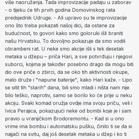
više naoružanja. Tada improvizacije padaju u zaborav
- o tijeku će tih prvih godina Domovinskog rata
predsjednik Udruge. - Ali upravo su te improvizacije
ono što treba pokazati našoj dici, da ostane za
budućnost, to govori kako smo goloruki išli braniti
našu Hrvatsku. To dovoljno pokazuje da smo vodili
obrambeni rat. U neke smo akcije išli s tek desetak
metaka u džepu – priča Hari, a sve potvrđuju i njegovi
suborci, kojima je također posebno drago da mogu biti
dio ove priče o zbirci, da se oko tih aktivnosti okupe,
malo druže i "napune baterije", kako Hari kaže. - Lipo
se sitit tih "starih" dana, bili smo mladi i ništa nam nije
bilo teško, naprotiv, samo se borilo ko će prije u neku
akciju. Svaki komad oružja ovdje ima svoju priču, veli i
Ivica Perajica, pokazujući neke od bombi koje je i sam
pravio u vranjičkom Brodoremontu. - Kad si u ono
vrime ima bombu i automatsku pušku, činilo ti se da si
najjači na svitu, daj još desetak metaka u džep i ko ti