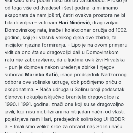
vidi kako smo počeli našu borbu za slobodu. Prošlo je
od toga više od dvadeset i šest godina, a mi imamo
eksponata da nam još tri, četiri ovakva prostora ne bi
bila dovoljna – veli nam
Hari Ninčević,
dragovoljac
Domovinskog rata, inače i kolekcionar oružja od 1992.
godine, koji je i vlasnik velikog dijela ove zbirke, te
inicijator njezina formiranja. - Lipo je na ovom primjeru
vidit da ono šta su dragovoljci dali u Domovinskom
ratu nije zaboravljeno, da u ljudima uvik živi Hrvatska
– pun je dojmova nakon uređenja zbirke i njegov
suborac
Marinko Katić
, inače predsjednik Nadzornog
odbora ove solinske udruge, dok počinjemo priču o
eksponatima. - Naša udruga u Solinu broji pedesetak
članova i okuplja isključivo branitelje dragovoljce iz
1990. i 1991. godine, znači one koji su se dragovoljno
javili, koji nisu mobilizirani na niti jedan način od vlasti,
pojašnjava nam Hari, predsjednik solinskog UHBDDR-
a. - Imali smo veliko srce za obranit naš Solin i našu