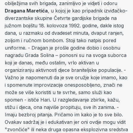
obilježjima svih brigada, zanimljivo je vidjeti i odoru
Dragana Maretića
, u kojoj je kao pripadnik izviđačko-
diverzantske skupine Četvrte gardijske brigade na
južnom bojištu 18. kolovoza 1992. godine, dakle istog
dana, u razmaku od dvadeset minuta, dvaput ranjen,
zoljom i ručnom bombom. Stoji tako natpis pored
uniforme. - Dragan je prošle godine dobio i osobnu
nagradu Grada Solina – ponosni su na svoga suborca
koji je danas, među ostalim, vrlo aktivan u
organiziranju aktivnosti djece braniteljske populacije. -
Važno je napomenuti da je sve oružje koje imamo, kao
i spomenute improvizacije onesposobljeno, znači ne
može se više koristiti u te svrhe, samo služi kao
spomen - ističe Hari. U razgledavanje zbirke, kažu,
stižu i djeca, ona najviše propituju, sve ih zanima. -
Imaju bezbroj pitanja. Pričamo im kako je to sve bilo.
Ovakav sadržaj je i edukativan jer oni ovdje mogu vidit
"zvončiće" ili neka druga opasna eksplozivna sredstva