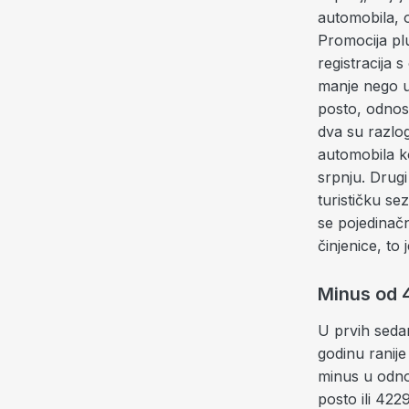
automobila, 
Promocija plu
registracija
manje nego u 
posto, odnosn
dva su razlo
automobila ko
srpnju. Drugi
turističku
sez
se pojedinačn
činjenice, to
Minus od 
U prvih seda
godinu ranije 
minus u odnos
posto ili 42