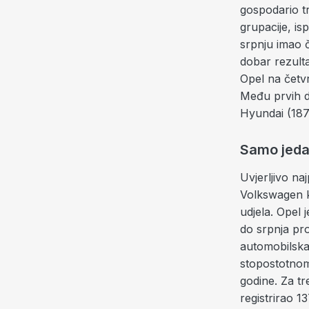
gospodario t
grupacije, i
srpnju imao 
dobar rezulta
Opel na četv
Među prvih de
Hyundai (187)
Samo jeda
Uvjerljivo na
Volkswagen ko
udjela. Opel 
do srpnja pr
automobilska
stopostotnom
godine. Za tr
registrirao 1