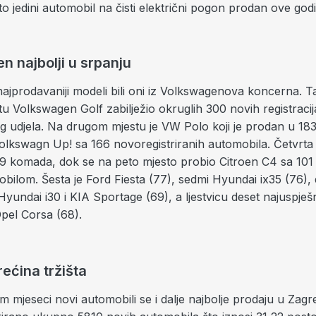
e to jedini automobil na čisti električni pogon prodan ove god
 najbolji u srpanju
ajprodavaniji modeli bili oni iz Volkswagenova koncerna. T
 Volkswagen Golf zabilježio okruglih 300 novih registracija
g udjela. Na drugom mjestu je VW Polo koji je prodan u 183
Volkswagn Up! sa 166 novoregistriranih automobila. Četvrta
59 komada, dok se na peto mjesto probio Citroen C4 sa 10
bilom. Šesta je Ford Fiesta (77), sedmi Hyundai ix35 (76)
 Hyundai i30 i KIA Sportage (69), a ljestvicu deset najuspješn
pel Corsa (68).
ećina tržišta
 mjeseci novi automobili se i dalje najbolje prodaju u Zagre