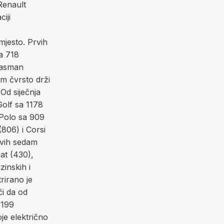
Renault
iji
mjesto. Prvih
a 718
lasman
m čvrsto drži
 Od siječnja
Golf sa 1178
 Polo sa 909
(806) i Corsi
rvih sedam
at (430),
zinskih i
rirano je
či da od
8199
oje električno