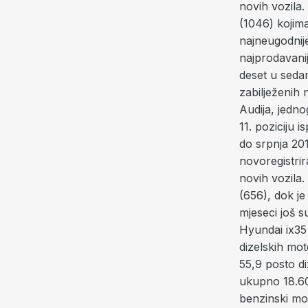
novih vozila
(1046) kojima
najneugodni
najprodavani
deset u seda
zabilježenih 
Audija, jedn
11. poziciju 
do srpnja 20
novoregistri
novih vozila.
(656), dok j
mjeseci još 
Hyundai ix35 
dizelskih mot
55,9 posto d
ukupno 18.608
benzinski mot