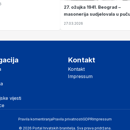
6
27. ožujka 1941. Beograd –
masonerija sudjelovala u puč
koji je Jugoslaviju odveo u kr
27.03.2026
II. svjetski rat
gacija
Kontakt
a
Kontakt
Impressum
ka
jske vijesti
ice
Pravila komentiranja
Pravila privatnosti
GDPR
Impressum
© 2026 Portal hrvatskih branitelja. Sva prava pridržana.