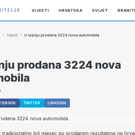
VIJESTI
HRVATSKA
SVIJET
BRANIT
›
›
Vijesti
U srpnju prodana 3224 nova automobila
nju prodana 3224 nova
obila
1
CEBOOK
TWITTER
LINKEDIN
je tradicionalno loš mjesec po prodajnim rezultatima na hrva