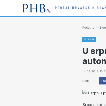
›
Početna
Blog
VIJESTI
U srp
autom
14.08.2013 10:3
PODIJELI:
FA
Srpanj, koji 