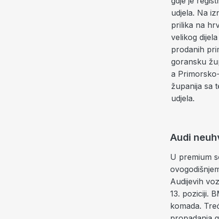
gdje je regi
udjela. Na i
prilika na hr
velikog dijel
prodanih pri
goransku žup
a Primorsko-
županija sa t
udjela.
Audi neuhv
U premium se
ovogodišnjem
Audijevih vo
13. poziciji.
komada. Treć
propadanja g