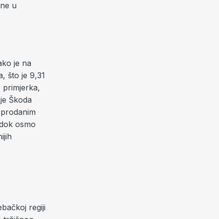
ine u
ako je na
, što je 9,31
 primjerka,
 je Škoda
1 prodanim
, dok osmo
ijih
bačkoj regiji