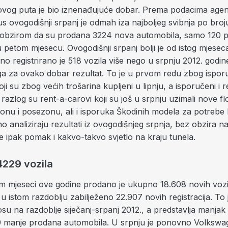
ovog puta je bio iznenađujuće dobar. Prema podacima agen
s ovogodišnji srpanj je odmah iza najboljeg svibnja po broj
 s obzirom da su prodana 3224 nova automobila, samo 120 p
petom mjesecu. Ovogodišnji srpanj bolji je od istog mjeseca
o registrirano je 518 vozila više nego u srpnju 2012. godi
ga za ovako dobar rezultat. To je u prvom redu zbog isporu
ji su zbog većih trošarina kupljeni u lipnju, a isporučeni i re
 razlog su rent-a-carovi koji su još u srpnju uzimali nove fl
onu i posezonu, ali i isporuka Škodinih modela za potreb
o analiziraju rezultati iz ovogodišnjeg srpnja, bez obzira n
 je ipak pomak i kakvo-takvo svjetlo na kraju tunela.
4229 vozila
m mjeseci ove godine prodano je ukupno 18.608 novih vozil
u istom razdoblju zabilježeno 22.907 novih registracija. To je
u na razdoblje siječanj-srpanj 2012., a predstavlja manjak 
29 manje prodana automobila. U srpnju je ponovno Volkswa