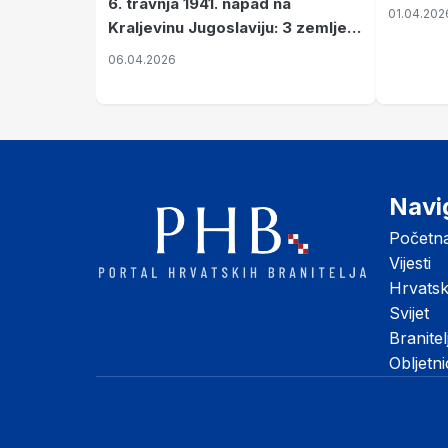
6. travnja 1941. napad na
01.04.202
Kraljevinu Jugoslaviju: 3 zemlje
nastale njenim raspadom
06.04.2026
Navi
Početn
Vijesti
Hrvats
Svijet
Branitel
Obljetn