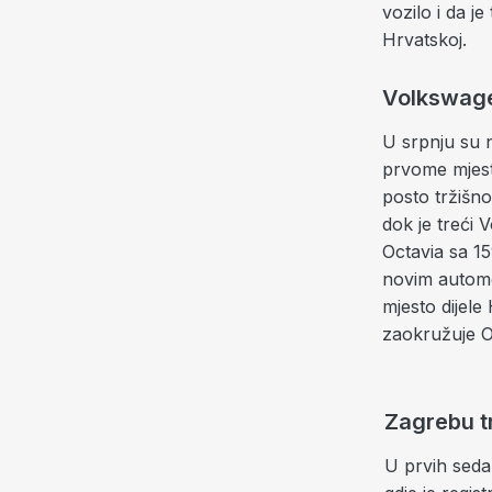
vozilo i da j
Hrvatskoj.
Volkswagen
U srpnju su n
prvome mjestu
posto tržišno
dok je treći 
Octavia sa 1
novim automo
mjesto dijele
zaokružuje O
Zagrebu tr
U prvih sedam