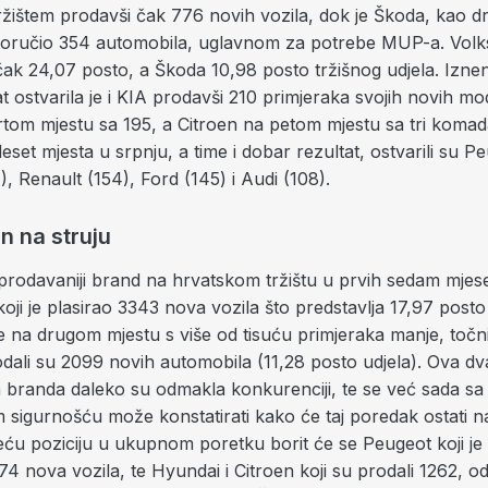
ržištem prodavši čak 776 novih vozila, dok je Škoda, kao d
sporučio 354 automobila, uglavnom za potrebe MUP-a. Volk
čak 24,07 posto, a Škoda 10,98 posto tržišnog udjela. Izn
t ostvarila je i KIA prodavši 210 primjeraka svojih novih mo
rtom mjestu sa 195, a Citroen na petom mjestu sa tri komad
set mjesta u srpnju, a time i dobar rezultat, ostvarili su P
, Renault (154), Ford (145) i Audi (108).
n na struju
jprodavaniji brand na hrvatskom tržištu u prvih sedam mjese
ji je plasirao 3343 nova vozila što predstavlja 17,97 posto
je na drugom mjestu s više od tisuću primjeraka manje, točni
odali su 2099 novih automobila (11,28 posto udjela). Ova dv
 branda daleko su odmakla konkurenciji, te se već sada sa
 sigurnošću može konstatirati kako će taj poredak ostati na
eću poziciju u ukupnom poretku borit će se Peugeot koji je
374 nova vozila, te Hyundai i Citroen koji su prodali 1262, 