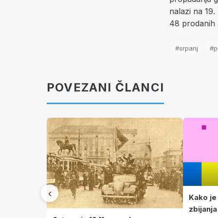
nalazi na 19.
48 prodanih 
#srpanj
#p
POVEZANI ČLANCI
‹
Kako je
zbijanja