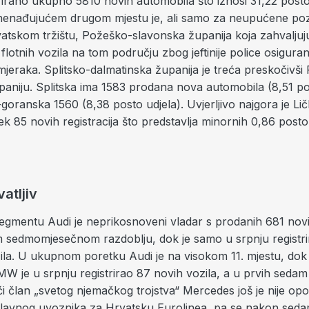
strirano ukupno 5810 novih automobila što
iznosi 31,22 post
znenađujućem drugom mjestu je, ali samo za neupućene poz
vatskom tržištu, Požeško-slavonska županija koja zahvaljujuć
a flotnih vozila na tom području zbog
jeftinije police osigura
mjeraka. Splitsko-dalmatinska županija je treća preskočivši
aniju. Splitska ima 1583 prodana nova automobila (8,51 pos
goranska 1560 (8,38 posto udjela). Uvjerljivo najgora je Li
ek 85 novih registracija što predstavlja minornih 0,86 posto
atljiv
gmentu Audi je neprikosnoveni vladar s prodanih 681 nov
 sedmomjesečnom razdoblju, dok je samo u srpnju registr
zila. U ukupnom poretku Audi je na visokom 11. mjestu, do
 BMW je u srpnju registrirao 87 novih vozila, a u prvih seda
i član „svetog njemačkog trojstva“ Mercedes još je nije op
lavnog uvoznika za Hrvatsku Eurolinea, pa se nakon seda