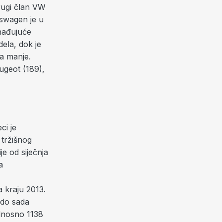
rugi član VW
swagen je u
enađujuće
dela, dok je
a manje.
eugeot (189),
ci je
 tržišnog
je od siječnja
a
 kraju 2013.
 do sada
odnosno 1138