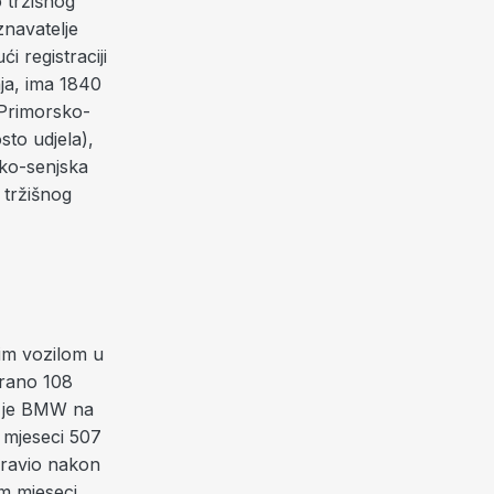
o tržišnog
navatelje
i registraciji
nja, ima 1840
 Primorsko-
to udjela),
čko-senjska
 tržišnog
im vozilom u
irano 108
k je BMW na
m mjeseci 507
oravio nakon
m mjeseci