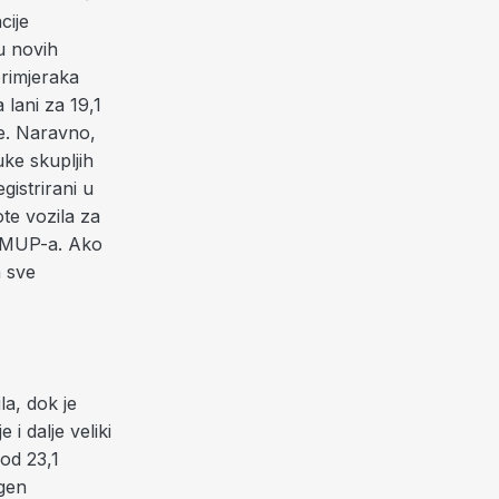
cije
u novih
rimjeraka
 lani za 19,1
ne. Naravno,
ke skupljih
gistrirani u
ote vozila za
e MUP-a. Ako
a sve
a, dok je
 i dalje veliki
od 23,1
gen