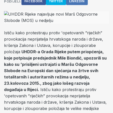
PODIJELI:
FACEBOOK
TWITTER
LINKEDIN
Ističu kako protestiraju protiv 'opetovanih ”riječkih”
provokacija neprijatelja hrvatskoga naroda i države,
kršenja Zakona i Ustava, korupcije i zlouporabe
položaja
UHDDR-a Grada Rijeke putem priopćenja,
koje potpisuje predsjednik Mile Biondić, upozorili su
kako su 'prisiljeni ustrajati u Maršu Odgovorne
Slobode na Europski dan sjećanja na žrtve svih
totalitarnih i autoritarnih režima u nedjelju,
23.kolovoza 2015., zbog jako lošeg razvoja
događaja u Rijeci.
Ističu kako protestiraju protiv
'opetovanih ”riječkih” provokacija neprijatelja
hrvatskoga naroda i države, kršenja Zakona i Ustava,
korupcije i zlouporabe položaja te velike medijske