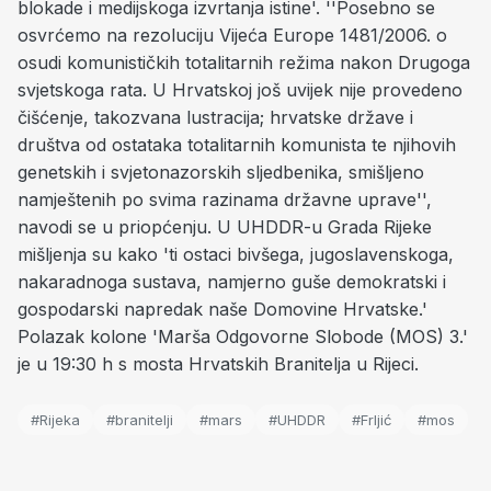
blokade i medijskoga izvrtanja istine'. ''Posebno se
osvrćemo na rezoluciju Vijeća Europe 1481/2006. o
osudi komunističkih totalitarnih režima nakon Drugoga
svjetskoga rata. U Hrvatskoj još uvijek nije provedeno
čišćenje, takozvana lustracija; hrvatske države i
društva od ostataka totalitarnih komunista te njihovih
genetskih i svjetonazorskih sljedbenika, smišljeno
namještenih po svima razinama državne uprave'',
navodi se u priopćenju. U UHDDR-u Grada Rijeke
mišljenja su kako 'ti ostaci bivšega, jugoslavenskoga,
nakaradnoga sustava, namjerno guše demokratski i
gospodarski napredak naše Domovine Hrvatske.'
Polazak kolone 'Marša Odgovorne Slobode (MOS) 3.'
je u 19:30 h s mosta Hrvatskih Branitelja u Rijeci.
#Rijeka
#branitelji
#mars
#UHDDR
#Frljić
#mos