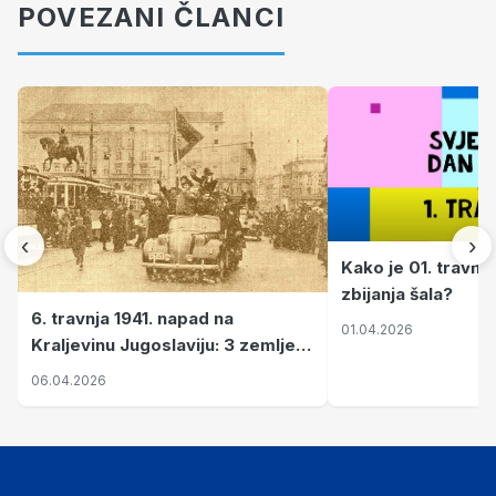
POVEZANI ČLANCI
‹
›
Kako je 01. travnj
zbijanja šala?
6. travnja 1941. napad na
01.04.2026
Kraljevinu Jugoslaviju: 3 zemlje
nastale njenim raspadom
06.04.2026