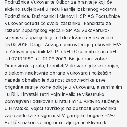
Podružnice Vukovar te Odbor za branitelje koji će
aktivno sudjelovati u radu kasnije izabranog vodstva
Podružnice. Dužnosnici i članovi HSP AS Podružnice
Vukovar odredit će svoje izaslanike i kandidate za
reizbor Županijskog vijeća HSP AS Vukovarsko-
srijemske županije koji će biti održan u Vinkovcima
05.02.2015. Drago Adžaga umirovljeni je pukovnik HV-
a. Aktivni pripadnik MUP-a RH i Oružanih snaga RH
od 07.10.1990. do 01.09.2003. Bio je dragovoljac
Domovinskog rata, branitelj Vukovara gdje je i ranjen,
a tijekom najaktivnije obrane Vukovara i najžešćih
napada obnašao je dužnost zapovijednika prve
brigadne satnije vojne policije u Vukovaru, a samim tim
i u RH. Hrvatski ratni vojni invalid te višestruko
pohvaljivan i odlikovan u ratu i miru. Aktivno služenje
u Hrvatskoj vojsci završio je na dužnosti pomoćnika
zapovjednika za sigurnost V. gardijske brigade HV-a
Politički nakon vojnog umirovljenja neaktivan do