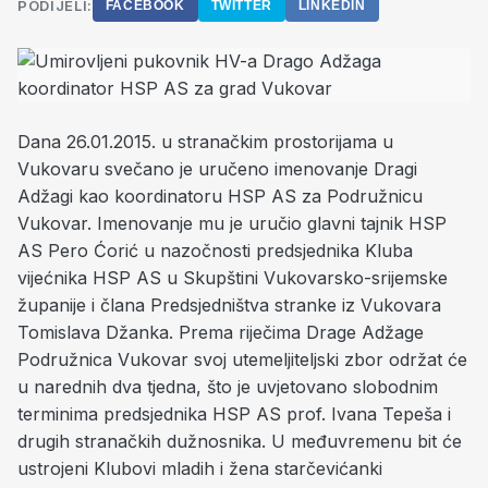
PODIJELI:
FACEBOOK
TWITTER
LINKEDIN
Dana 26.01.2015. u stranačkim prostorijama u
Vukovaru svečano je uručeno imenovanje Dragi
Adžagi kao koordinatoru HSP AS za Podružnicu
Vukovar. Imenovanje mu je uručio glavni tajnik HSP
AS Pero Ćorić u nazočnosti predsjednika Kluba
vijećnika HSP AS u Skupštini Vukovarsko-srijemske
županije i člana Predsjedništva stranke iz Vukovara
Tomislava Džanka. Prema riječima Drage Adžage
Podružnica Vukovar svoj utemeljiteljski zbor održat će
u narednih dva tjedna, što je uvjetovano slobodnim
terminima predsjednika HSP AS prof. Ivana Tepeša i
drugih stranačkih dužnosnika. U međuvremenu bit će
ustrojeni Klubovi mladih i žena starčevićanki