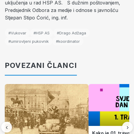
uključenja u rad HSP AS. S dužnim poštovanjem,
Predsjednik Odbora za medije i odnose s javnošću
Stjepan Stipo Ćorić, ing. inf.
#Vukovar
#HSP AS
#Drago Adžaga
#umirovljeni pukovnik
#koordinator
POVEZANI ČLANCI
‹
›
Kako je 01. travnj