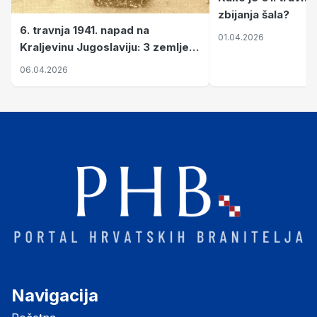
zbijanja šala?
6. travnja 1941. napad na
01.04.2026
Kraljevinu Jugoslaviju: 3 zemlje
nastale njenim raspadom
06.04.2026
Navigacija