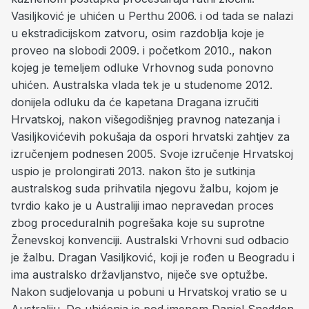
Vasiljković je uhićen u Perthu 2006. i od tada se nalazi
u ekstradicijskom zatvoru, osim razdoblja koje je
proveo na slobodi 2009. i početkom 2010., nakon
kojeg je temeljem odluke Vrhovnog suda ponovno
uhićen. Australska vlada tek je u studenome 2012.
donijela odluku da će kapetana Dragana izručiti
Hrvatskoj, nakon višegodišnjeg pravnog natezanja i
Vasiljkovićevih pokušaja da ospori hrvatski zahtjev za
izručenjem podnesen 2005. Svoje izručenje Hrvatskoj
uspio je prolongirati 2013. nakon što je sutkinja
australskog suda prihvatila njegovu žalbu, kojom je
tvrdio kako je u Australiji imao nepravedan proces
zbog proceduralnih pogrešaka koje su suprotne
Ženevskoj konvenciji. Australski Vrhovni sud odbacio
je žalbu. Dragan Vasiljković, koji je rođen u Beogradu i
ima australsko državljanstvo, niječe sve optužbe.
Nakon sudjelovanja u pobuni u Hrvatskoj vratio se u