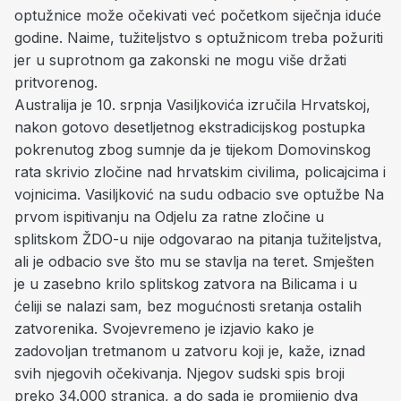
optužnice može očekivati već početkom siječnja iduće
godine. Naime, tužiteljstvo s optužnicom treba požuriti
jer u suprotnom ga zakonski ne mogu više držati
pritvorenog.
Australija je 10. srpnja Vasiljkovića izručila Hrvatskoj,
nakon gotovo desetljetnog ekstradicijskog postupka
pokrenutog zbog sumnje da je tijekom Domovinskog
rata skrivio zločine nad hrvatskim civilima, policajcima i
vojnicima. Vasiljković na sudu odbacio sve optužbe Na
prvom ispitivanju na Odjelu za ratne zločine u
splitskom ŽDO-u nije odgovarao na pitanja tužiteljstva,
ali je odbacio sve što mu se stavlja na teret. Smješten
je u zasebno krilo splitskog zatvora na Bilicama i u
ćeliji se nalazi sam, bez mogućnosti sretanja ostalih
zatvorenika. Svojevremeno je izjavio kako je
zadovoljan tretmanom u zatvoru koji je, kaže, iznad
svih njegovih očekivanja. Njegov sudski spis broji
preko 34.000 stranica, a do sada je promijenio dva