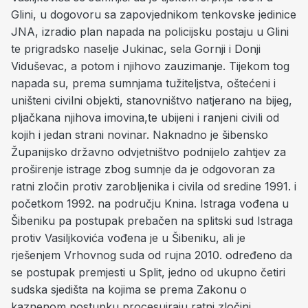
Glini, u dogovoru sa zapovjednikom tenkovske jedinice
JNA, izradio plan napada na policijsku postaju u Glini
te prigradsko naselje Jukinac, sela Gornji i Donji
Viduševac, a potom i njihovo zauzimanje. Tijekom tog
napada su, prema sumnjama tužiteljstva, oštećeni i
uništeni civilni objekti, stanovništvo natjerano na bijeg,
pljačkana njihova imovina,te ubijeni i ranjeni civili od
kojih i jedan strani novinar. Naknadno je šibensko
Županijsko državno odvjetništvo podnijelo zahtjev za
proširenje istrage zbog sumnje da je odgovoran za
ratni zločin protiv zarobljenika i civila od sredine 1991. i
početkom 1992. na području Knina. Istraga vođena u
Šibeniku pa postupak prebačen na splitski sud Istraga
protiv Vasiljkovića vođena je u Šibeniku, ali je
rješenjem Vrhovnog suda od rujna 2010. određeno da
se postupak premjesti u Split, jedno od ukupno četiri
sudska sjedišta na kojima se prema Zakonu o
kaznenom postupku procesuiraju ratni zločini.