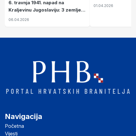
6. travnja 1941. napad na
01.04.2026
Kraljevinu Jugoslaviju: 3 zemlje
nastale njenim raspadom
06.04.2026
Navigacija
Početna
Vijesti