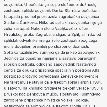
odvjetnika. U početku ga je, po službenoj dužnosti,
zastupao splitski odvjetnik Darko Stanić, a početkom
listopada predmet je preuzela zagrebačka odvjetnica
Slađana Čanković. Nitko od splitskih odvjetnika nije ga
želio zastupati Nakon što je Vasiljković izručen
Hrvatskoj, preko Zagreba je stigao u Split, ali nitko od
splitskih odvjetnika nije ga želio zastupati zbog čega
mu je dodijeljen branitelj po službenoj dužnosti.
Splitsko tužiteljstvo sumnjiči ga da je kao zapovjednik
Jedinice za posebne namjene u sastavu paravojnih
srpskih postrojbi, odnosno zapovjednik Nastavnog
centra za obuku pripadnika specijalnih postrojbi Alfa,
postupao protivno odredbama Ženevske konvencije.
Na teret mu se stavlja da je tijekom lipnja i srpnja 1991.
u zatvoru na kninskoj tvrđavi te tijekom veljače 1993. u
Bruškoj kod Benkovca mučio, zlostavljao i usmrćivao
zarobljene pripadnike hrvatske vojske i policije.
Vasiljkovića se sumnjiči da je tijekom srpnja 1991. u