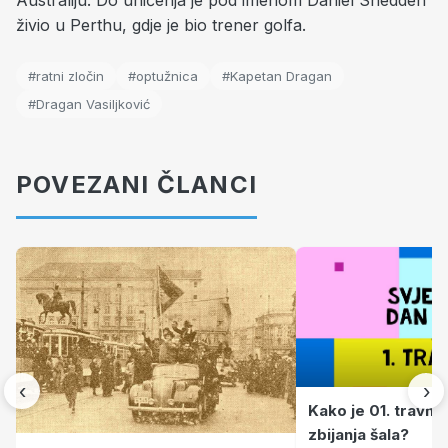
Australiju. Do uhićenja je pod imenom Daniel Snedden
živio u Perthu, gdje je bio trener golfa.
#ratni zločin
#optužnica
#Kapetan Dragan
#Dragan Vasiljković
POVEZANI ČLANCI
‹
›
Kako je 01. travnj
zbijanja šala?