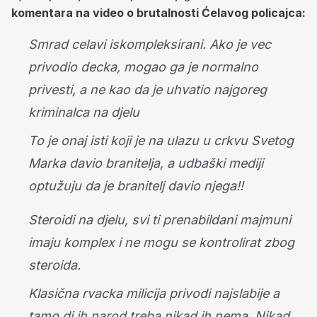
komentara na video o brutalnosti Ćelavog policajca:
Smrad celavi iskompleksirani. Ako je vec
privodio decka, mogao ga je normalno
privesti, a ne kao da je uhvatio najgoreg
kriminalca na djelu
To je onaj isti koji je na ulazu u crkvu Svetog
Marka davio branitelja, a udbaški mediji
optužuju da je branitelj davio njega!!
Steroidi na djelu, svi ti prenabildani majmuni
imaju komplex i ne mogu se kontrolirat zbog
steroida.
Klasična rvacka milicija privodi najslabije a
tamo di ih narod treba nikad ih nema. Nikad