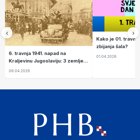
‹
›
Kako je 01. travnj
zbijanja šala?
6. travnja 1941. napad na
01.04.2026
Kraljevinu Jugoslaviju: 3 zemlje
nastale njenim raspadom
06.04.2026