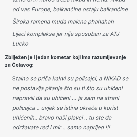
od vas Europe, balkančine ostaju balkančine
Široka ramena muda malena phahahah
Lijeci komplekse jer nije sposoban za ATJ
Lucko
Zbilježen je i jedan kometar koji ima razumijevanje
za Ćelavog:
S
talno se priča kakvi su policajci, a NIKAD se
ne postavlja pitanje što su ti što su uhićeni
napravili da su uhićeni … ja sam na strani
policajca .. uvjek se istina okreće u korist
uhićenih.. bravo naši plavci .. tu ste da
održavate red i mir .. samo naprijed !!!