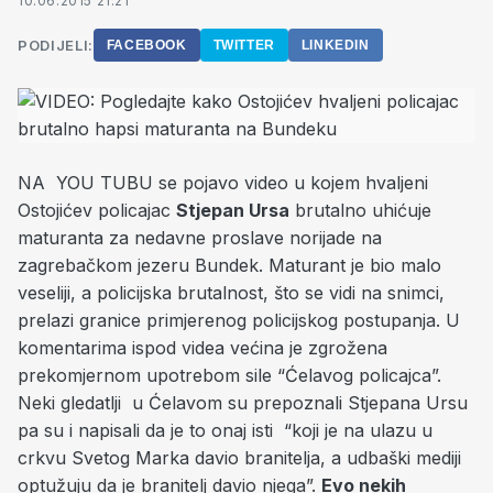
10.06.2015 21:21
PODIJELI:
FACEBOOK
TWITTER
LINKEDIN
NA YOU TUBU se pojavo video u kojem hvaljeni
Ostojićev policajac
Stjepan Ursa
brutalno uhićuje
maturanta za nedavne proslave norijade na
zagrebačkom jezeru Bundek. Maturant je bio malo
veseliji, a policijska brutalnost, što se vidi na snimci,
prelazi granice primjerenog policijskog postupanja. U
komentarima ispod videa većina je zgrožena
prekomjernom upotrebom sile “Ćelavog policajca”.
Neki gledatlji u Ćelavom su prepoznali Stjepana Ursu
pa su i napisali da je to onaj isti “koji je na ulazu u
crkvu Svetog Marka davio branitelja, a udbaški mediji
optužuju da je branitelj davio njega”.
Evo nekih