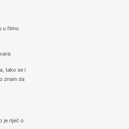
u u filmu
vara:
, tako se i
 no znam da
 je riječ o