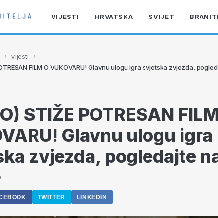
VIJESTI
HRVATSKA
SVIJET
BRANIT
›
›
Vijesti
OTRESAN FILM O VUKOVARU! Glavnu ulogu igra svjetska zvjezda, pogled
EO) STIŽE POTRESAN FILM
ARU! Glavnu ulogu igra
ska zvjezda, pogledajte n
9
CEBOOK
TWITTER
LINKEDIN