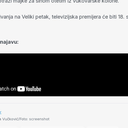
otrazi majke za sinom otetim iz vukovarske kolone.
vanja na Veliki petak, televizijska premijera će biti 18
 najavu:
r
 Vučković/Foto: screenshot