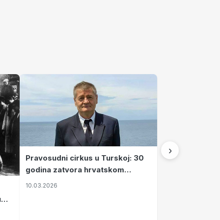
›
Pravosudni cirkus u Turskoj: 30
godina zatvora hrvatskom
kapetanu kojeg su sami pustili
10.03.2026
u
vavi