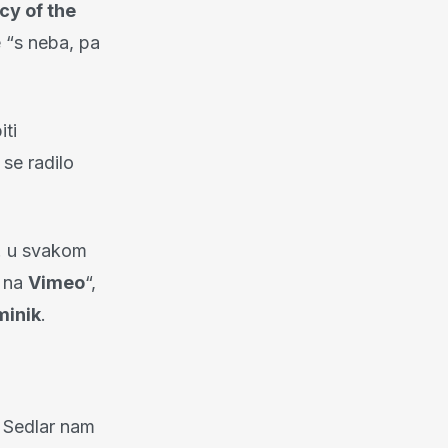
cy of the
e “s neba, pa
iti
se radilo
a. u svakom
m na
Vimeo
“,
inik
.
, Sedlar nam