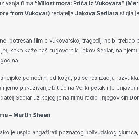
zivanja filma
“Milost mora: Priča iz Vukovara” (Mer
tory from Vukovar)
redatelja
Jakova Sedlara
stigla j
ne, potresan film o vukovarskoj tragediji ne bi trebao b
 jer, kako kaže naš sugovornik Jakov Sedlar, na njemu 
 godina:
inancijske pomoći ni od koga, pa se realizacija razvukl
mijerno prikazivanje bit će na Veliki petak i to prijavo
atelj Sedlar uz kojeg je na filmu radio i njegov sin
Dom
ilma – Martin Sheen
kako je uspio angažirati poznatog holivudskog glumca