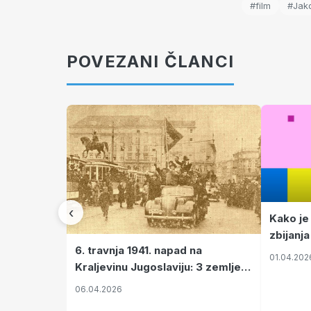
#film
#Jak
POVEZANI ČLANCI
‹
Kako je
zbijanja
6. travnja 1941. napad na
01.04.202
Kraljevinu Jugoslaviju: 3 zemlje
nastale njenim raspadom
06.04.2026