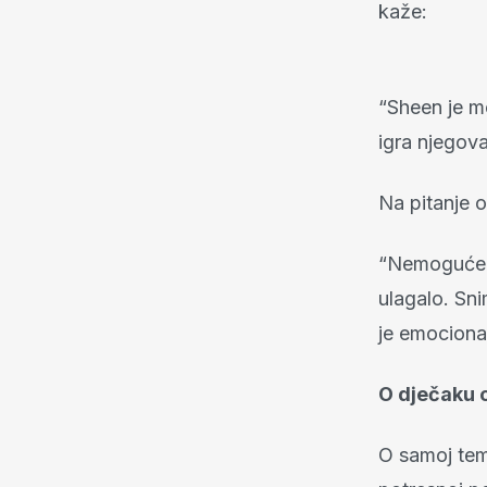
kaže:
“Sheen je mo
igra njegova
Na pitanje o
“Nemoguće j
ulagalo. Sn
je emociona
O dječaku 
O samoj temi