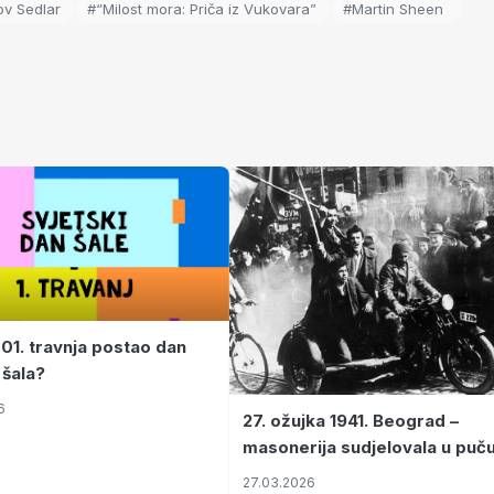
ov Sedlar
#“Milost mora: Priča iz Vukovara”
#Martin Sheen
 01. travnja postao dan
 šala?
6
27. ožujka 1941. Beograd –
masonerija sudjelovala u puč
koji je Jugoslaviju odveo u kr
27.03.2026