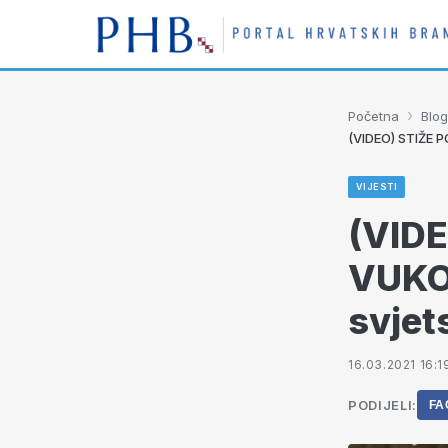
›
Početna
Blog
(VIDEO) STIŽE P
VIJESTI
(VID
VUKOV
svjet
16.03.2021 16:1
PODIJELI:
FA