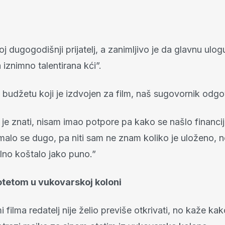
j dugogodišnji prijatelj, a zanimljivo je da glavnu ulog
 iznimno talentirana kći”.
 budžetu koji je izdvojen za film, naš sugovornik odgo
e znati, nisam imao potpore pa kako se našlo financija
imalo se dugo, pa niti sam ne znam koliko je uloženo,
lno koštalo jako puno.”
otetom u vukovarskoj koloni
 filma redatelj nije želio previše otkrivati, no kaže kako