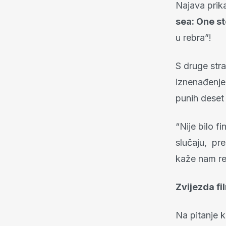
Najava prika
sea: One s
u rebra”!
S druge stra
iznenađenje
punih deset
“Nije bilo f
slučaju, pre
kaže nam red
Zvijezda f
Na pitanje 