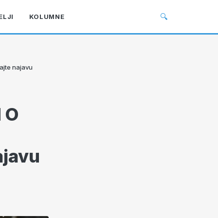
🔍
ELJI
KOLUMNE
ajte najavu
 O
ajavu