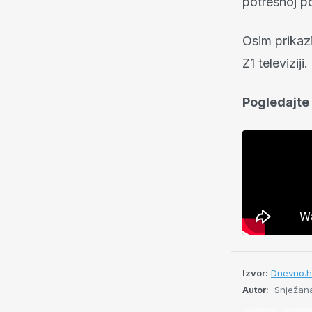
potresnoj p
Osim prikazi
Z1 televiziji.
Pogledajte
Izvor:
Dnevno.h
Autor:
Snježana