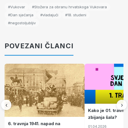
#Vukovar
#Stožera za obranu hrvatskoga Vukovara
#Dan sjećanja
#vladajući
#18. studeni
#negostoljubljiv
POVEZANI ČLANCI
‹
›
Kako je 01. travnj
zbijanja šala?
6. travnja 1941. napad na
01.04.2026