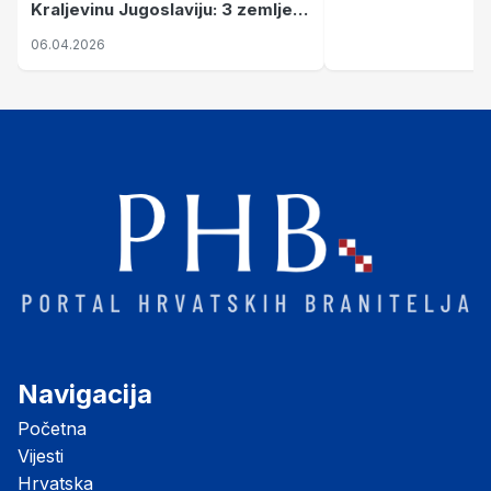
Kraljevinu Jugoslaviju: 3 zemlje
nastale njenim raspadom
06.04.2026
Navigacija
Početna
Vijesti
Hrvatska