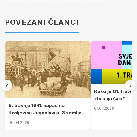
POVEZANI ČLANCI
‹
›
Kako je 01. travnj
zbijanja šala?
6. travnja 1941. napad na
01.04.2026
Kraljevinu Jugoslaviju: 3 zemlje
nastale njenim raspadom
06.04.2026