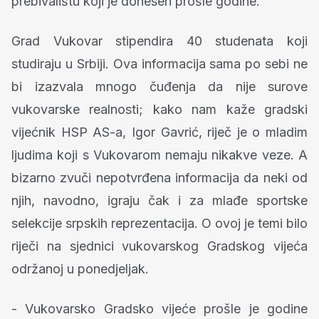
prebivalištu koji je donesen prošle godine.
Grad Vukovar stipendira 40 studenata koji
studiraju u Srbiji. Ova informacija sama po sebi ne
bi izazvala mnogo čuđenja da nije surove
vukovarske realnosti; kako nam kaže gradski
vijećnik HSP AS-a, Igor Gavrić, riječ je o mladim
ljudima koji s Vukovarom nemaju nikakve veze. A
bizarno zvuči nepotvrđena informacija da neki od
njih, navodno, igraju čak i za mlađe sportske
selekcije srpskih reprezentacija. O ovoj je temi bilo
riječi na sjednici vukovarskog Gradskog vijeća
održanoj u ponedjeljak.
- Vukovarsko Gradsko vijeće prošle je godine