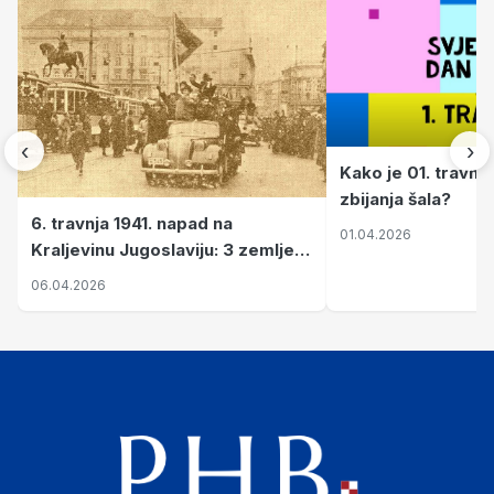
‹
›
Kako je 01. travnj
zbijanja šala?
6. travnja 1941. napad na
01.04.2026
Kraljevinu Jugoslaviju: 3 zemlje
nastale njenim raspadom
06.04.2026