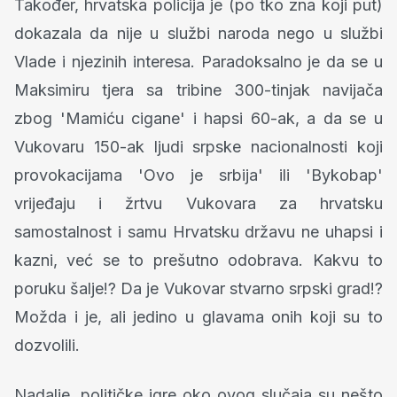
Također, hrvatska policija je (po tko zna koji put)
dokazala da nije u službi naroda nego u službi
Vlade i njezinih interesa. Paradoksalno je da se u
Maksimiru tjera sa tribine 300-tinjak navijača
zbog 'Mamiću cigane' i hapsi 60-ak, a da se u
Vukovaru 150-ak ljudi srpske nacionalnosti koji
provokacijama 'Ovo je srbija' ili 'Bykobap'
vrijeđaju i žrtvu Vukovara za hrvatsku
samostalnost i samu Hrvatsku državu ne uhapsi i
kazni, već se to prešutno odobrava. Kakvu to
poruku šalje!? Da je Vukovar stvarno srpski grad!?
Možda i je, ali jedino u glavama onih koji su to
dozvolili.
Nadalje, političke igre oko ovog slučaja su nešto