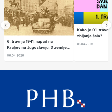
‹
›
Kako je 01. travnj
zbijanja šala?
6. travnja 1941. napad na
01.04.2026
Kraljevinu Jugoslaviju: 3 zemlje
nastale njenim raspadom
06.04.2026