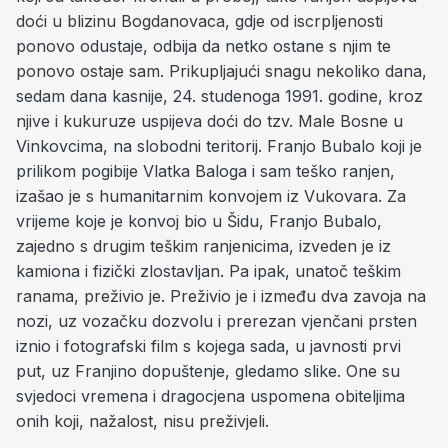
doći u blizinu Bogdanovaca, gdje od iscrpljenosti
ponovo odustaje, odbija da netko ostane s njim te
ponovo ostaje sam. Prikupljajući snagu nekoliko dana,
sedam dana kasnije, 24. studenoga 1991. godine, kroz
njive i kukuruze uspijeva doći do tzv. Male Bosne u
Vinkovcima, na slobodni teritorij. Franjo Bubalo koji je
prilikom pogibije Vlatka Baloga i sam teško ranjen,
izašao je s humanitarnim konvojem iz Vukovara. Za
vrijeme koje je konvoj bio u Šidu, Franjo Bubalo,
zajedno s drugim teškim ranjenicima, izveden je iz
kamiona i fizički zlostavljan. Pa ipak, unatoč teškim
ranama, preživio je. Preživio je i između dva zavoja na
nozi, uz vozačku dozvolu i prerezan vjenčani prsten
iznio i fotografski film s kojega sada, u javnosti prvi
put, uz Franjino dopuštenje, gledamo slike. One su
svjedoci vremena i dragocjena uspomena obiteljima
onih koji, nažalost, nisu preživjeli.