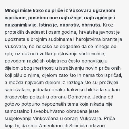
Mnogi misle kako su priče iz Vukovara uglavnom
ispričane, posebno one najtužnije, najtragičnije i
najzanimljivije. Istina je, naprotiv, obrnuta.
Kroz
proteklih dvadeset i osam godina, hrvatska javnost je
upoznata s brojnim sudbinama i herojstvima branitelja
Vukovara, no nekako se događalo da se mnoge od
njih, uz dužno i veliko poštovanje sudionicima,
povodom različitih obljetnica često ponavljajuju,
dijelom zbog inertnosti u istraživanju novih priča onih
koji pišu o njima, dijelom zato što ih nema tko ispričati,
a možda najvećim dijelom iz razloga što su preživjeli
samozatajni, jednako onako kakvi su bili kada su kao
dragovoljci polazili u obranu Domovine. Jedna od
gotovo potpuno nepoznatih tema koja nikada nije
samostalno i sveobuhvatno obrađena jeste
sudjelovanje Vinkovčana u obrani Vukovara. Priča
koja bi, da smo Amerikanci ili Srbi bila odavno