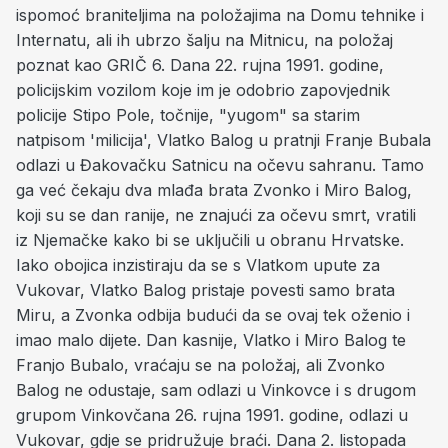
ispomoć braniteljima na položajima na Domu tehnike i
Internatu, ali ih ubrzo šalju na Mitnicu, na položaj
poznat kao GRIČ 6. Dana 22. rujna 1991. godine,
policijskim vozilom koje im je odobrio zapovjednik
policije Stipo Pole, točnije, "yugom" sa starim
natpisom 'milicija', Vlatko Balog u pratnji Franje Bubala
odlazi u Đakovačku Satnicu na očevu sahranu. Tamo
ga već čekaju dva mlađa brata Zvonko i Miro Balog,
koji su se dan ranije, ne znajući za očevu smrt, vratili
iz Njemačke kako bi se uključili u obranu Hrvatske.
Iako obojica inzistiraju da se s Vlatkom upute za
Vukovar, Vlatko Balog pristaje povesti samo brata
Miru, a Zvonka odbija budući da se ovaj tek oženio i
imao malo dijete. Dan kasnije, Vlatko i Miro Balog te
Franjo Bubalo, vraćaju se na položaj, ali Zvonko
Balog ne odustaje, sam odlazi u Vinkovce i s drugom
grupom Vinkovčana 26. rujna 1991. godine, odlazi u
Vukovar, gdje se pridružuje braći. Dana 2. listopada