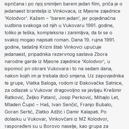
ispričana i po njoj snimljen barem jedan film, priča je o
jedanaest branitelja iz Vinkovaca, iz Mjesne zajednice
'Kolodvor'. Kažem – 'barem jedan', jer pojedinačna
sudbina svakoga od njih u Vukovaru 1991. godine,
toliko je teška, kompleksna i zanimljiva, da bi se o
svakoj mogao napisati roman. Dana 19. rujna 1991.
godine, tadašnji Krizni štab Vinkovci upućuje
jedanaest, pripadnika rezervnog sastava Zbora
narodne garde iz Mjesne zajednice 'Kolodvor', u
ispomoć pri obrani Vukovara i to na sedam dana,
nakon kojih im je trebala doći smjena. Uz zapovjednika
te grupe, Vlatka Baloga, rodom iz Đakovačke Satnice,
za odlazak u Vukovar dragovoljno se javljaju Krešimir
Ratković, Željko Patarić, Josip Perković, Mihajlo Let,
Mladen Čupić – Haš, Ivan Senčić, Franjo Bubalo,
Goran Sertić, Zlatko Adžić i Damir Kalapati. Po
dolasku u Vukovar, Vinkovčani iz MZ Kolodvor,
raspoređeni su u Borovo naselje, kao grupa za