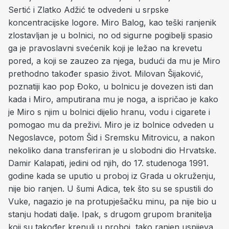
Sertić i Zlatko Adžić te odvedeni u srpske
koncentracijske logore. Miro Balog, kao teški ranjenik
zlostavljan je u bolnici, no od sigurne pogibelji spasio
ga je pravoslavni svećenik koji je ležao na krevetu
pored, a koji se zauzeo za njega, budući da mu je Miro
prethodno također spasio život. Milovan Šijaković,
poznatiji kao pop Đoko, u bolnicu je dovezen isti dan
kada i Miro, amputirana mu je noga, a ispričao je kako
je Miro s njim u bolnici dijelio hranu, vodu i cigarete i
pomogao mu da preživi. Miro je iz bolnice odveden u
Negoslavce, potom Šid i Sremsku Mitrovicu, a nakon
nekoliko dana transferiran je u slobodni dio Hrvatske.
Damir Kalapati, jedini od njih, do 17. studenoga 1991.
godine kada se uputio u proboj iz Grada u okruženju,
nije bio ranjen. U šumi Adica, tek što su se spustili do
Vuke, nagazio je na protupješačku minu, pa nije bio u
stanju hodati dalje. Ipak, s drugom grupom branitelja
koji su također krenuli u proboj, tako ranjen uspijeva