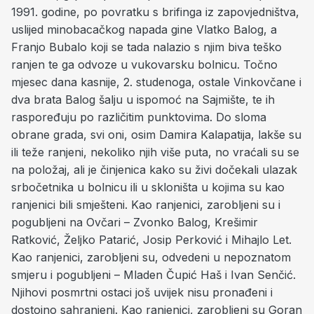
1991. godine, po povratku s brifinga iz zapovjedništva,
uslijed minobacačkog napada gine Vlatko Balog, a
Franjo Bubalo koji se tada nalazio s njim biva teško
ranjen te ga odvoze u vukovarsku bolnicu. Točno
mjesec dana kasnije, 2. studenoga, ostale Vinkovčane i
dva brata Balog šalju u ispomoć na Sajmište, te ih
raspoređuju po različitim punktovima. Do sloma
obrane grada, svi oni, osim Damira Kalapatija, lakše su
ili teže ranjeni, nekoliko njih više puta, no vraćali su se
na položaj, ali je činjenica kako su živi dočekali ulazak
srbočetnika u bolnicu ili u skloništa u kojima su kao
ranjenici bili smješteni. Kao ranjenici, zarobljeni su i
pogubljeni na Ovčari – Zvonko Balog, Krešimir
Ratković, Željko Patarić, Josip Perković i Mihajlo Let.
Kao ranjenici, zarobljeni su, odvedeni u nepoznatom
smjeru i pogubljeni – Mladen Čupić Haš i Ivan Senčić.
Njihovi posmrtni ostaci još uvijek nisu pronađeni i
dostojno sahranjeni. Kao ranjenici, zarobljeni su Goran