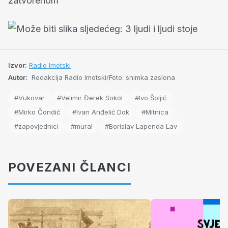
Izvor:
Radio Imotski
Autor:
Redakcija Radio Imotski/Foto: snimka zaslona
#Vukovar
#Velimir Đerek Sokol
#Ivo Šoljić
#Mirko Čondić
#Ivan Anđelić Dok
#Mitnica
#zapovjednici
#mural
#Borislav Lapenda Lav
POVEZANI ČLANCI