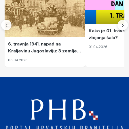
‹
›
Kako je 01. travnj
zbijanja šala?
6. travnja 1941. napad na
01.04.2026
Kraljevinu Jugoslaviju: 3 zemlje
nastale njenim raspadom
06.04.2026