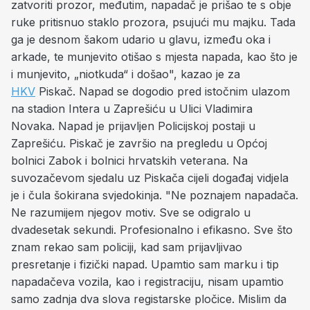
zatvoriti prozor, međutim, napadač je prišao te s obje
ruke pritisnuo staklo prozora, psujući mu majku. Tada
ga je desnom šakom udario u glavu, između oka i
arkade, te munjevito otišao s mjesta napada, kao što je
i munjevito, „niotkuda“ i došao", kazao je za
HKV
Piskač. Napad se dogodio pred istočnim ulazom
na stadion Intera u Zaprešiću u Ulici Vladimira
Novaka. Napad je prijavljen Policijskoj postaji u
Zaprešiću. Piskač je završio na pregledu u Općoj
bolnici Zabok i bolnici hrvatskih veterana. Na
suvozačevom sjedalu uz Piskača cijeli događaj vidjela
je i čula šokirana svjedokinja. "Ne poznajem napadača.
Ne razumijem njegov motiv. Sve se odigralo u
dvadesetak sekundi. Profesionalno i efikasno. Sve što
znam rekao sam policiji, kad sam prijavljivao
presretanje i fizički napad. Upamtio sam marku i tip
napadačeva vozila, kao i registraciju, nisam upamtio
samo zadnja dva slova registarske pločice. Mislim da