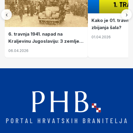
‹
›
Kako je 01. travnj
zbijanja šala?
6. travnja 1941. napad na
01.04.2026
Kraljevinu Jugoslaviju: 3 zemlje
nastale njenim raspadom
06.04.2026