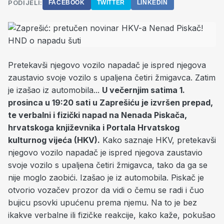
PODIJELI:
FACEBOOK
TWITTER
LINKEDIN
Pretekavši njegovo vozilo napadač je ispred njegova
zaustavio svoje vozilo s upaljena četiri žmigavca. Zatim
je izašao iz automobila...
U večernjim satima 1.
prosinca u 19:20 sati u Zaprešiću je izvršen prepad,
te verbalni i fizički napad na Nenada Piskača,
hrvatskoga književnika i Portala Hrvatskog
kulturnog vijeća (HKV).
Kako saznaje HKV, pretekavši
njegovo vozilo napadač je ispred njegova zaustavio
svoje vozilo s upaljena četiri žmigavca, tako da ga se
nije moglo zaobići. Izašao je iz automobila. Piskač je
otvorio vozačev prozor da vidi o čemu se radi i čuo
bujicu psovki upućenu prema njemu. Na to je bez
ikakve verbalne ili fizičke reakcije, kako kaže, pokušao