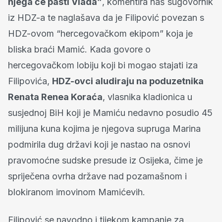
njega će pasti Vlada”
, komentira naš sugovornik
iz HDZ-a te naglašava da je Filipović povezan s
HDZ-ovom “hercegovačkom ekipom” koja je
bliska braći Mamić. Kada govore o
hercegovačkom lobiju koji bi mogao stajati iza
Filipovića,
HDZ-ovci aludiraju na poduzetnika
Renata Renea Koraća
, vlasnika kladionica u
susjednoj BiH koji je Mamiću nedavno posudio 45
milijuna kuna kojima je njegova supruga Marina
podmirila dug državi koji je nastao na osnovi
pravomoćne sudske presude iz Osijeka, čime je
spriječena ovrha države nad pozamašnom i
blokiranom imovinom Mamićevih.
Filipović se navodno i tijekom kampanje za