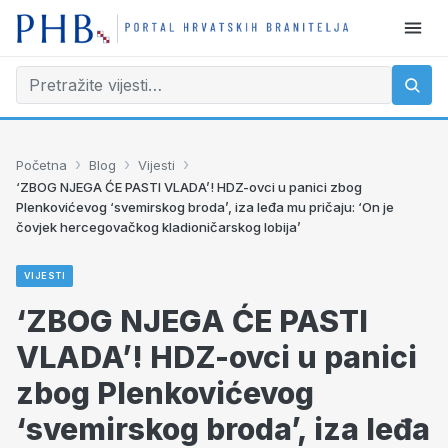
›
›
›
Početna
Blog
Vijesti
‘ZBOG NJEGA ĆE PASTI VLADA’! HDZ-ovci u panici zbog
Plenkovićevog ‘svemirskog broda’, iza leđa mu pričaju: ‘On je
čovjek hercegovačkog kladioničarskog lobija’
VIJESTI
‘ZBOG NJEGA ĆE PASTI
VLADA’! HDZ-ovci u panici
zbog Plenkovićevog
‘svemirskog broda’, iza leđa