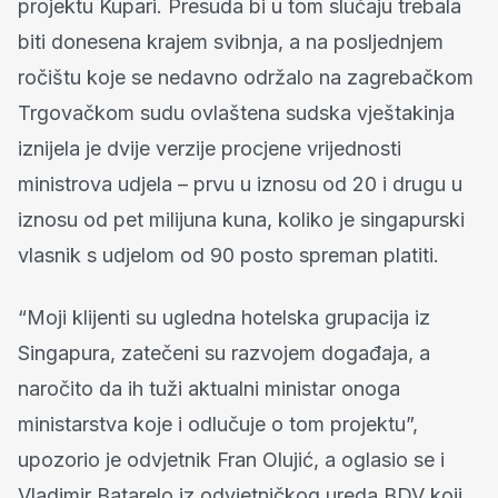
projektu Kupari. Presuda bi u tom slučaju trebala
biti donesena krajem svibnja, a na posljednjem
ročištu koje se nedavno održalo na zagrebačkom
Trgovačkom sudu ovlaštena sudska vještakinja
iznijela je dvije verzije procjene vrijednosti
ministrova udjela – prvu u iznosu od 20 i drugu u
iznosu od pet milijuna kuna, koliko je singapurski
vlasnik s udjelom od 90 posto spreman platiti.
“Moji klijenti su ugledna hotelska grupacija iz
Singapura, zatečeni su razvojem događaja, a
naročito da ih tuži aktualni ministar onoga
ministarstva koje i odlučuje o tom projektu”,
upozorio je odvjetnik Fran Olujić, a oglasio se i
Vladimir Batarelo iz odvjetničkog ureda BDV koji