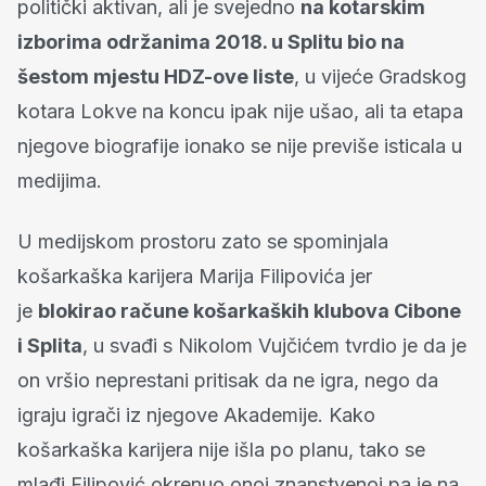
politički aktivan, ali je svejedno
na kotarskim
izborima održanima 2018. u Splitu bio na
šestom mjestu HDZ-ove liste
, u vijeće Gradskog
kotara Lokve na koncu ipak nije ušao, ali ta etapa
njegove biografije ionako se nije previše isticala u
medijima.
U medijskom prostoru zato se spominjala
košarkaška karijera Marija Filipovića jer
je
blokirao račune košarkaških klubova Cibone
i Splita
, u svađi s Nikolom Vujčićem tvrdio je da je
on vršio neprestani pritisak da ne igra, nego da
igraju igrači iz njegove Akademije. Kako
košarkaška karijera nije išla po planu, tako se
mlađi Filipović okrenuo onoj znanstvenoj pa je na