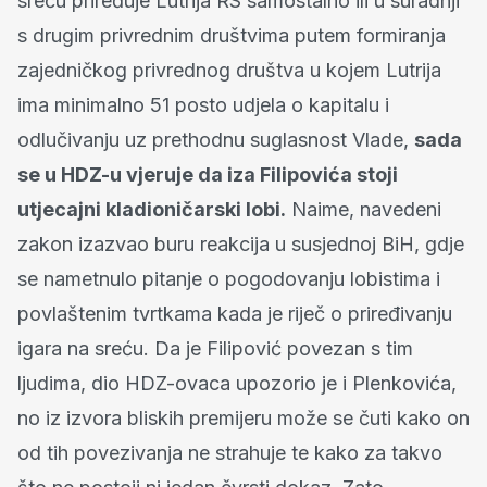
sreću priređuje Lutrija RS samostalno ili u suradnji
s drugim privrednim društvima putem formiranja
zajedničkog privrednog društva u kojem Lutrija
ima minimalno 51 posto udjela o kapitalu i
odlučivanju uz prethodnu suglasnost Vlade,
sada
se u HDZ-u vjeruje da iza Filipovića stoji
utjecajni kladioničarski lobi.
Naime, navedeni
zakon izazvao buru reakcija u susjednoj BiH, gdje
se nametnulo pitanje o pogodovanju lobistima i
povlaštenim tvrtkama kada je riječ o priređivanju
igara na sreću. Da je Filipović povezan s tim
ljudima, dio HDZ-ovaca upozorio je i Plenkovića,
no iz izvora bliskih premijeru može se čuti kako on
od tih povezivanja ne strahuje te kako za takvo