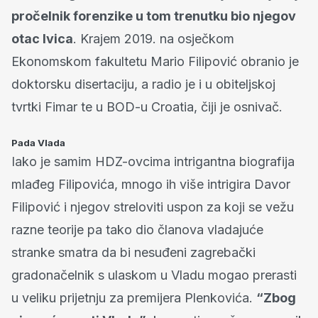
pročelnik forenzike u tom trenutku bio njegov
otac Ivica
. Krajem 2019. na osječkom
Ekonomskom fakultetu Mario Filipović obranio je
doktorsku disertaciju, a radio je i u obiteljskoj
tvrtki Fimar te u BOD-u Croatia, čiji je osnivač.
Pada Vlada
Iako je samim HDZ-ovcima intrigantna biografija
mlađeg Filipovića, mnogo ih više intrigira Davor
Filipović i njegov streloviti uspon za koji se vežu
razne teorije pa tako dio članova vladajuće
stranke smatra da bi nesuđeni zagrebački
gradonačelnik s ulaskom u Vladu mogao prerasti
u veliku prijetnju za premijera Plenkovića.
“Zbog