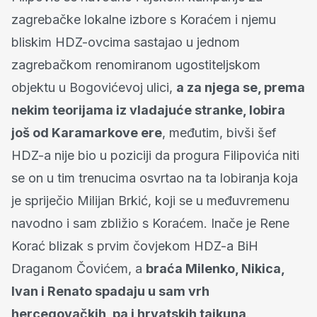
zagrebačke lokalne izbore s Koraćem i njemu
bliskim HDZ-ovcima sastajao u jednom
zagrebačkom renomiranom ugostiteljskom
objektu u Bogovićevoj ulici,
a za njega se, prema
nekim teorijama iz vladajuće stranke, lobira
još od Karamarkove ere
, međutim, bivši šef
HDZ-a nije bio u poziciji da progura Filipovića niti
se on u tim trenucima osvrtao na ta lobiranja koja
je spriječio Milijan Brkić, koji se u međuvremenu
navodno i sam zbližio s Koraćem. Inače je Rene
Korać blizak s prvim čovjekom HDZ-a BiH
Draganom Čovićem, a
braća Milenko, Nikica,
Ivan i Renato spadaju u sam vrh
hercegovačkih, pa i hrvatskih tajkuna
.