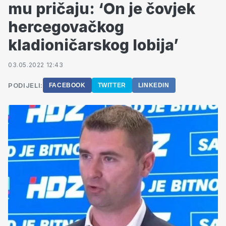
mu pričaju: ‘On je čovjek
hercegovačkog
kladioničarskog lobija’
03.05.2022 12:43
PODIJELI:
FACEBOOK
TWITTER
LINKEDIN