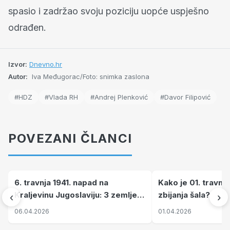
spasio i zadržao svoju poziciju uopće uspješno
odrađen.
Izvor:
Dnevno.hr
Autor:
Iva Međugorac/Foto: snimka zaslona
#HDZ
#Vlada RH
#Andrej Plenković
#Davor Filipović
POVEZANI ČLANCI
6. travnja 1941. napad na
Kako je 01. travnj
Kraljevinu Jugoslaviju: 3 zemlje
zbijanja šala?
‹
›
nastale njenim raspadom
06.04.2026
01.04.2026