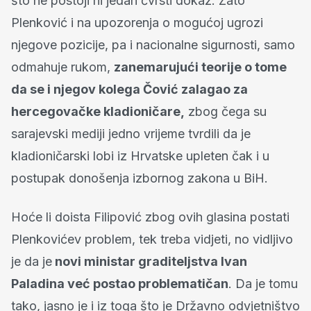
što ne postoji ni jedan čvrsti dokaz. Zato
Plenković i na upozorenja o mogućoj ugrozi
njegove pozicije, pa i nacionalne sigurnosti, samo
odmahuje rukom,
zanemarujući teorije o tome
da se i njegov kolega Čović zalagao za
hercegovačke kladioničare,
zbog čega su
sarajevski mediji jedno vrijeme tvrdili da je
kladioničarski lobi iz Hrvatske upleten čak i u
postupak donošenja izbornog zakona u BiH.
Hoće li doista Filipović zbog ovih glasina postati
Plenkovićev problem, tek treba vidjeti, no vidljivo
je da je
novi ministar graditeljstva Ivan
Paladina već postao problematičan
. Da je tomu
tako, jasno je i iz toga što je Državno odvjetništvo