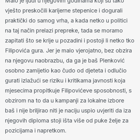
Malo je ljudi u njegovim godinama koji su tako
vješto preskočili karijerne stepenice i dogurali
praktički do samog vrha, a kada netko u politici
na taj način prelazi prepreke, tada se moramo
zapitati što se krije u pozadini i postoji li netko tko
Filipovića gura. Jer je malo vjerojatno, bez obzira
na njegovu naobrazbu, da ga je baš Plenković
osobno zamijetio kao čudo od djeteta i odlučio
gurati izlažući se riziku i kritikama javnosti koja
mjesecima propitkuje Filipovićeve sposobnosti, s
obzirom na to da u kampanji za lokalne izbore
baš i nije briljirao niti je naciju uspio uvjeriti da iza
njegovih diploma stoji išta više od puke želje za
pozicijama i napretkom.