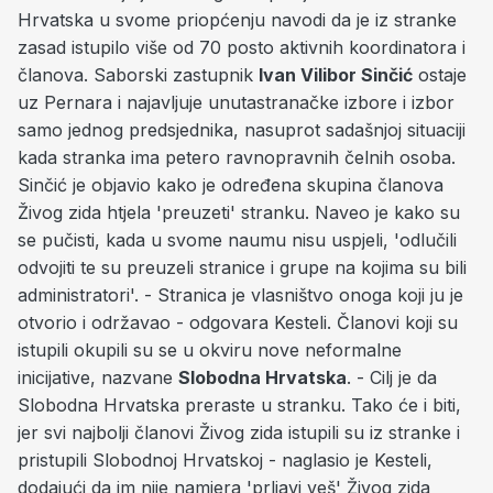
Hrvatska u svome priopćenju navodi da je iz stranke
zasad istupilo više od 70 posto aktivnih koordinatora i
članova. Saborski zastupnik
Ivan Vilibor Sinčić
ostaje
uz Pernara i najavljuje unutastranačke izbore i izbor
samo jednog predsjednika, nasuprot sadašnjoj situaciji
kada stranka ima petero ravnopravnih čelnih osoba.
Sinčić je objavio kako je određena skupina članova
Živog zida htjela 'preuzeti' stranku. Naveo je kako su
se pučisti, kada u svome naumu nisu uspjeli, 'odlučili
odvojiti te su preuzeli stranice i grupe na kojima su bili
administratori'. -
Stranica je vlasništvo onoga koji ju je
otvorio i
održavao - odgovara Kesteli.
Članovi koji su
istupili okupili su se u okviru nove neformalne
inicijative, nazvane
Slobodna Hrvatska
. - Cilj je da
Slobodna Hrvatska preraste u stranku. Tako će i biti,
jer svi najbolji članovi Živog zida istupili su iz stranke i
pristupili Slobodnoj Hrvatskoj - naglasio je Kesteli,
dodajući da im nije namjera 'prljavi veš' Živog zida