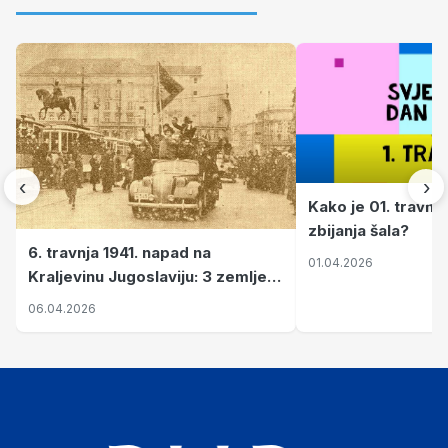
‹
›
Kako je 01. travnj
zbijanja šala?
6. travnja 1941. napad na
01.04.2026
Kraljevinu Jugoslaviju: 3 zemlje
nastale njenim raspadom
06.04.2026