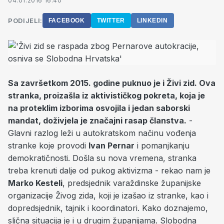
04.01.2016 16:40
PODIJELI:
FACEBOOK
TWITTER
LINKEDIN
Sa završetkom 2015. godine puknuo je i Živi zid. Ova
stranka, proizašla iz aktivističkog pokreta, koja je
na proteklim izborima osvojila i jedan saborski
mandat, doživjela je značajni rasap članstva.
-
Glavni razlog leži u autokratskom načinu vođenja
stranke koje provodi
Ivan Pernar
i pomanjkanju
demokratičnosti. Došla su nova vremena, stranka
treba krenuti dalje od pukog aktivizma - rekao nam je
Marko Kesteli
, predsjednik varaždinske županijske
organizacije Živog zida, koji je izašao iz stranke, kao i
dopredsjednik, tajnik i koordinatori. Kako doznajemo,
slična situacija je i u drugim županijama. Slobodna