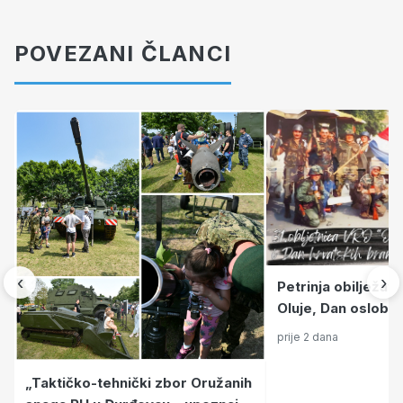
POVEZANI ČLANCI
‹
›
Petrinja obilježava
Oluje, Dan oslobođ
hrvatskih branitelj
prije 2 dana
„Taktičko-tehnički zbor Oružanih