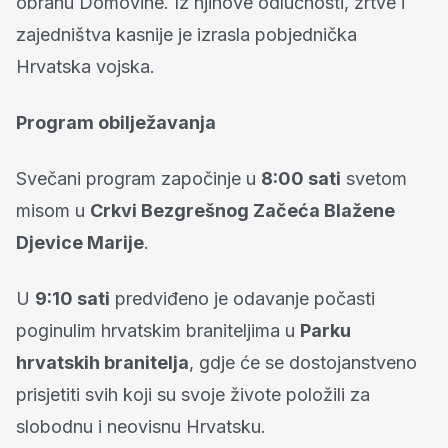
obranu Domovine. Iz njihove odlučnosti, žrtve i
zajedništva kasnije je izrasla pobjednička
Hrvatska vojska.
Program obilježavanja
Svečani program započinje u
8:00 sati
svetom
misom u
Crkvi Bezgrešnog Začeća Blažene
Djevice Marije
.
U
9:10 sati
predviđeno je odavanje počasti
poginulim hrvatskim braniteljima u
Parku
hrvatskih branitelja
, gdje će se dostojanstveno
prisjetiti svih koji su svoje živote položili za
slobodnu i neovisnu Hrvatsku.