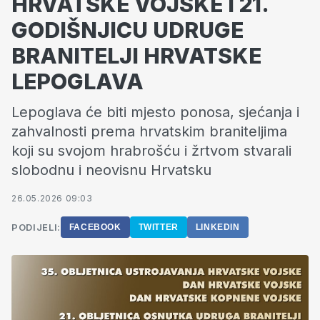
HRVATSKE VOJSKE I 21.
GODIŠNJICU UDRUGE
BRANITELJI HRVATSKE
LEPOGLAVA
Lepoglava će biti mjesto ponosa, sjećanja i
zahvalnosti prema hrvatskim braniteljima
koji su svojom hrabrošću i žrtvom stvarali
slobodnu i neovisnu Hrvatsku
26.05.2026 09:03
PODIJELI:
FACEBOOK
TWITTER
LINKEDIN