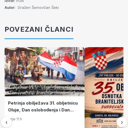
Izvor:
PDN
Autor:
Dražen Šemovčan Šeki
POVEZANI ČLANCI
Petrinja obilježava 31. obljetnicu
Oluje, Dan oslobođenja i Dan
hrvatskih branitelja
prije 11 h
‹
›