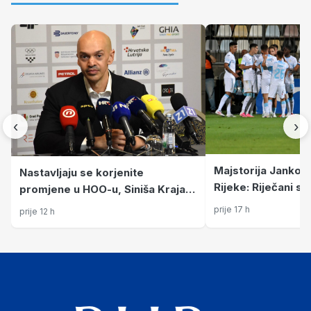
‹
›
Majstorija Jankovi
Nastavljaju se korjenite
Rijeke: Riječani s
promjene u HOO-u, Siniša Krajač
prednosti putuju u
više nije glavni tajnik
prije 17 h
prije 12 h