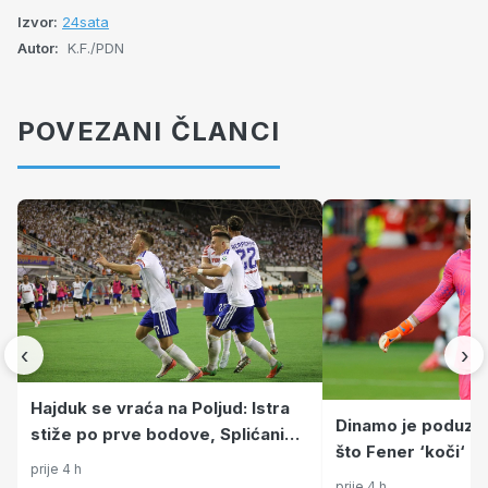
Izvor:
24sata
Autor:
K.F./PDN
POVEZANI ČLANCI
‹
›
Hajduk se vraća na Poljud: Istra
Dinamo je poduzeo
stiže po prve bodove, Splićani
što Fener ‘koči‘ k
traže prvu pobjedu. Evo gdje
prije 4 h
Modri veći imaju 
gledati utakmicu
prije 4 h