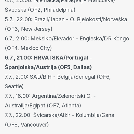
4.7., 23.00: Njemačka/Paragvaj - Francuska/
Švedska (OF2, Philadelphia)
5.7., 22.00: Brazil/Japan - O. Bjelokosti/Norveška
(OF3, New Jersey)
6.7., 2.00: Meksiko/Ekvador - Engleska/DR Kongo
(OF4, Mexico City)
6.7., 21.00: HRVATSKA/Portugal -
Španjolska/Austrija (OF5, Dallas)
7.7., 2.00: SAD/BiH - Belgija/Senegal (OF6,
Seattle)
7.7., 18.00: Argentina/Zelenortski O. -
Australija/Egipat (OF7, Atlanta)
7.7., 22.00: Švicarska/Alžir - Kolumbija/Gana
(OF8, Vancouver)