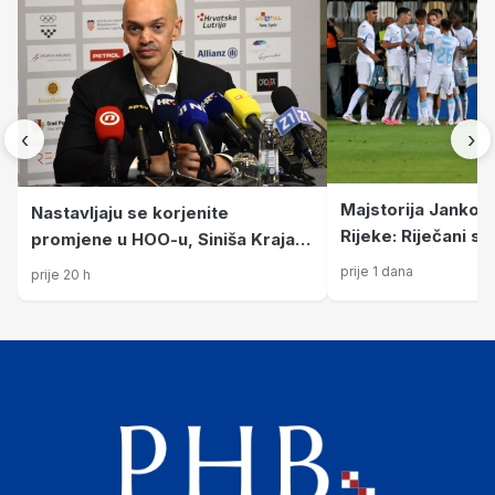
‹
›
Majstorija Jankovi
Nastavljaju se korjenite
Rijeke: Riječani s
promjene u HOO-u, Siniša Krajač
prednosti putuju u
više nije glavni tajnik
prije 1 dana
prije 20 h