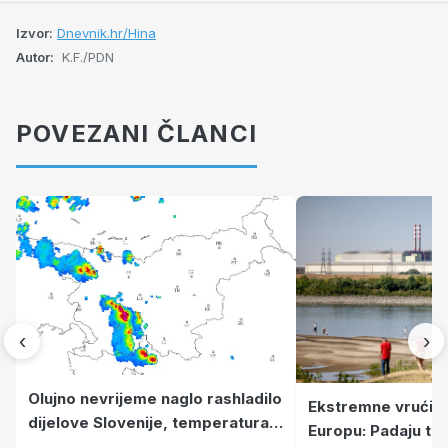
Izvor:
Dnevnik.hr/Hina
Autor:
K.F./PDN
POVEZANI ČLANCI
‹
›
Olujno nevrijeme naglo rashladilo
Ekstremne vrućine
dijelove Slovenije, temperatura
Europu: Padaju te
pala za više od 14 stupnjeva