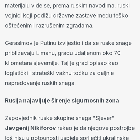
materijalu vide se, prema ruskim navodima, ruski
vojnici koji podižu državne zastave među teško
oštećenim i razrušenim zgradama.
Gerasimov je Putinu izvijestio i da se ruske snage
približavaju Limanu, gradu udaljenom oko 70
kilometara sjevernije. Taj je grad opisao kao
logistički i strateški važnu točku za daljnje
napredovanje ruskih snaga.
Rusija najavljuje širenje sigurnosnih zona
Zapovjednik ruske skupine snaga "Sjever"
Jevgenij Nikiforov
rekao je da njegove postrojbe
još nisu u potpunosti uspjele spriječiti ukrajinske