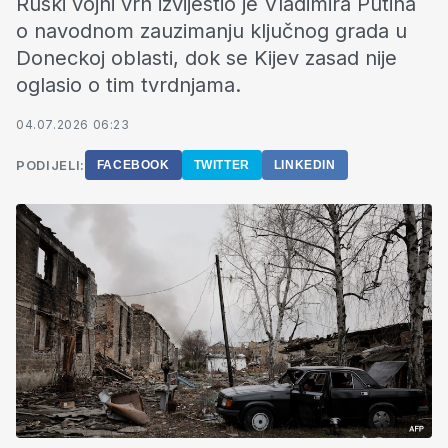
Ruski vojni vrh izvijestio je Vladimira Putina
o navodnom zauzimanju ključnog grada u
Doneckoj oblasti, dok se Kijev zasad nije
oglasio o tim tvrdnjama.
04.07.2026 06:23
PODIJELI:
FACEBOOK
TWITTER
LINKEDIN