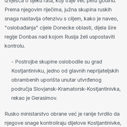
izvješća o tijeku rata, koji traje već petu godinu.
Prema njegovim riječima, južna skupina ruskih
snaga nastavlja ofenzivu s ciljem, kako je naveo,
"oslobađanja" cijele Donecke oblasti, dijela šire
regije Donbas nad kojom Rusija želi uspostaviti
kontrolu.
- Postrojbe skupine oslobodile su grad
Kostjantinivku, jedno od glavnih neprijateljskih
obrambenih uporišta unutar utvrđenog
područja Slovjansk-Kramatorsk-Kostjantinivka,
rekao je Gerasimov.
Rusko ministarstvo obrane već je ranije tvrdilo da
njegove snage kontroliraju dijelove Kostjantinivke,