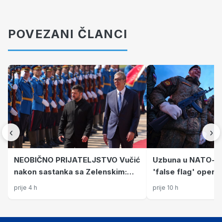
POVEZANI ČLANCI
‹
›
NEOBIČNO PRIJATELJSTVO Vučić
Uzbuna u NATO-u:
nakon sastanka sa Zelenskim:
'false flag' operac
Srbija neće uskoro u EU. Uvijek
prije 4 h
prije 10 h
će nam naći neke Hrvate...