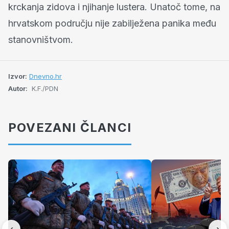
krckanja zidova i njihanje lustera. Unatoč tome, na
hrvatskom području nije zabilježena panika među
stanovništvom.
Izvor:
Dnevno.hr
Autor:
K.F./PDN
POVEZANI ČLANCI
‹
›