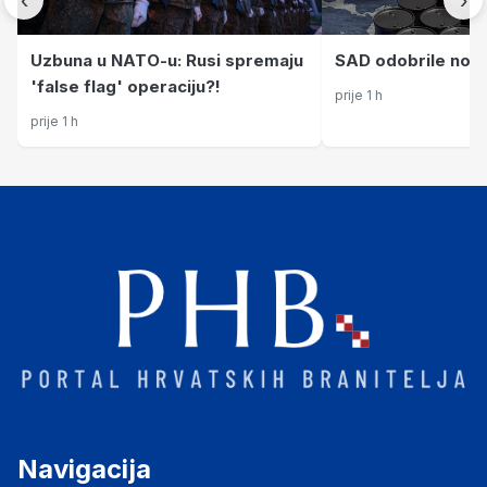
Uzbuna u NATO-u: Rusi spremaju
SAD odobrile nove 
'false flag' operaciju?!
prije 1 h
prije 1 h
Navigacija