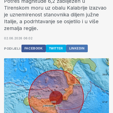
Potres magnitude 6,2 zabilježen u
Tirenskom moru uz obalu Kalabrije izazvao
je uznemirenost stanovnika diljem južne
Italije, a podrhtavanje se osjetilo i u više
zemalja regije.
02.06.2026 06:02
PODIJELI:
FACEBOOK
TWITTER
LINKEDIN