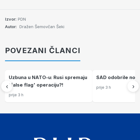
Izvor:
PDN
Autor:
Dražen Šemovčan Šeki
POVEZANI ČLANCI
Uzbuna u NATO-u: Rusi spremaju
SAD odobrile nove 
'false flag' operaciju?!
‹
›
prije 3 h
prije 3 h