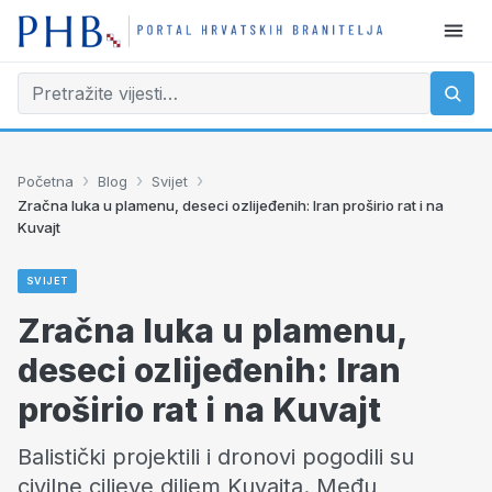
›
›
›
Početna
Blog
Svijet
Zračna luka u plamenu, deseci ozlijeđenih: Iran proširio rat i na
Kuvajt
SVIJET
Zračna luka u plamenu,
deseci ozlijeđenih: Iran
proširio rat i na Kuvajt
Balistički projektili i dronovi pogodili su
civilne ciljeve diljem Kuvajta. Među