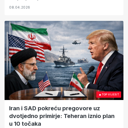
08.04.2026
🔥
TOP VIJEST
Iran i SAD pokreću pregovore uz
dvotjedno primirje: Teheran iznio plan
u 10 točaka