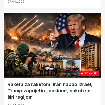
07.04.2026
🔥
TOP VIJEST
Raketa za raketom: Iran napao Izrael,
Trump zaprijetio „paklom“, sukob se
širi regijom