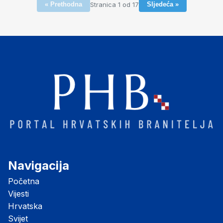
Stranica 1 od 17
« Prethodna
Sljedeća »
Navigacija
Početna
Vijesti
Hrvatska
Svijet