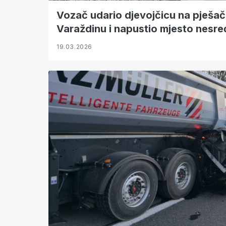
Vozač udario djevojčicu na pješač
Varaždinu i napustio mjesto nesre
19.03.2026