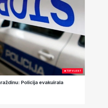
🔥
TOP VIJEST
aždinu: Policija evakuirala