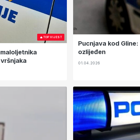
🔥
TOP VIJEST
Pucnjava kod Gline:
ozlijeđen
maloljetnika
 vršnjaka
01.04.2026