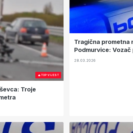
Tragična prometna n
Podmurvice: Vozač 
28.03.2026
🔥
TOP VIJEST
ševca: Troje
ometra