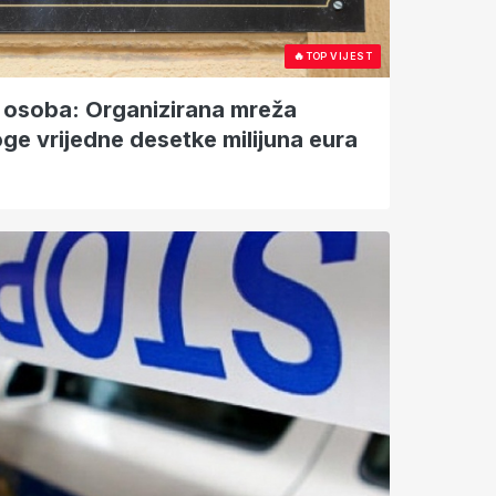
🔥
TOP VIJEST
 osoba: Organizirana mreža
oge vrijedne desetke milijuna eura