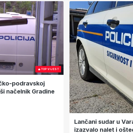
🔥
TOP VIJEST
tičko-podravskoj
ši načelnik Gradine
Lančani sudar u Var
izazvalo nalet i ošte