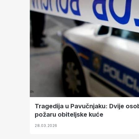
Tragedija u Pavučnjaku: Dvije oso
požaru obiteljske kuće
28.03.2026