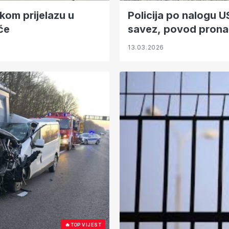
kom prijelazu u
Policija po nalogu U
će
savez, povod prona
13.03.2026
🔥
TOP VIJEST