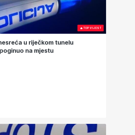
🔥
TOP VIJEST
esreća u riječkom tunelu
poginuo na mjestu