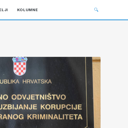
🔍
ELJI
KOLUMNE