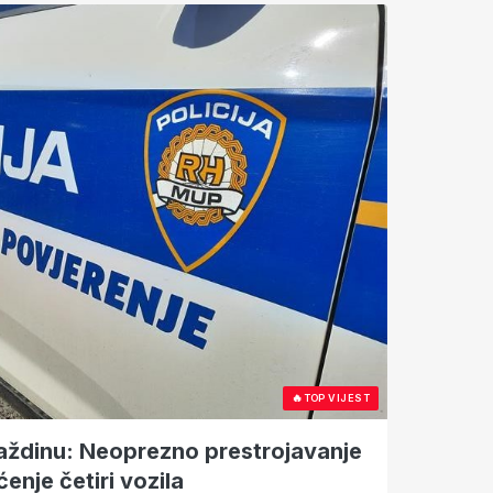
🔥
TOP VIJEST
aždinu: Neoprezno prestrojavanje
ćenje četiri vozila