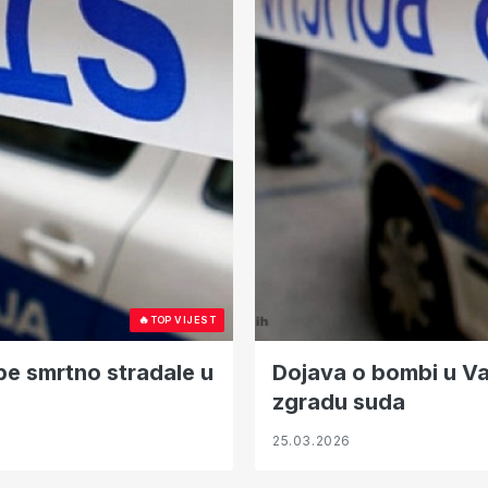
🔥
TOP VIJEST
be smrtno stradale u
Dojava o bombi u Var
zgradu suda
25.03.2026