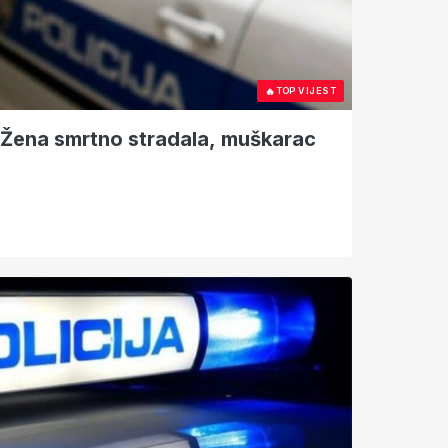
🔥
TOP VIJEST
 Žena smrtno stradala, muškarac