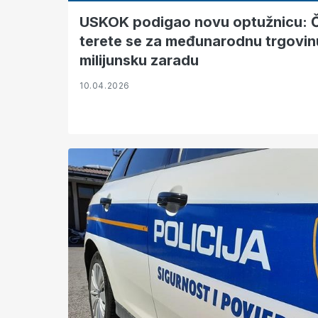
USKOK podigao novu optužnicu: Č
terete se za međunarodnu trgovin
milijunsku zaradu
10.04.2026