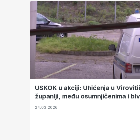
USKOK u akciji: Uhićenja u Virovi
županiji, među osumnjičenima i biv
24.03.2026