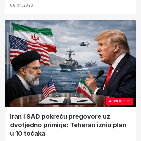
08.04.2026
🔥
TOP VIJEST
Iran i SAD pokreću pregovore uz
dvotjedno primirje: Teheran iznio plan
u 10 točaka