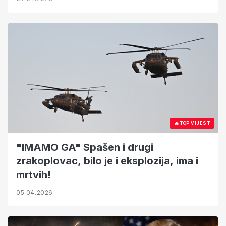
🔥
TOP VIJEST
"IMAMO GA" Spašen i drugi
zrakoplovac, bilo je i eksplozija, ima i
mrtvih!
05.04.2026