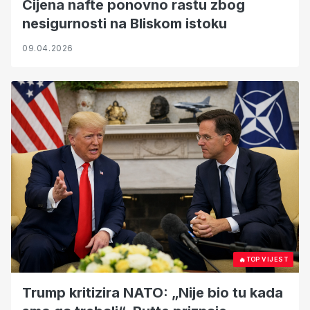
Cijena nafte ponovno rastu zbog
nesigurnosti na Bliskom istoku
09.04.2026
🔥
TOP VIJEST
Trump kritizira NATO: „Nije bio tu kada