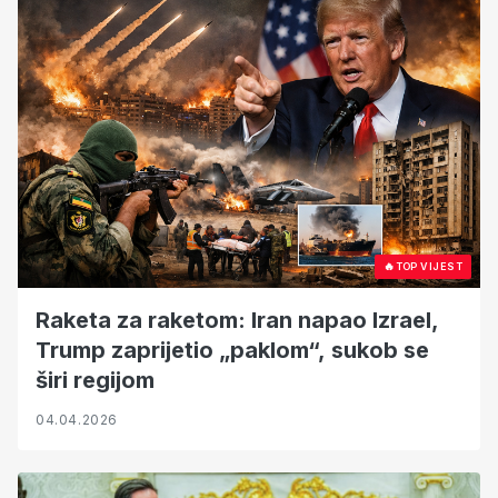
🔥
TOP VIJEST
Raketa za raketom: Iran napao Izrael,
Trump zaprijetio „paklom“, sukob se
širi regijom
04.04.2026