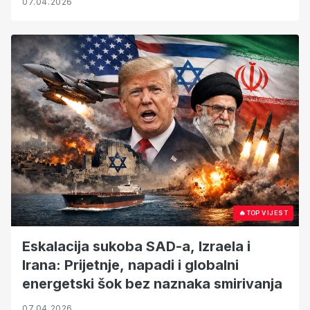
07.04.2026
🔥
TOP VIJEST
Eskalacija sukoba SAD-a, Izraela i
Irana: Prijetnje, napadi i globalni
energetski šok bez naznaka smirivanja
07.04.2026