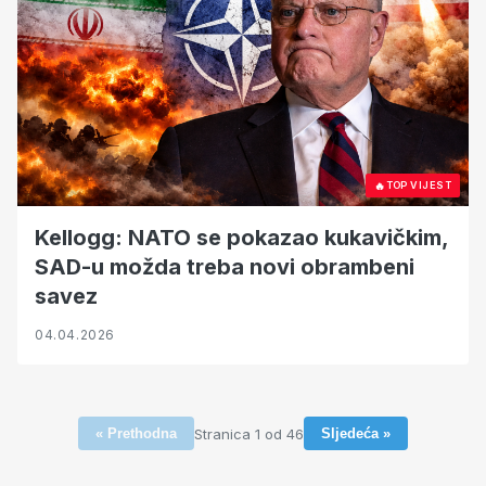
🔥
TOP VIJEST
Kellogg: NATO se pokazao kukavičkim,
SAD-u možda treba novi obrambeni
savez
04.04.2026
Stranica 1 od 46
« Prethodna
Sljedeća »