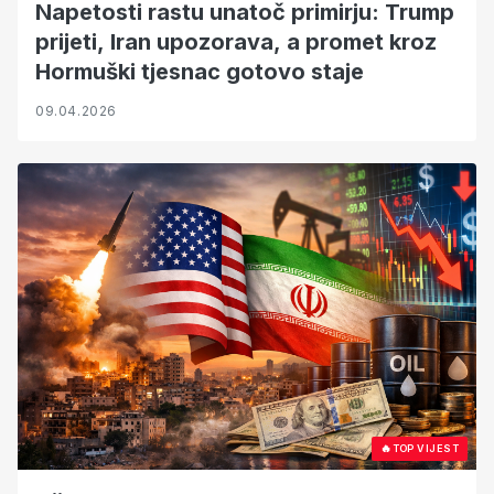
Napetosti rastu unatoč primirju: Trump
prijeti, Iran upozorava, a promet kroz
Hormuški tjesnac gotovo staje
09.04.2026
🔥
TOP VIJEST