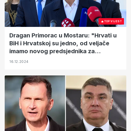
🔥
TOP VIJEST
Dragan Primorac u Mostaru: "Hrvati u
BiH i Hrvatskoj su jedno, od veljače
imamo novog predsjednika za
zajedništvo"
16.12.2024