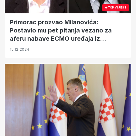
🔥
TOP VIJEST
Primorac prozvao Milanovića:
Postavio mu pet pitanja vezano za
aferu nabave ECMO uređaja iz
razdoblja kada je bio premijer
15.12.2024