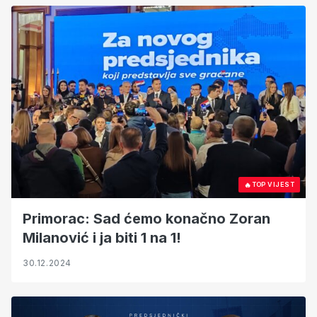
🔥
TOP VIJEST
Primorac: Sad ćemo konačno Zoran
Milanović i ja biti 1 na 1!
30.12.2024