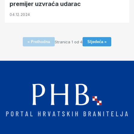
premijer uzvraća udarac
04.12.2024
Stranica 1 od 4
« Prethodna
Sljedeća »