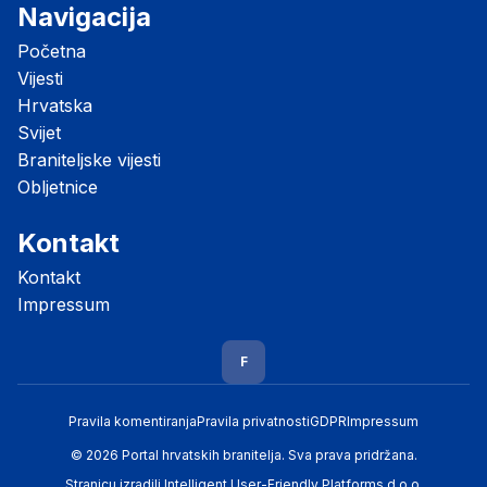
Navigacija
Početna
Vijesti
Hrvatska
Svijet
Braniteljske vijesti
Obljetnice
Kontakt
Kontakt
Impressum
F
Pravila komentiranja
Pravila privatnosti
GDPR
Impressum
© 2026 Portal hrvatskih branitelja. Sva prava pridržana.
Stranicu izradili
Intelligent User-Friendly Platforms d.o.o.