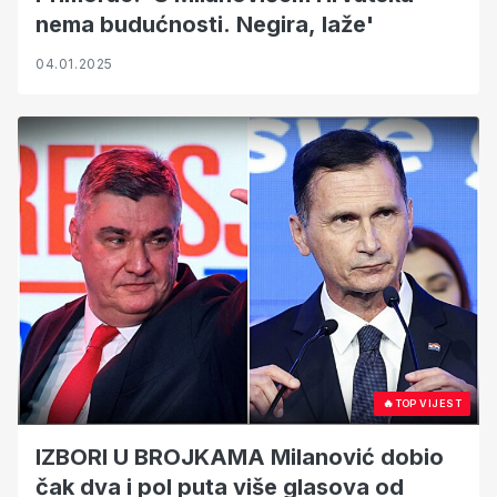
nema budućnosti. Negira, laže'
04.01.2025
🔥
TOP VIJEST
IZBORI U BROJKAMA Milanović dobio
čak dva i pol puta više glasova od