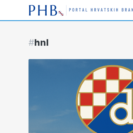
#
hnl