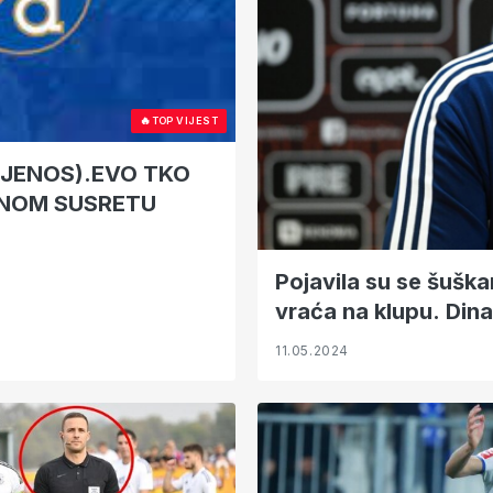
🔥
TOP VIJEST
IJENOS).EVO TKO
TNOM SUSRETU
Pojavila su se šuškan
vraća na klupu. Dina
11.05.2024