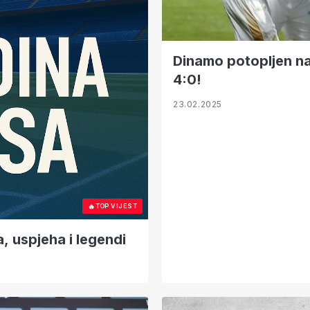
Dinamo potopljen na R
4:0!
23.02.2025
🔥
TOP VIJEST
 uspjeha i legendi