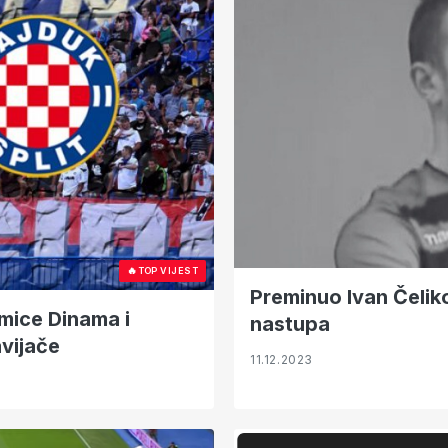
🔥
TOP VIJEST
Preminuo Ivan Čeliko
kmice Dinama i
nastupa
vijače
11.12.2023