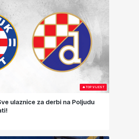
🔥
TOP VIJEST
Sve ulaznice za derbi na Poljudu
ti!