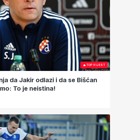
🔥
TOP VIJEST
ja da Jakir odlazi i da se Bišćan
mo: To je neistina!