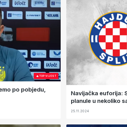
🔥
TOP VIJEST
Idemo po pobjedu,
Navijačka euforija: 
planule u nekoliko sa
25.11.2024