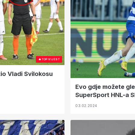
🔥
TOP VIJEST
tio Vladi Svilokosu
Evo gdje možete gle
SuperSport HNL-a S
03.02.2024