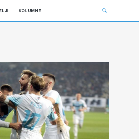
🔍
ELJI
KOLUMNE