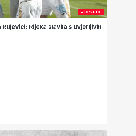
🔥
TOP VIJEST
ujevici: Rijeka slavila s uvjerljivih