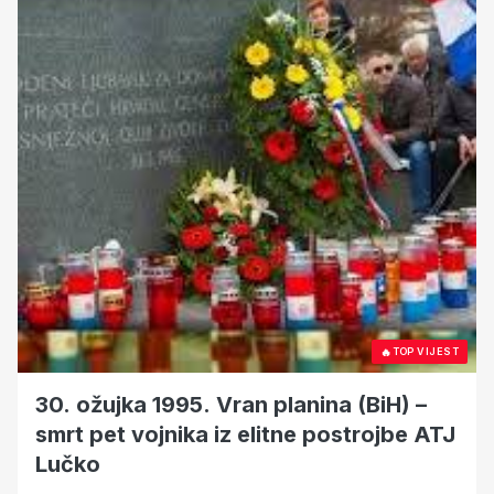
🔥
TOP VIJEST
30. ožujka 1995. Vran planina (BiH) –
smrt pet vojnika iz elitne postrojbe ATJ
Lučko