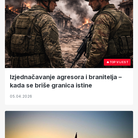
🔥
TOP VIJEST
Izjednačavanje agresora i branitelja –
kada se briše granica istine
05.04.2026