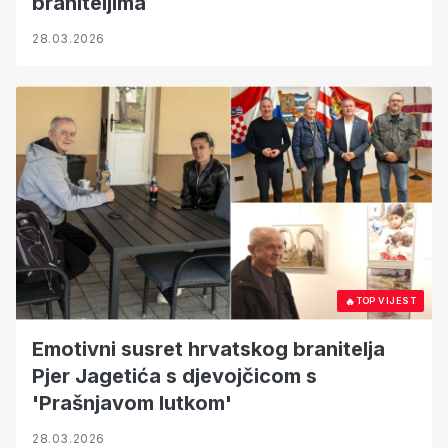
braniteljima
28.03.2026
🔥
TOP VIJEST
Emotivni susret hrvatskog branitelja
Pjer Jagetića s djevojčicom s
'Prašnjavom lutkom'
28.03.2026