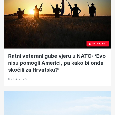
🔥
TOP VIJEST
Ratni veterani gube vjeru u NATO: ‘Evo
nisu pomogli Americi, pa kako bi onda
skočili za Hrvatsku?’
02.04.2026