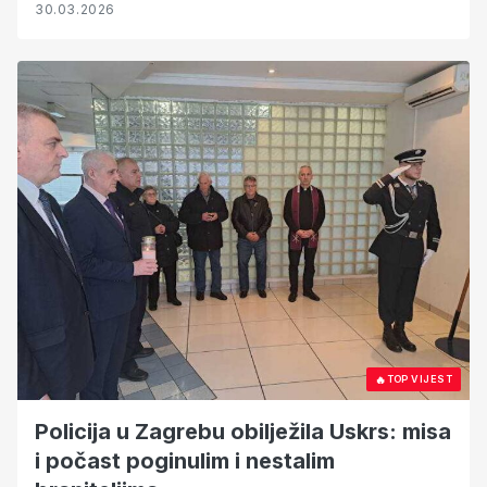
30.03.2026
🔥
TOP VIJEST
Policija u Zagrebu obilježila Uskrs: misa
i počast poginulim i nestalim