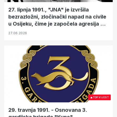
27. lipnja 1991., "JNA" je izvršila
bezrazložni, zločinački napad na civile
u Osijeku, čime je započela agresija na
ovaj grad
27.06.2026
🔥
TOP VIJEST
29. travnja 1991. - Osnovana 3.