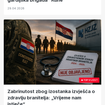
gardijska brigada "Kune"
29.04.2026
🔥
TOP VIJEST
Zabrinutost zbog izostanka izvješća o
zdravlju branitelja: „Vrijeme nam
istječe“