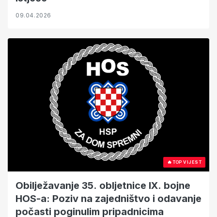
09.04.2026
🔥
TOP VIJEST
Obilježavanje 35. obljetnice IX. bojne
HOS-a: Poziv na zajedništvo i odavanje
počasti poginulim pripadnicima