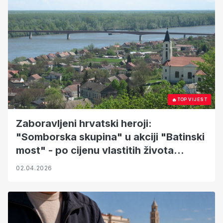
🔥
TOP VIJEST
Zaboravljeni hrvatski heroji:
"Somborska skupina" u akciji "Batinski
most" - po cijenu vlastitih života
pokušali su nemoguće
02.04.2026