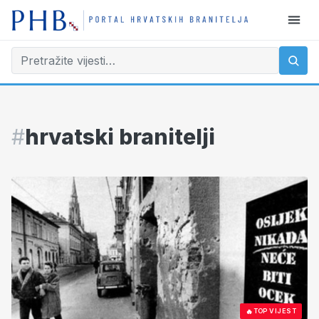
#
hrvatski branitelji
🔥
TOP VIJEST