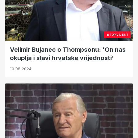
🔥
TOP VIJEST
Velimir Bujanec o Thompsonu: 'On nas
okuplja i slavi hrvatske vrijednosti'
10.08.2024