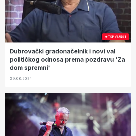
🔥
TOP VIJEST
Dubrovački gradonačelnik i novi val
političkog odnosa prema pozdravu 'Za
dom spremni'
09.08.2024