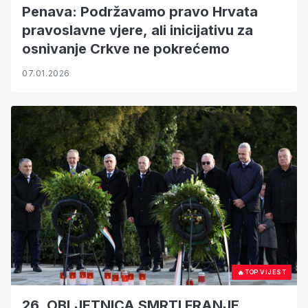
Penava: Podržavamo pravo Hrvata
pravoslavne vjere, ali inicijativu za
osnivanje Crkve ne pokrećemo
07.01.2026
🔥
TOP VIJEST
26. OBLJETNICA SMRTI FRANJE