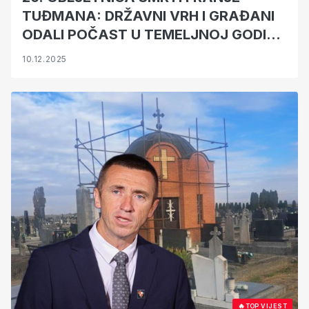
TUĐMANA: DRŽAVNI VRH I GRAĐANI
ODALI POČAST U TEMELJNOJ GODINI
HRVATSKE POVIJESTI
10.12.2025
🔥
TOP VIJEST