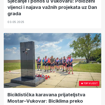
Sjećanje i ponos u Vukovaru: Položeni
vijenci i najava važnih projekata uz Dan
grada
03.05.2025
🔥
TOP VIJEST
Biciklistička karavana prijateljstva
Mostar–Vukovar: Biciklima preko