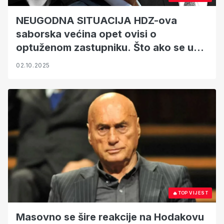
NEUGODNA SITUACIJA HDZ-ova
saborska većina opet ovisi o
optuženom zastupniku. Što ako se u
klupe vrati još i Beroš?
02.10.2025
🔥
TOP VIJEST
Masovno se šire reakcije na Hodakovu