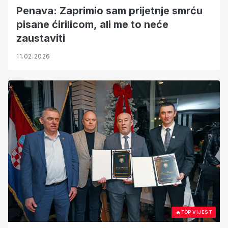
Penava: Zaprimio sam prijetnje smrću
pisane ćirilicom, ali me to neće
zaustaviti
11.02.2026
🔥
TOP VIJEST