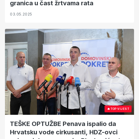
granica u čast žrtvama rata
03.05.2025
🔥
TOP VIJEST
TEŠKE OPTUŽBE Penava ispalio da
Hrvatsku vode cirkusanti, HDZ-ovci