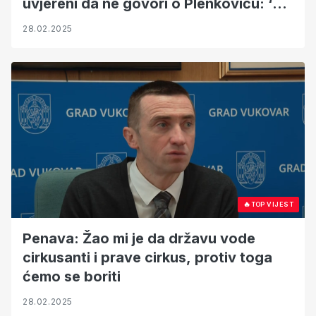
uvjereni da ne govori o Plenkoviću: ‘Pa
jasno je na koga je mislio!‘
28.02.2025
🔥
TOP VIJEST
Penava: Žao mi je da državu vode
cirkusanti i prave cirkus, protiv toga
ćemo se boriti
28.02.2025