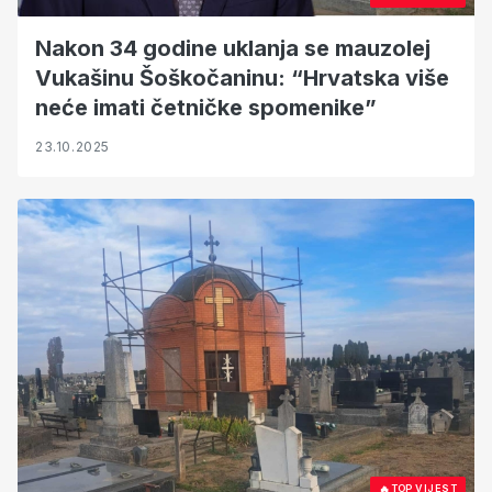
Nakon 34 godine uklanja se mauzolej
Vukašinu Šoškočaninu: “Hrvatska više
neće imati četničke spomenike”
23.10.2025
🔥
TOP VIJEST