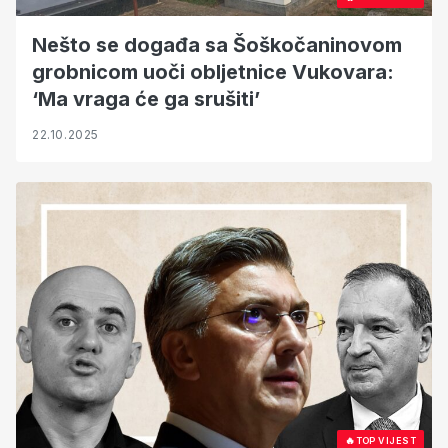
Nešto se događa sa Šoškočaninovom
grobnicom uoči obljetnice Vukovara:
‘Ma vraga će ga srušiti’
22.10.2025
🔥
TOP VIJEST