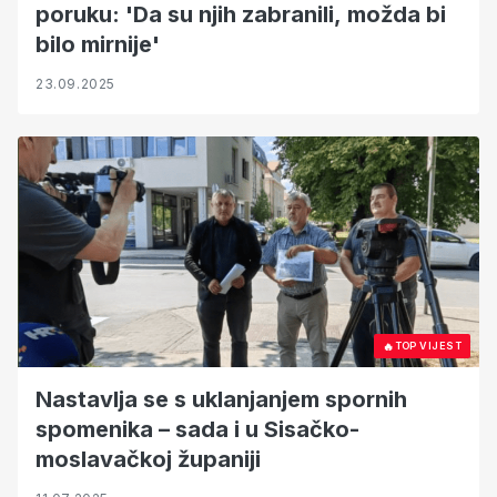
poruku: 'Da su njih zabranili, možda bi
bilo mirnije'
23.09.2025
🔥
TOP VIJEST
Nastavlja se s uklanjanjem spornih
spomenika – sada i u Sisačko-
moslavačkoj županiji