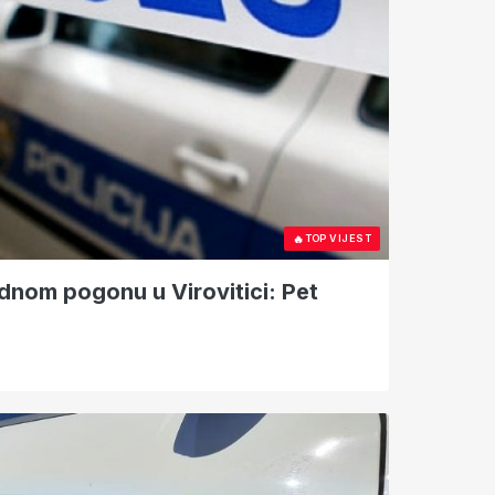
🔥
TOP VIJEST
odnom pogonu u Virovitici: Pet