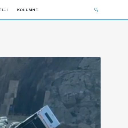
🔍
ELJI
KOLUMNE