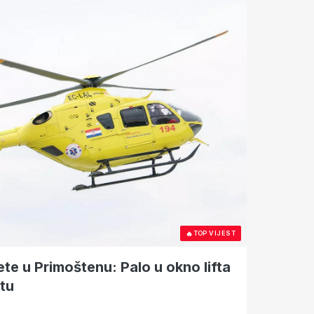
🔥
TOP VIJEST
ete u Primoštenu: Palo u okno lifta
tu