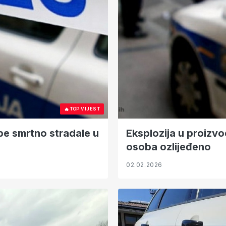
🔥
TOP VIJEST
be smrtno stradale u
Eksplozija u proizv
osoba ozlijeđeno
02.02.2026