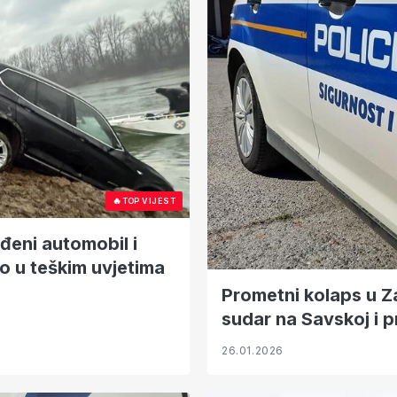
🔥
TOP VIJEST
đeni automobil i
lo u teškim uvjetima
Prometni kolaps u Za
sudar na Savskoj i p
26.01.2026