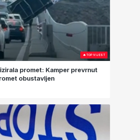
🔥
TOP VIJEST
izirala promet: Kamper prevrnut
romet obustavljen