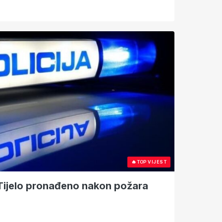
🔥
TOP VIJEST
: Tijelo pronađeno nakon požara