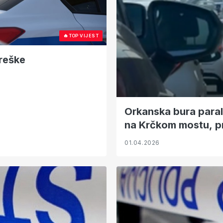
🔥
TOP VIJEST
reške
Orkanska bura paral
na Krčkom mostu, p
01.04.2026