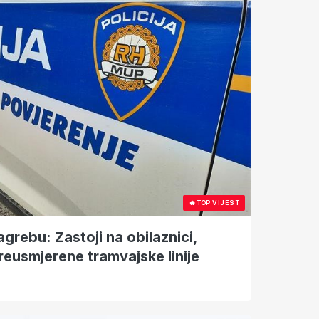
🔥
TOP VIJEST
grebu: Zastoji na obilaznici,
reusmjerene tramvajske linije