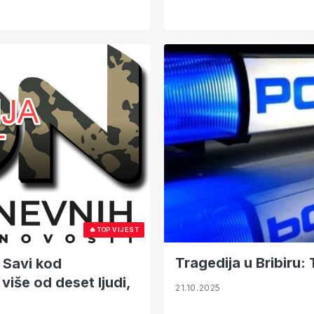
🔥
TOP VIJEST
Tragedija u Bribiru
 Savi kod
više od deset ljudi,
21.10.2025