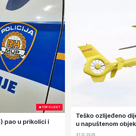
🔥
TOP VIJEST
Teško ozlijeđeno dij
pao u prikolici i
u napuštenom objek
31.12.2025