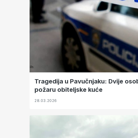
Tragedija u Pavučnjaku: Dvije oso
požaru obiteljske kuće
28.03.2026