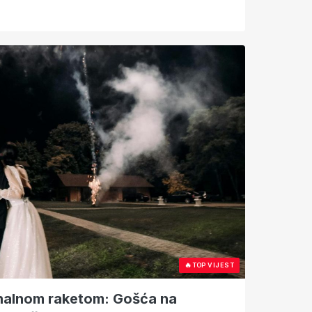
🔥
TOP VIJEST
gnalnom raketom: Gošća na