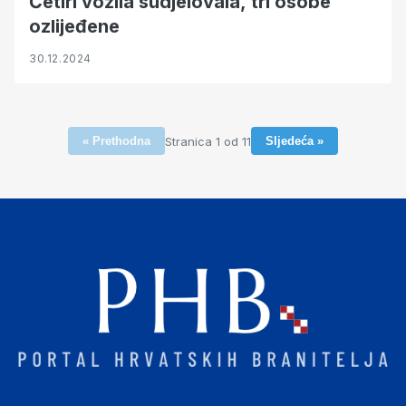
Četiri vozila sudjelovala, tri osobe
ozlijeđene
30.12.2024
Stranica 1 od 11
« Prethodna
Sljedeća »