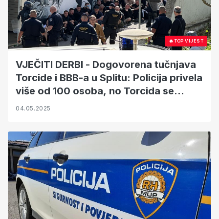
🔥
TOP VIJEST
VJEČITI DERBI - Dogovorena tučnjava
Torcide i BBB-a u Splitu: Policija privela
više od 100 osoba, no Torcida se
potukla na Poljudu i s policijom
04.05.2025