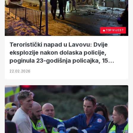
🔥
TOP VIJEST
Teroristički napad u Lavovu: Dvije
eksplozije nakon dolaska policije,
poginula 23-godišnja policajka, 15
ozlijeđenih
22.02.2026