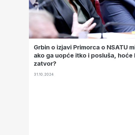
Grbin o izjavi Primorca o NSATU mi
ako ga uopće itko i posluša, hoće l
zatvor?
31.10.2024