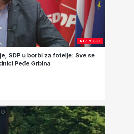
🔥
TOP VIJEST
je, SDP u borbi za fotelje: Sve se
ednici Peđe Grbina