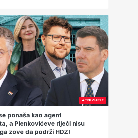
🔥
TOP VIJEST
se ponaša kao agent
, a Plenkovićeve riječi nisu
koga zove da podrži HDZ!