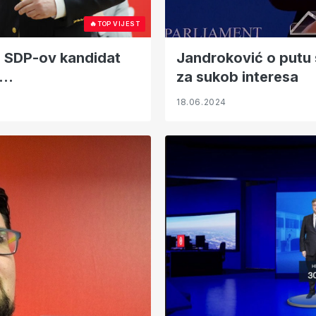
🔥
TOP VIJEST
ti SDP-ov kandidat
Jandroković o putu 
v…
za sukob interesa
18.06.2024