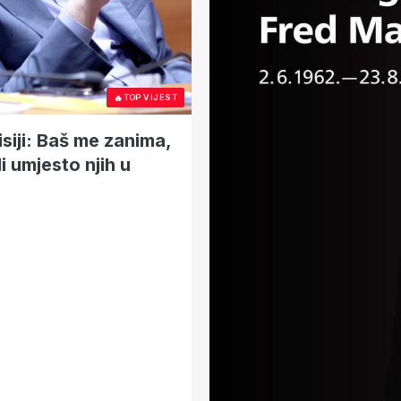
🔥
TOP VIJEST
siji: Baš me zanima,
i umjesto njih u