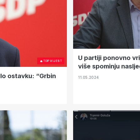
U partiji ponovno vri
🔥
TOP VIJEST
više spominju naslj
lo ostavku: “Grbin
11.05.2024