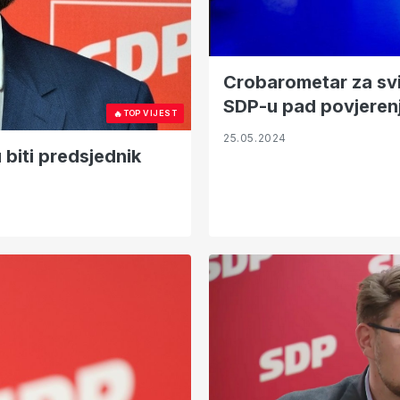
Crobarometar za sv
SDP-u pad povjeren
🔥
TOP VIJEST
25.05.2024
biti predsjednik