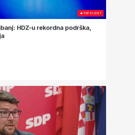
🔥
TOP VIJEST
ibanj: HDZ-u rekordna podrška,
ja