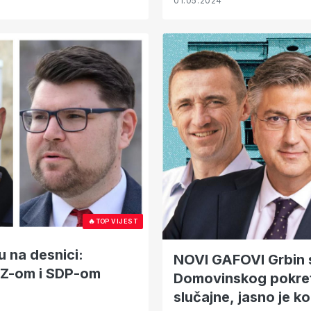
01.05.2024
🔥
TOP VIJEST
u na desnici:
NOVI GAFOVI Grbin 
DZ-om i SDP-om
Domovinskog pokreta
slučajne, jasno je 