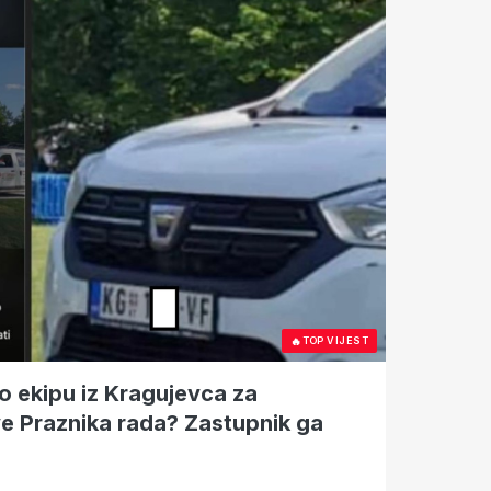
🔥
TOP VIJEST
 ekipu iz Kragujevca za
ve Praznika rada? Zastupnik ga