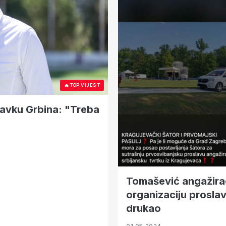
🔥
TOP VIJEST
tavku Grbina: "Treba
Tomašević angažirao
organizaciju prosla
drukao