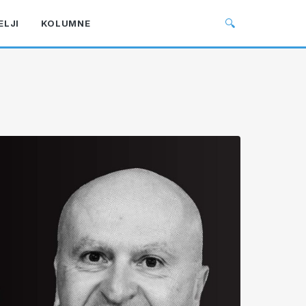
🔍
ELJI
KOLUMNE