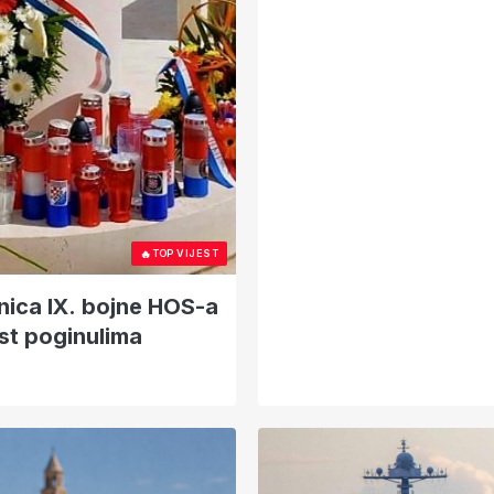
🔥
TOP VIJEST
ica IX. bojne HOS-a
ast poginulima