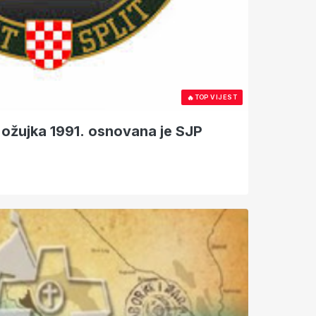
🔥
TOP VIJEST
 ožujka 1991. osnovana je SJP