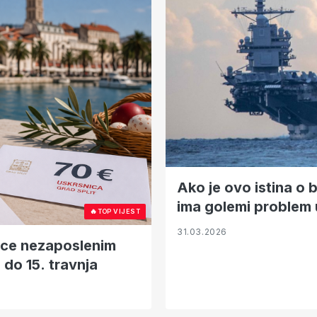
Ako je ovo istina o b
ima golemi problem 
🔥
TOP VIJEST
31.03.2026
nice nezaposlenim
 do 15. travnja