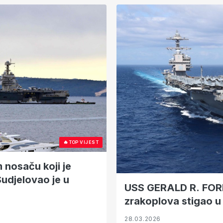
🔥
TOP VIJEST
 nosaču koji je
‘Sudjelovao je u
USS GERALD R. FORD
zrakoplova stigao u 
28.03.2026