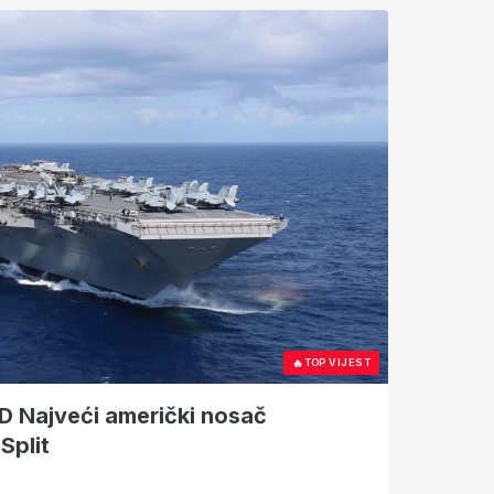
🔥
TOP VIJEST
 Najveći američki nosač
Split