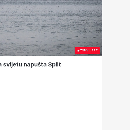
🔥
TOP VIJEST
a svijetu napušta Split