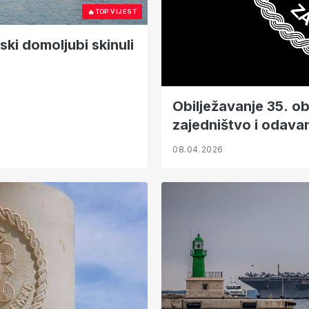
🔥
TOP VIJEST
tski domoljubi skinuli
Obilježavanje 35. ob
zajedništvo i odava
08.04.2026