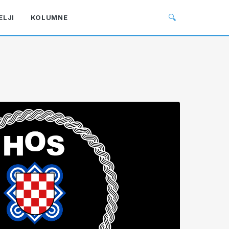
🔍
ELJI
KOLUMNE