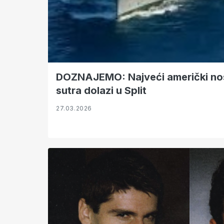
DOZNAJEMO: Najveći američki nosač zrakoplova već
sutra dolazi u Split
27.03.2026