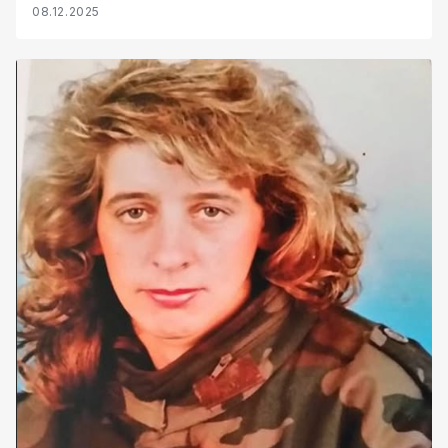
plakete zaslužnim članovima i
08.12.2025
podupirateljima