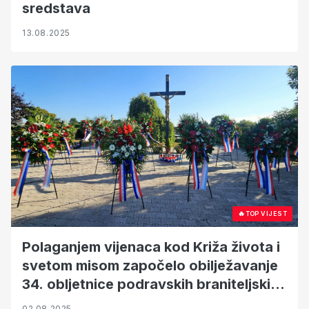
sredstava
13.08.2025
🔥
TOP VIJEST
Polaganjem vijenaca kod Križa života i
svetom misom započelo obilježavanje
34. obljetnice podravskih braniteljskih
postrojbi i 30. obljetnica VRO Oluja
02.08.2025