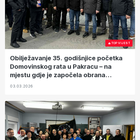
🔥
TOP VIJEST
Obilježavanje 35. godišnjice početka
Domovinskog rata u Pakracu – na
mjestu gdje je započela obrana
Hrvatske
03.03.2026