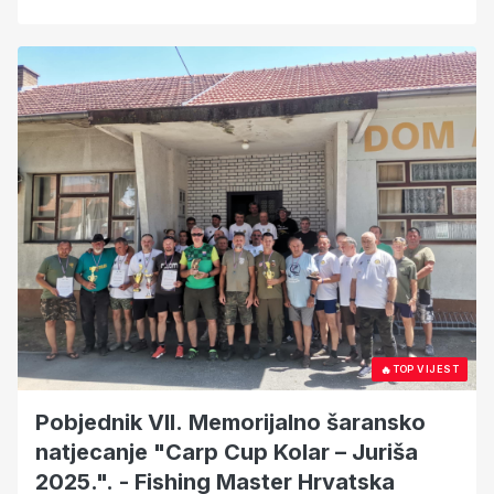
Općine Đurđevac”
🔥
TOP VIJEST
Pobjednik VII. Memorijalno šaransko
natjecanje "Carp Cup Kolar – Juriša
2025.". - Fishing Master Hrvatska