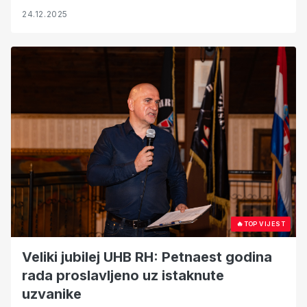
24.12.2025
🔥
TOP VIJEST
Veliki jubilej UHB RH: Petnaest godina
rada proslavljeno uz istaknute
uzvanike