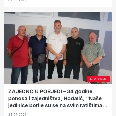
🔥
TOP VIJEST
ZAJEDNO U POBJEDI – 34 godine
ponosa i zajedništva; Hodalić; “Naše
jedinice borile su se na svim ratištima u
zemlji, poginulo je 38 žitelja tadašnje
28.07.2025