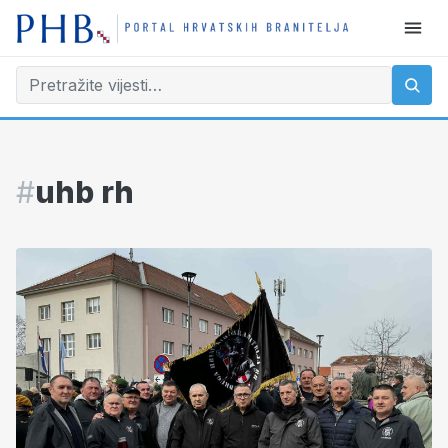
#
uhb rh