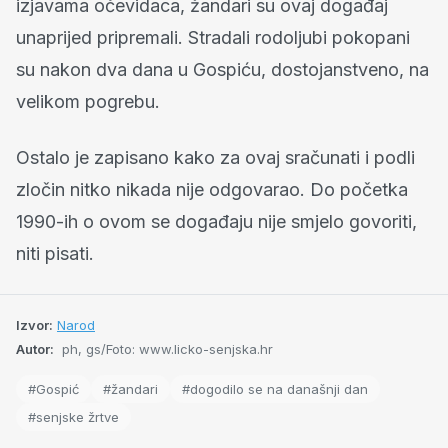
izjavama očevidaca, žandari su ovaj događaj
unaprijed pripremali. Stradali rodoljubi pokopani
su nakon dva dana u Gospiću, dostojanstveno, na
velikom pogrebu.
Ostalo je zapisano kako za ovaj sračunati i podli
zločin nitko nikada nije odgovarao. Do početka
1990-ih o ovom se događaju nije smjelo govoriti,
niti pisati.
Izvor:
Narod
Autor:
ph, gs/Foto: www.licko-senjska.hr
#Gospić
#žandari
#dogodilo se na današnji dan
#senjske žrtve