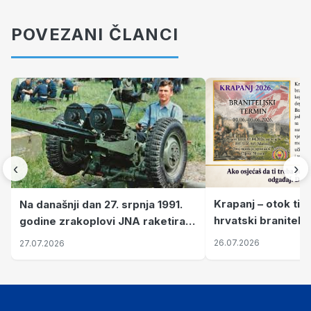
POVEZANI ČLANCI
‹
›
Krapanj – otok tiš
Na današnji dan 27. srpnja 1991.
hrvatski branitelj
godine zrakoplovi JNA raketirali
pronalaze mir
su vojarnu i obučni centar "Nikola
26.07.2026
27.07.2026
Šubić Zrinski" popularno zvanu
"Opatovačka pustara"