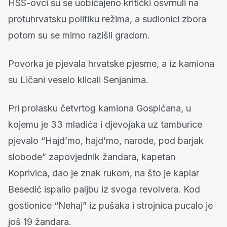
HSS-ovci su se uobičajeno kritički osvrnuli na
protuhrvatsku politiku režima, a sudionici zbora
potom su se mirno razišli gradom.
Povorka je pjevala hrvatske pjesme, a iz kamiona
su Ličani veselo klicali Senjanima.
Pri prolasku četvrtog kamiona Gospićana, u
kojemu je 33 mladića i djevojaka uz tamburice
pjevalo “Hajd’mo, hajd’mo, narode, pod barjak
slobode” zapovjednik žandara, kapetan
Koprivica, dao je znak rukom, na što je kaplar
Besedić ispalio paljbu iz svoga revolvera. Kod
gostionice “Nehaj” iz pušaka i strojnica pucalo je
još 19 žandara.