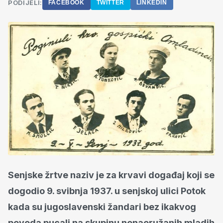
PODIJELI:
FACEBOOK
TWITTER
LINKEDIN
Senjske žrtve naziv je za krvavi događaj koji se
dogodio 9. svibnja 1937. u senjskoj ulici Potok
kada su jugoslavenski žandari bez ikakvog
povoda pucali na skupinu nenaoružanih mladih