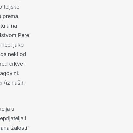
biteljske
tu prema
tu a na
vodstvom Pere
inec, jako
o da neki od
red crkve i
agovini.
 (iz naših
cija u
prijatelja i
dana žalosti“