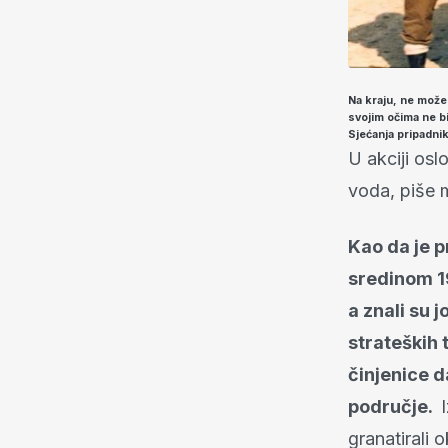
Na kraju, ne možem
svojim očima ne bi
Sjećanja pripadni
U akciji os
voda, piše 
Kao da je p
sredinom 1
a znali su j
strateških t
činjenice d
područje.
I
granatirali 