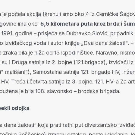
 je počela akcija (krenuli smo oko 4 iz Cerničke Šagov
govine ima oko
5,5 kilometara puta kroz brda i šum
 1991. godine – prisjeća se Dubravko Slović, pripadnik
o izviđačkog voda i autor knjige „Dva dana žalosti". –
zraka bila je niža od 15 ispod ništice. Naravno, nismo 
i su i Druga satnija iz 2. bojne (121.brigada), izviđači iz
 mališani“), Samostalna satnija 121. brigade HV, Inžen
HV, Treća i četvrta satnija iz 3. bojne. 121. HV-a Za arti
dužena je bila 108. slavonsko – brodska brigada.
pekli odojka
a dana žalosti“ koja prati ratni put diverzantsko izvi
točnije Peščenice) između ostalog, postoji sjećanje J