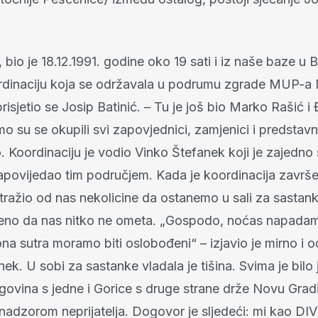
 bio je 18.12.1991. godine oko 19 sati i iz naše baze u Ba
dinaciju koja se održavala u podrumu zgrade MUP-a
risjetio se Josip Batinić. – Tu je još bio Marko Rašić i
o su se okupili svi zapovjednici, zamjenici i predstavni
. Koordinaciju je vodio Vinko Štefanek koji je zajedno
povijedao tim područjem. Kada je koordinacija završ
tražio od nas nekolicine da ostanemo u sali za sastank
đeno da nas nitko ne ometa. „Gospodo, noćas napada
na sutra moramo biti oslobođeni“ – izjavio je mirno i 
ek. U sobi za sastanke vladala je tišina. Svima je bilo
ovina s jedne i Gorice s druge strane drže Novu Gra
 nadzorom neprijatelja. Dogovor je sljedeći: mi kao DI