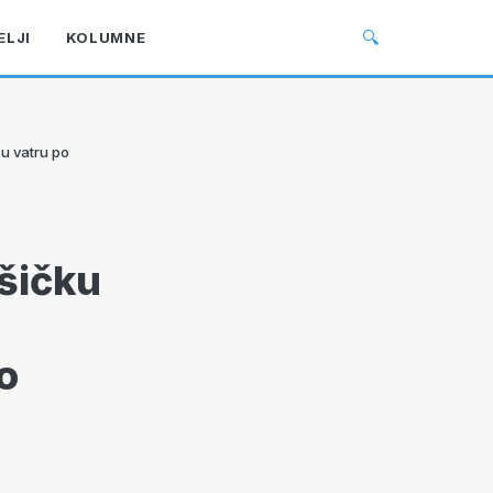
🔍
ELJI
KOLUMNE
su vatru po
ašičku
o