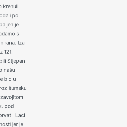
 krenuli
odali po
paljen je
padamo s
nirana. Iza
z 121.
ili Stjepan
io našu
e bio u
 kroz šumsku
 zavojitom
ak. pod
rvat i Laci
osti jer je