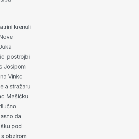
trini krenuli
 Nove
 Đuka
ci postrojbi
 s Josipom
ena Vinko
e a stražaru
mo Mašićku
odlučno
 jasno da
dišku pod
V s obzirom