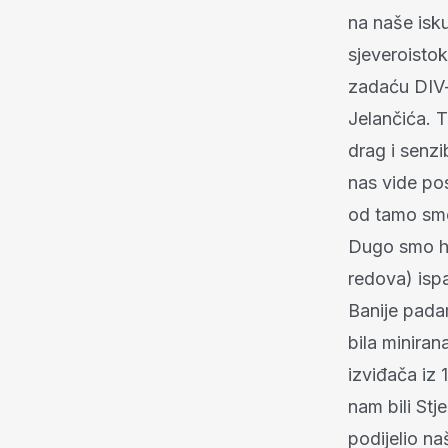
na naše isk
sjeveroistok
zadaću DIV-
Jelančića. T
drag i senzi
nas vide pos
od tamo smo
Dugo smo ho
redova) ispa
Banije pada
bila miniran
izviđača iz 
nam bili Stj
podijelio na