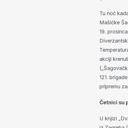
Tu noć kada
Mašićke Ša
19. prosinca
Diverzantsk
Temperatura 
akciji krenul
(„Šagovački"
121. brigade 
pripremu za
Četnici su 
U knjizi „Dv
iz Zagreba (