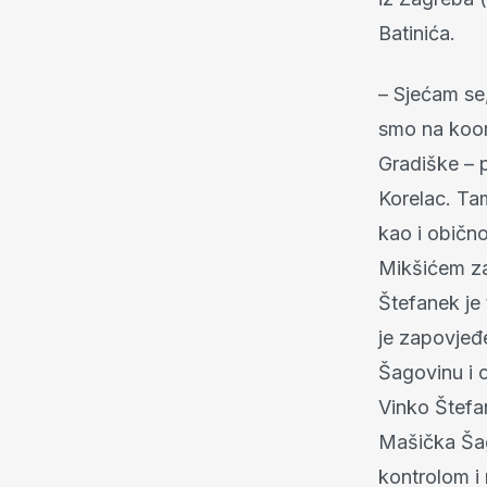
Batinića.
– Sjećam se,
smo na koor
Gradiške – p
Korelac. Tam
kao i obično
Mikšićem za
Štefanek je 
je zapovje
Šagovinu i o
Vinko Štefan
Mašička Šag
kontrolom i