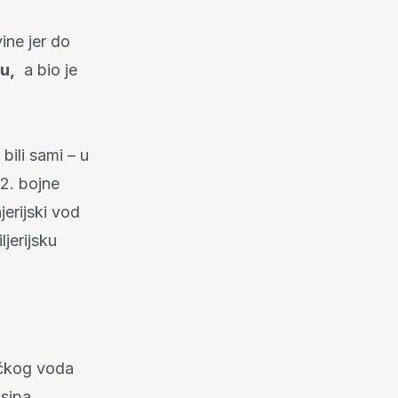
ine jer do
u,
a bio je
bili sami – u
 2. bojne
jerijski vod
ljerijsku
đačkog voda
osipa