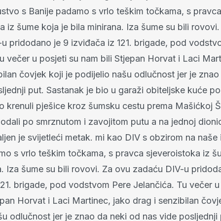
ustvo s Banije padamo s vrlo teškim točkama, s pravc
a iz šume koja je bila minirana. Iza šume su bili rovovi
u pridodano je 9 izviđača iz 121. brigade, pod vodst
u večer u posjeti su nam bili Stjepan Horvat i Laci Mart
bilan čovjek koji je podijelio našu odlučnost jer je zna
ljednji put. Sastanak je bio u garaži obiteljske kuće po
 krenuli pješice kroz šumsku cestu prema Mašićkoj Š
dali po smrznutom i zavojitom putu a na jednoj dionici
ljen je svijetleći metak. mi kao DIV s obzirom na naše 
mo s vrlo teškim točkama, s pravca sjeveroistoka iz š
a. Iza šume su bili rovovi. Za ovu zadaću DIV-u pridod
121. brigade, pod vodstvom Pere Jelančića. Tu večer u 
epan Horvat i Laci Martinec, jako drag i senzibilan čovje
šu odlučnost jer je znao da neki od nas vide posljednji 