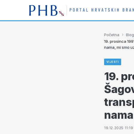
›
Početna
Blog
19. prosinca 199
nama, mi smo uz
VIJESTI
19. p
Šagov
trans
nama,
19.12.2025 11:19