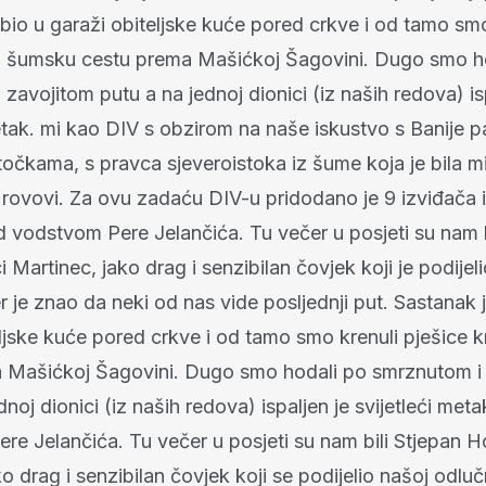
bio u garaži obiteljske kuće pored crkve i od tamo smo
z šumsku cestu prema Mašićkoj Šagovini. Dugo smo h
zavojitom putu a na jednoj dionici (iz naših redova) is
metak. mi kao DIV s obzirom na naše iskustvo s Banije 
točkama, s pravca sjeveroistoka iz šume koja je bila mi
 rovovi. Za ovu zadaću DIV-u pridodano je 9 izviđača i
d vodstvom Pere Jelančića. Tu večer u posjeti su nam b
i Martinec, jako drag i senzibilan čovjek koji je podijel
r je znao da neki od nas vide posljednji put. Sastanak j
eljske kuće pored crkve i od tamo smo krenuli pješice
 Mašićkoj Šagovini. Dugo smo hodali po smrznutom i
dnoj dionici (iz naših redova) ispaljen je svijetleći met
e Jelančića. Tu večer u posjeti su nam bili Stjepan Ho
o drag i senzibilan čovjek koji se podijelio našoj odlučn