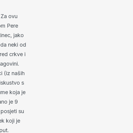
a
. Za ovu
vom Pere
inec, jako
o da neki od
red crkve i
agovini.
 (iz naših
iskustvo s
ume koja je
ano je 9
posjeti su
k koji je
put.