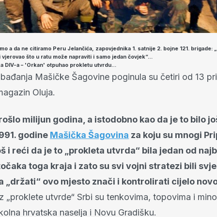
o a da ne citiramo Peru Jelančića, zapovjednika 1. satnije 2. bojne 121. brigade: 
 vjerovao što u ratu može napraviti i samo jedan čovjek“…
ka DIV-a – 'Orkan' otpuhao prokletu utvrdu…
lobađanja Mašičke Šagovine poginula su četiri od 13 pr
magazin Oluja.
rošlo milijun godina, a istodobno kao da je to bilo jo
991. godine
Mašička Šagovina
za koju su mnogi Pri
oš i reći da je to „prokleta utvrda“ bila jedan od najb
očaka toga kraja i zato su svi vojni stratezi bili svj
a „držati“ ovo mjesto znači i kontrolirati cijelo no
z „proklete utvrde“ Srbi su tenkovima, topovima i mi
okolna hrvatska naselja i Novu Gradišku.