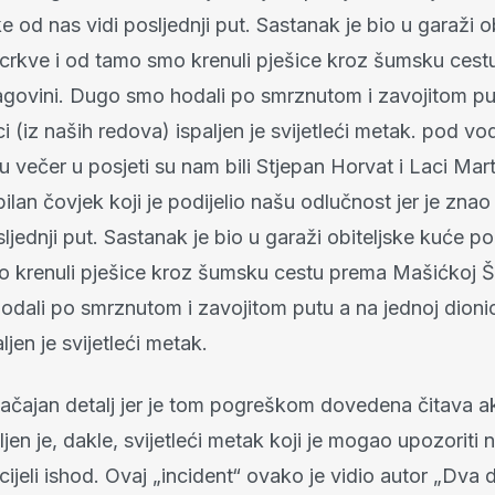
 od nas vidi posljednji put. Sastanak je bio u garaži o
crkve i od tamo smo krenuli pješice kroz šumsku ces
govini. Dugo smo hodali po smrznutom i zavojitom pu
ci (iz naših redova) ispaljen je svijetleći metak. pod 
u večer u posjeti su nam bili Stjepan Horvat i Laci Mart
bilan čovjek koji je podijelio našu odlučnost jer je zna
ljednji put. Sastanak je bio u garaži obiteljske kuće po
 krenuli pješice kroz šumsku cestu prema Mašićkoj Š
dali po smrznutom i zavojitom putu a na jednoj dionici
ljen je svijetleći metak.
načajan detalj jer je tom pogreškom dovedena čitava ak
ljen je, dakle, svijetleći metak koji je mogao upozoriti ne
cijeli ishod. Ovaj „incident“ ovako je vidio autor „Dva 