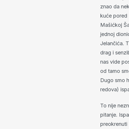
znao da neke
kuće pored 
Mašićkoj Ša
jednoj dioni
Jelančića. T
drag i senzi
nas vide pos
od tamo smo
Dugo smo ho
redova) ispa
To nije nez
pitanje. Ispa
preokrenuti 