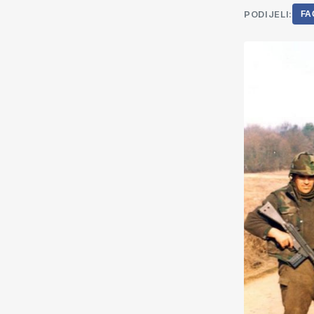
PODIJELI:
FA