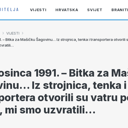
VIJESTI
HRVATSKA
SVIJET
BRANIT
›
›
VIJESTI
1. – Bitka za Mašičku Šagovinu… Iz strojnica, tenka i transportera otvorili 
vratili…
rosinca 1991. – Bitka za M
inu… Iz strojnica, tenka i
portera otvorili su vatru p
 mi smo uzvratili…