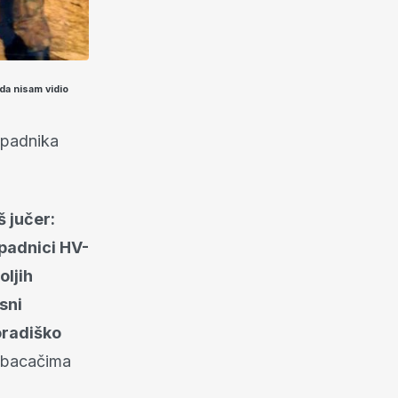
„da nisam vidio
ipadnika
š jučer:
padnici HV-
oljih
esni
voradiško
nobacačima