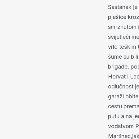
Sastanak je 
pješice kro
smrznutom i 
svijetleći 
vrlo teškim 
šume su bili
brigade, po
Horvat i Lac
odlučnost je
garaži obit
cestu prema
putu a na je
vodstvom Per
Martinec,jak