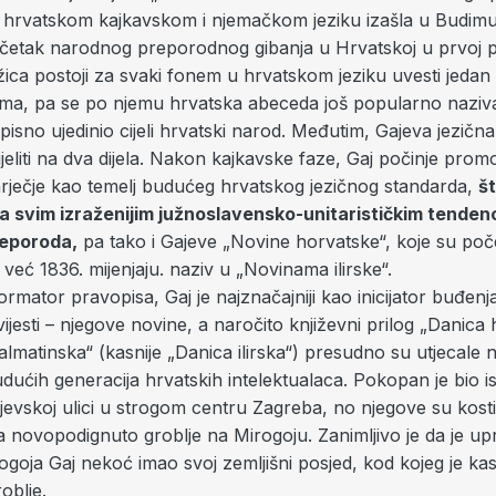
na hrvatskom kajkavskom i njemačkom jeziku izašla u Budimu
etak narodnog preporodnog gibanja u Hrvatskoj u prvoj po
ižica postoji za svaki fonem u hrvatskom jeziku uvesti jeda
isma, pa se po njemu hrvatska abeceda još popularno naziva 
pisno ujedinio cijeli hrvatski narod. Međutim, Gajeva jezična 
eliti na dva dijela. Nakon kajkavske faze, Gaj počinje promo
rječje kao temelj budućeg hrvatskog jezičnog standarda,
št
 svim izraženijim južnoslavensko-unitarističkim tenden
eporoda,
pa tako i Gajeve „Novine horvatske“, koje su počel
 već 1836. mijenjaju. naziv u „Novinama ilirske“.
rmator pravopisa, Gaj je najznačajniji kao inicijator buđenj
ijesti – njegove novine, a naročito književni prilog „Danica
almatinska“ (kasnije „Danica ilirska“) presudno su utjecale n
dućih generacija hrvatskih intelektualaca. Pokopan je bio i
jevskoj ulici u strogom centru Zagreba, no njegove su kosti
 novopodignuto groblje na Mirogoju. Zanimljivo je da je u
goja Gaj nekoć imao svoj zemljišni posjed, kod kojeg je kas
oblje.