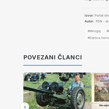
Izvor:
Portal dn
Autor:
PDN - ar
#Mirogoj
#
#Danica horva
POVEZANI ČLANCI
‹