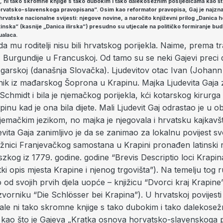
 ni tako skromne knjige s tako dubokim i tako dalekosežnim posljedicama kao št
orvatsko-slavenskoga pravopisana“.
Osim kao reformator pravopisa, Gaj je najznač
 hrvatske nacionalne svijesti: njegove novine, a naročito književni prilog „Danica 
inska“ (kasnije „Danica ilirska“) presudno su utjecale na političko formiranje bu
ualaca.
da mu roditelji nisu bili hrvatskog porijekla. Naime, prema trad
z Burgundije u Francuskoj. Od tamo su se neki Gajevi preci d
Ugarskoj (današnja Slovačka). Ljudevitov otac Ivan (Johann
rnik iz mađarskog Šoprona u Krapinu. Majka Ljudevita Gaja 
 Schmidt i bila je njemačkog porijekla, kći kotarskog kirurga 
inu kad je ona bila dijete. Mali Ljudevit Gaj odrastao je u obit
jemačkim jezikom, no majka je njegovala i hrvatsku kajkavšt
vita Gaja zanimljivo je da se zanimao za lokalnu povijest sv
ižnici Franjevačkog samostana u Krapini pronađen latinski 
zkog iz 1779. godine. godine “Brevis Descriptio loci Krapi
tki opis mjesta Krapine i njenog trgovišta”). Na temelju tog 
o od svojih prvih djela uopće – knjižicu “Dvorci kraj Krapine
orniku “Die Schlösser bei Krapina”). U hrvatskoj povijesti i
le ni tako skromne knjige s tako dubokim i tako dalekose
 kao što je Gajeva „Kratka osnova horvatsko-slavenskoga 