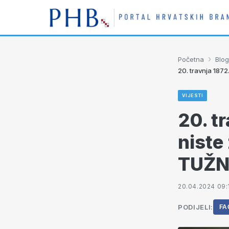
›
Početna
Blog
20. travnja 1872
VIJESTI
20. tr
niste
TUŽN
20.04.2024 09:
PODIJELI:
FA