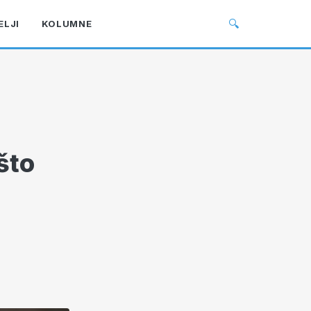
🔍
ELJI
KOLUMNE
 što