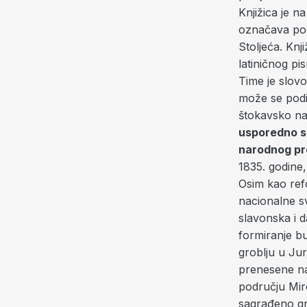
Knjižica je 
označava poč
Stoljeća. Knj
latiničnog p
Time je slovo
može se podij
štokavsko na
usporedno sa
narodnog pr
1835. godine,
Osim kao refo
nacionalne sv
slavonska i d
formiranje bu
groblju u Jur
prenesene na
području Miro
sagrađeno gr