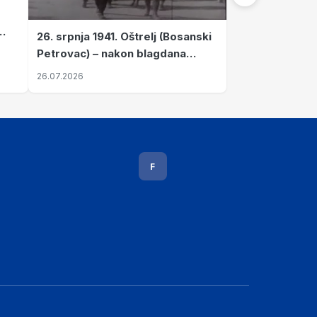
26. srpnja 1941. Oštrelj (Bosanski
Petrovac) – nakon blagdana
Svete Ane izvršen napad srpskih
26.07.2026
ustanika na vlak s ženama i
djecom
F