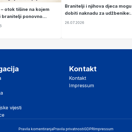
Branitelji i njihova djeca mogu
 – otok tišine na kojem
dobiti naknadu za udžbenike:
i branitelji ponovno
zahtjevi se podnose do 31.
26.07.2026
ze mir
6
listopada
gacija
Kontakt
a
Kontakt
Impressum
ka
jske vijesti
ice
Pravila komentiranja
Pravila privatnosti
GDPR
Impressum