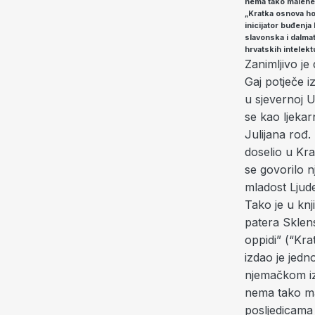
nema tako malene,
„Kratka osnova h
inicijator buđenja
slavonska i dalmat
hrvatskih intelekt
Zanimljivo je 
Gaj potječe i
u sjevernoj 
se kao ljeka
Julijana rođ.
doselio u Krap
se govorilo n
mladost Ljude
Tako je u knj
patera Sklens
oppidi” (“Kra
izdao je jedn
njemačkom izv
nema tako ma
posljedicama