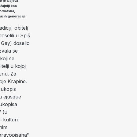
o je Gajeva
ajniji kao
horvatska,
dućih generacija
iciji, obitelj
oselili u Spiš
 Gay) doselio
zvala se
koji se
elji u kojoj
inu. Za
oje Krapine.
rukopis
na ejusque
rukopisa
” (u
 kulturi
žnim
pravopisana“.