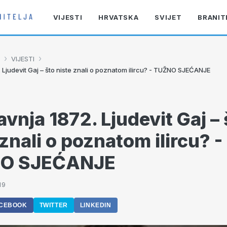
VIJESTI
HRVATSKA
SVIJET
BRANIT
›
›
VIJESTI
. Ljudevit Gaj – što niste znali o poznatom ilircu? - TUŽNO SJEĆANJE
avnja 1872. Ljudevit Gaj –
 znali o poznatom ilircu? -
O SJEĆANJE
19
CEBOOK
TWITTER
LINKEDIN