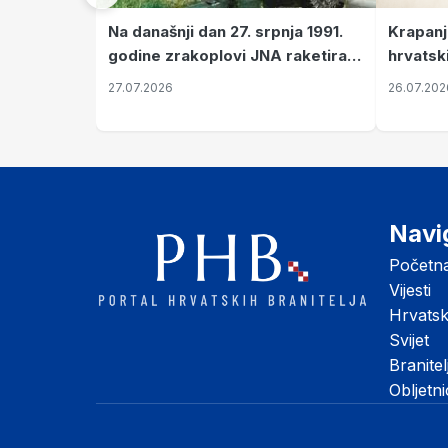
Krapanj
Na današnji dan 27. srpnja 1991.
hrvatsk
godine zrakoplovi JNA raketirali
pronala
su vojarnu i obučni centar "Nikola
26.07.202
27.07.2026
Šubić Zrinski" popularno zvanu
"Opatovačka pustara"
Navi
Početn
Vijesti
Hrvats
Svijet
Branitel
Obljetn