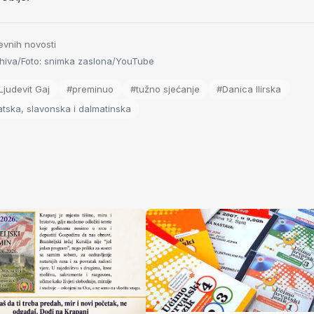
evnih novosti
hiva/Foto: snimka zaslona/YouTube
Ljudevit Gaj
#preminuo
#tužno sjećanje
#Danica Ilirska
tska, slavonska i dalmatinska