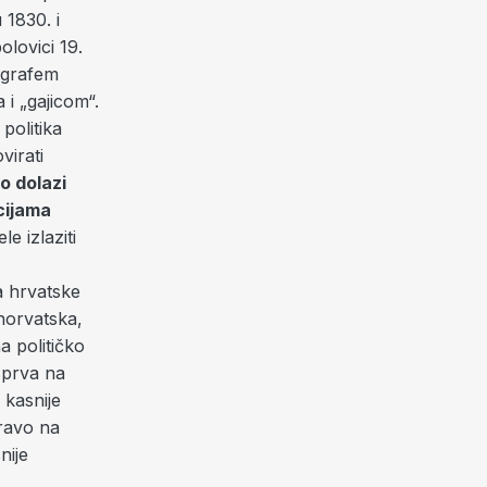
 1830. i
lovici 19.
n grafem
i „gajicom“.
politika
virati
o dolazi
cijama
e izlaziti
a hrvatske
 horvatska,
a političko
sprva na
 kasnije
pravo na
nije