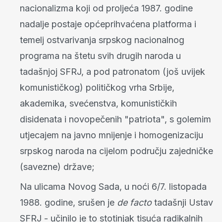
nacionalizma koji od proljeća 1987. godine
nadalje postaje općeprihvaćena platforma i
temelj ostvarivanja srpskog nacionalnog
programa na štetu svih drugih naroda u
tadašnjoj SFRJ, a pod patronatom (još uvijek
komunističkog) političkog vrha Srbije,
akademika, svećenstva, komunističkih
disidenata i novopečenih "patriota", s golemim
utjecajem na javno mnijenje i homogenizaciju
srpskog naroda na cijelom području zajedničke
(savezne) države;
Na ulicama Novog Sada, u noći 6/7. listopada
1988. godine, srušen je
de facto
tadašnji Ustav
SFRJ - učinilo je to stotinjak tisuća radikalnih