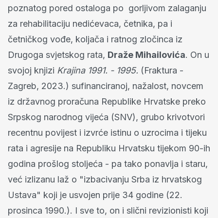
poznatog pored ostaloga po gorljivom zalaganju
za rehabilitaciju nedićevaca, četnika, pa i
četničkog vođe, koljača i ratnog zločinca iz
Drugoga svjetskog rata,
Draže Mihailovića
. On u
svojoj knjizi
Krajina 1991. - 1995.
(Fraktura -
Zagreb, 2023.) sufinanciranoj, nažalost, novcem
iz državnog proračuna Republike Hrvatske preko
Srpskog narodnog vijeća (SNV), grubo krivotvori
recentnu povijest i izvrće istinu o uzrocima i tijeku
rata i agresije na Republiku Hrvatsku tijekom 90-ih
godina prošlog stoljeća - pa tako ponavlja i staru,
već izlizanu laž o "izbacivanju Srba iz hrvatskog
Ustava" koji je usvojen prije 34 godine (22.
prosinca 1990.). I sve to, on i slični revizionisti koji