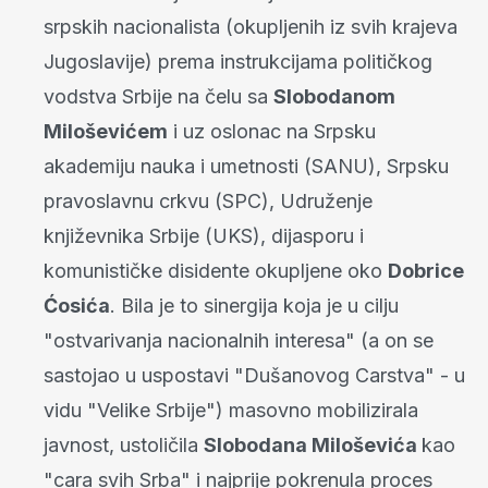
srpskih nacionalista (okupljenih iz svih krajeva
Jugoslavije) prema instrukcijama političkog
vodstva Srbije na čelu sa
Slobodanom
Miloševićem
i uz oslonac na Srpsku
akademiju nauka i umetnosti (SANU), Srpsku
pravoslavnu crkvu (SPC), Udruženje
književnika Srbije (UKS), dijasporu i
komunističke disidente okupljene oko
Dobrice
Ćosića
. Bila je to sinergija koja je u cilju
"ostvarivanja nacionalnih interesa" (a on se
sastojao u uspostavi "Dušanovog Carstva" - u
vidu "Velike Srbije") masovno mobilizirala
javnost, ustoličila
Slobodana Miloševića
kao
"cara svih Srba" i najprije pokrenula proces