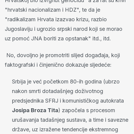
Hrvatskoj bio izvrgnut genocidu" a za rat su krivi
"hrvatski nacionalizam i HDZ", te da je
"radikalizam Hrvata izazvao krizu, razbio
Jugoslaviju i ugrozio srpski narod koji se morao
uz pomoć JNA boriti za opstanak" itd., itd.
No, dovoljno je promotriti slijed događaja, koji
faktografski i činjenično dokazuje sljedeće:
Srbija je već početkom 80-ih godina (ubrzo
nakon smrti dotadašnjeg doživotnog
predsjednika SFRJ i komunističkog autokrata
Josipa Broza Tita
) započela s procesom
urušavanja tadašnjeg sustava, a time i savezne
države, uz izražene tendencije ekstremnog