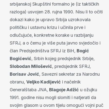
srbijanskoj Skupštini formalno je (iz taktičkih
razloga) usvojen 28. rujna 1990. Nisu li to očiti
dokazi kako je upravo Srbija uzrokovala
političku i ustavnu krizu i učinila prve i
odlučujuće, konkretne korake u razbijanju
SFRJ, a o čemu je više puta javno svjedočio i
član Predsjedništva SFRJ iz BiH,
Bogić
Bogićević
, Srbin kojeg predsjednik Srbije,
Slobodan Milošević
, predsjednik SFRJ,
Borisav Jović
, Savezni sekretar za Narodnu
obranu,
Veljko Kadijević
i načelnik
Generalštaba JNA,
Blagoje Adžić
u ožujku
1991. godine nisu mogli slomiti i natjerati da
svojim glasom u ovom tijelu omogući vojni puč