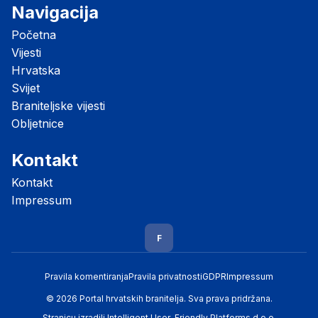
Navigacija
Početna
Vijesti
Hrvatska
Svijet
Braniteljske vijesti
Obljetnice
Kontakt
Kontakt
Impressum
F
Pravila komentiranja
Pravila privatnosti
GDPR
Impressum
© 2026 Portal hrvatskih branitelja. Sva prava pridržana.
Stranicu izradili
Intelligent User-Friendly Platforms d.o.o.