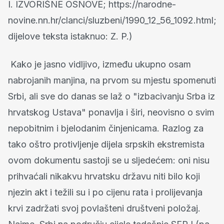
I. IZVORIŠNE OSNOVE; https://narodne-
novine.nn.hr/clanci/sluzbeni/1990_12_56_1092.html;
dijelove teksta istaknuo: Z. P.)
Kako je jasno vidljivo, između ukupno osam
nabrojanih manjina, na prvom su mjestu spomenuti
Srbi, ali sve do danas se laž o "izbacivanju Srba iz
hrvatskog Ustava" ponavlja i širi, neovisno o svim
nepobitnim i bjelodanim činjenicama. Razlog za
tako oštro protivljenje dijela srpskih ekstremista
ovom dokumentu sastoji se u sljedećem: oni nisu
prihvaćali nikakvu hrvatsku državu niti bilo koji
njezin akt i težili su i po cijenu rata i prolijevanja
krvi zadržati svoj povlašteni društveni položaj.