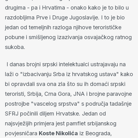
drugima - pa i Hrvatima - onako kako je to bilo u
razdobljima Prve i Druge Jugoslavije. I to je bio
jedan od temeljnih razloga njihove terorističke
pobune i smišljenog izazivanja osvajačkog ratnog
sukoba.
I danas brojni srpski intelektualci ustrajavaju na
laži o "izbacivanju Srba iz hrvatskog ustava" kako
bi opravdali sva ona zla što su ih domaći srpski
teroristi, Srbija, Crna Gora, JNA i brojne paravojne
postrojbe "vascelog srpstva" s područja tadašnje
SFRJ počinili diljem Hrvatske. Jedan od
najsvježijih primjera jest pamflet srbijanskog
povjesničara
Koste Nikolića
iz Beograda,