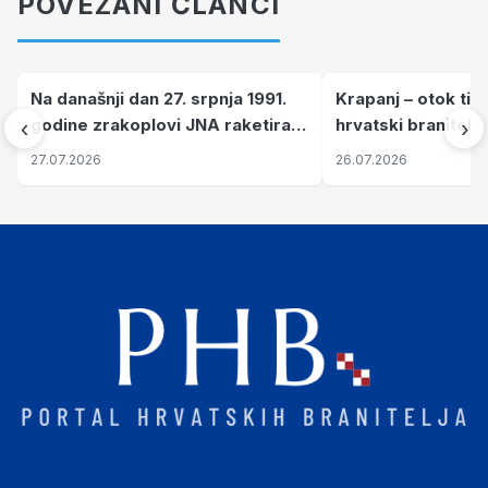
POVEZANI ČLANCI
Na današnji dan 27. srpnja 1991.
Krapanj – otok tiš
godine zrakoplovi JNA raketirali
hrvatski branitelj
‹
›
su vojarnu i obučni centar "Nikola
pronalaze mir
27.07.2026
26.07.2026
Šubić Zrinski" popularno zvanu
"Opatovačka pustara"