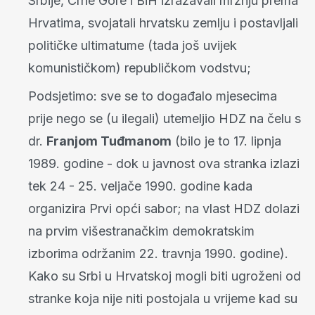
Srbije, Crne Gore i BiH izražavali mržnju prema
Hrvatima, svojatali hrvatsku zemlju i postavljali
političke ultimatume (tada još uvijek
komunističkom) republičkom vodstvu;
Podsjetimo: sve se to događalo mjesecima
prije nego se (u ilegali) utemeljio HDZ na čelu s
dr.
Franjom Tuđmanom
(bilo je to 17. lipnja
1989. godine - dok u javnost ova stranka izlazi
tek 24 - 25. veljače 1990. godine kada
organizira Prvi opći sabor; na vlast HDZ dolazi
na prvim višestranačkim demokratskim
izborima održanim 22. travnja 1990. godine).
Kako su Srbi u Hrvatskoj mogli biti ugroženi od
stranke koja nije niti postojala u vrijeme kad su