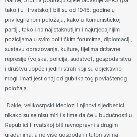
Naime, Srbi na području cijele tadašnje SFRJ (pa
tako i u Hrvatskoj) bili su od 1945. godine u
privilegiranom položaju, kako u Komunističkoj
partiji, tako i na najistaknutijim i najutjecajnijim
pozicijama u svim političkim forumima, diplomaciji,
sustavu obrazovanja, kulture, tijelima državne
represije (vojska, policija, sudstvo), gospodarstvu
i društvu uopće i jedini strah koji su objektivno
mogli imati jest onaj od gubitka tog povlaštenog
položaja.
Dakle, velikosrpski ideolozi i njihovi sljedbenici
nikako su se nisu mirili s time da će u budućnosti u
Republici Hrvatskoj biti ravnopravni s drugim
građanima, a ne više gospodari i tutori svima