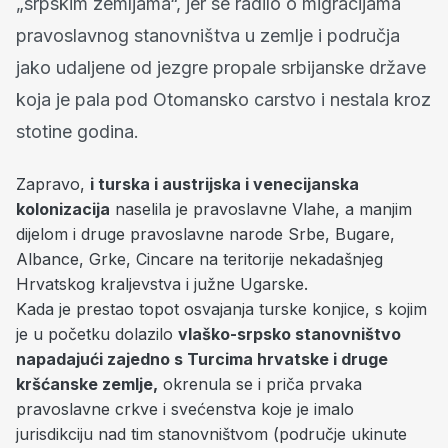
„srpskim zemljama“, jer se radilo o migracijama
pravoslavnog stanovništva u zemlje i područja
jako udaljene od jezgre propale srbijanske države
koja je pala pod Otomansko carstvo i nestala kroz
stotine godina.
Zapravo,
i turska i austrijska i venecijanska
kolonizacija
naselila je pravoslavne Vlahe, a manjim
dijelom i druge pravoslavne narode Srbe, Bugare,
Albance, Grke, Cincare na teritorije nekadašnjeg
Hrvatskog kraljevstva i južne Ugarske.
Kada je prestao topot osvajanja turske konjice, s kojim
je u početku dolazilo
vlaško-srpsko stanovništvo
napadajući zajedno s Turcima hrvatske i druge
kršćanske zemlje,
okrenula se i priča prvaka
pravoslavne crkve i svećenstva koje je imalo
jurisdikciju nad tim stanovništvom (područje ukinute