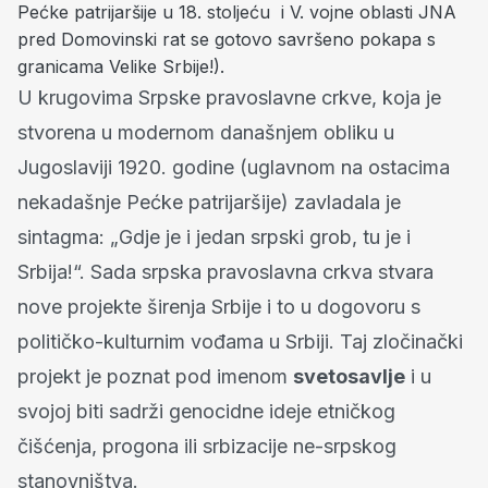
Pećke patrijaršije u 18. stoljeću i V. vojne oblasti JNA
pred Domovinski rat se gotovo savršeno pokapa s
granicama Velike Srbije!).
U krugovima Srpske pravoslavne crkve, koja je
stvorena u modernom današnjem obliku u
Jugoslaviji 1920. godine (uglavnom na ostacima
nekadašnje Pećke patrijaršije) zavladala je
sintagma: „Gdje je i jedan srpski grob, tu je i
Srbija!“. Sada srpska pravoslavna crkva stvara
nove projekte širenja Srbije i to u dogovoru s
političko-kulturnim vođama u Srbiji. Taj zločinački
projekt je poznat pod imenom
svetosavlje
i u
svojoj biti sadrži genocidne ideje etničkog
čišćenja, progona ili srbizacije ne-srpskog
stanovništva.