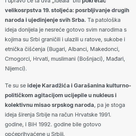
I upravo će ta dva „ideala“ biti
pokretač
velikosrpstva 19. stoljeća: posrbljivanje drugih
naroda i ujedinjenje svih Srba.
Ta patološka
ideja donijela je nesreće gotovo svim narodima s
kojima su Srbi graničili i ulazili u ratove, sukobe i
etnička čišćenja (Bugari, Albanci, Makedonci,
Crnogorci, Hrvati, muslimani (Bošnjaci), Mađari,
Nijemci).
Te su se
ideje Karadžića i Garašanina kulturno-
političkom agitacijom ucijepile u nukleus i
kolektivnu misao srpskog naroda
, pa je stoga
ideja širenja Srbije na račun Hrvatske 1991.
godine, i BiH 1992. godine bile gotovo
općeprihvaćene u Srbiji.