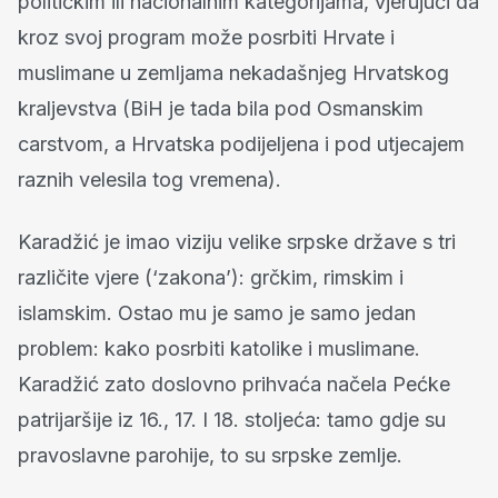
političkim ili nacionalnim kategorijama, vjerujući da
kroz svoj program može posrbiti Hrvate i
muslimane u zemljama nekadašnjeg Hrvatskog
kraljevstva (BiH je tada bila pod Osmanskim
carstvom, a Hrvatska podijeljena i pod utjecajem
raznih velesila tog vremena).
Karadžić je imao viziju velike srpske države s tri
različite vjere (‘zakona’): grčkim, rimskim i
islamskim. Ostao mu je samo je samo jedan
problem: kako posrbiti katolike i muslimane.
Karadžić zato doslovno prihvaća načela Pećke
patrijaršije iz 16., 17. I 18. stoljeća: tamo gdje su
pravoslavne parohije, to su srpske zemlje.