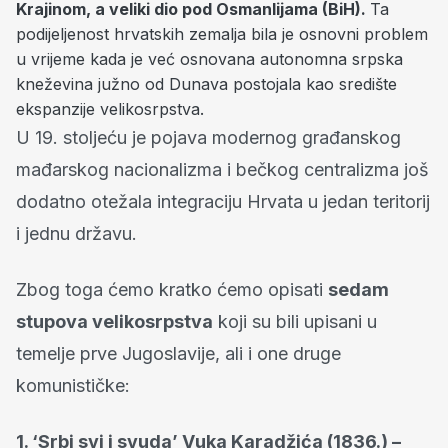
Krajinom, a veliki dio pod Osmanlijama (BiH).
Ta
podijeljenost hrvatskih zemalja bila je osnovni problem
u vrijeme kada je već osnovana autonomna srpska
kneževina južno od Dunava postojala kao središte
ekspanzije velikosrpstva.
U 19. stoljeću je pojava modernog građanskog
mađarskog nacionalizma i bečkog centralizma još
dodatno otežala integraciju Hrvata u jedan teritorij
i jednu državu.
Zbog toga ćemo kratko ćemo opisati
sedam
stupova velikosrpstva
koji su bili upisani u
temelje prve Jugoslavije, ali i one druge
komunističke:
1. ‘Srbi svi i svuda’ Vuka Karadžića (1836.) –