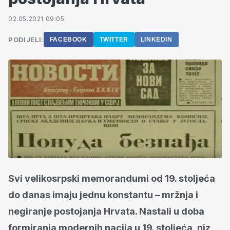
02.05.2021 09:05
PODIJELI:
FACEBOOK
TWITTER
LINKEDIN
Svi velikosrpski memorandumi od 19. stoljeća
do danas imaju jednu konstantu – mržnja i
negiranje postojanja Hrvata. Nastali u doba
formiranja modernih nacija u 19. stoljeća, niz