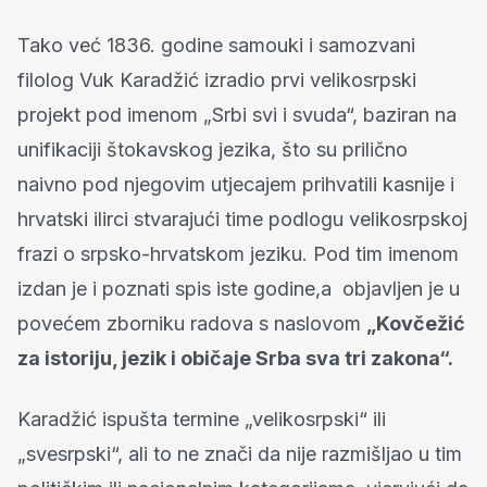
Tako već 1836. godine samouki i samozvani
filolog Vuk Karadžić izradio prvi velikosrpski
projekt pod imenom „Srbi svi i svuda“, baziran na
unifikaciji štokavskog jezika, što su prilično
naivno pod njegovim utjecajem prihvatili kasnije i
hrvatski ilirci stvarajući time podlogu velikosrpskoj
frazi o srpsko-hrvatskom jeziku. Pod tim imenom
izdan je i poznati spis iste godine,a objavljen je u
povećem zborniku radova s naslovom
„Kovčežić
za istoriju, jezik i običaje Srba sva tri zakona“.
Karadžić ispušta termine „velikosrpski“ ili
„svesrpski“, ali to ne znači da nije razmišljao u tim