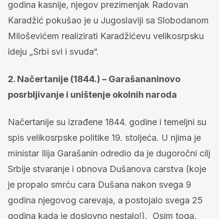
godina kasnije, njegov prezimenjak Radovan
Karadžić pokušao je u Jugoslaviji sa Slobodanom
Miloševićem realizirati Karadžićevu velikosrpsku
ideju „Srbi svi i svuda“.
2. Načertanije (1844.) – Garašananinovo
posrbljivanje i uništenje okolnih naroda
Načertanije su izrađene 1844. godine i temeljni su
spis velikosrpske politike 19. stoljeća. U njima je
ministar Ilija Garašanin odredio da je dugoročni cilj
Srbije stvaranje i obnova Dušanova carstva (koje
je propalo smrću cara Dušana nakon svega 9
godina njegovog carevaja, a postojalo svega 25
godina kada je doslovno nestalo!). Osim toga,