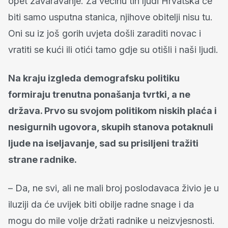
opet zavaravanje. Za većinu tih ljudi Hrvatska će
biti samo usputna stanica, njihove obitelji nisu tu.
Oni su iz još gorih uvjeta došli zaraditi novac i
vratiti se kući ili otići tamo gdje su otišli i naši ljudi.
Na kraju izgleda demografsku politiku
formiraju trenutna ponašanja tvrtki, a ne
država. Prvo su svojom politikom niskih plaća i
nesigurnih ugovora, skupih stanova potaknuli
ljude na iseljavanje, sad su prisiljeni tražiti
strane radnike.
– Da, ne svi, ali ne mali broj poslodavaca živio je u
iluziji da će uvijek biti obilje radne snage i da
mogu do mile volje držati radnike u neizvjesnosti.