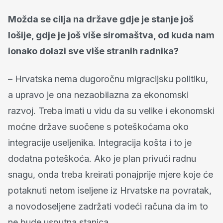
Možda se cilja na države gdje je stanje još
lošije, gdje je još više siromaštva, od kuda nam
ionako dolazi sve više stranih radnika?
– Hrvatska nema dugoročnu migracijsku politiku,
a upravo je ona nezaobilazna za ekonomski
razvoj. Treba imati u vidu da su velike i ekonomski
moćne države suočene s poteškoćama oko
integracije useljenika. Integracija košta i to je
dodatna poteškoća. Ako je plan privući radnu
snagu, onda treba kreirati ponajprije mjere koje će
potaknuti netom iseljene iz Hrvatske na povratak,
a novodoseljene zadržati vodeći računa da im to
ne bude usputna stanica.