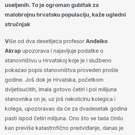
useljenih. To je ogroman gubitak za
malobrojnu hrvatsku populaciju, kaže ugledni
stručnjak
V
iše od dva desetljeća profesor
Anđelko
Akrap
upozorava i najavljuje podatke o
stanovništvu u Hrvatskoj koje je i službeno
pokazao popis stanovništva proveden prošle
godine. Još dok je Hrvatska, početkom
dvijetisućitih, imala gotovo četiri i pol milijuna
stanovnika on je, uz još nekolicinu kolegica i
kolega, upozoravao da će za dvadesetak godina
pasti ispod četiri milijuna. Ono što se tada činilo
kao previše katastrofično predviđanje, danas je