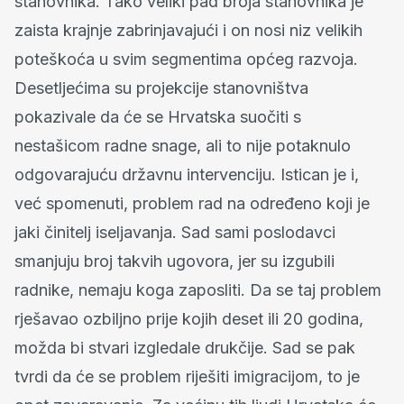
stanovnika. Tako veliki pad broja stanovnika je
zaista krajnje zabrinjavajući i on nosi niz velikih
poteškoća u svim segmentima općeg razvoja.
Desetljećima su projekcije stanovništva
pokazivale da će se Hrvatska suočiti s
nestašicom radne snage, ali to nije potaknulo
odgovarajuću državnu intervenciju. Istican je i,
već spomenuti, problem rad na određeno koji je
jaki činitelj iseljavanja. Sad sami poslodavci
smanjuju broj takvih ugovora, jer su izgubili
radnike, nemaju koga zaposliti. Da se taj problem
rješavao ozbiljno prije kojih deset ili 20 godina,
možda bi stvari izgledale drukčije. Sad se pak
tvrdi da će se problem riješiti imigracijom, to je