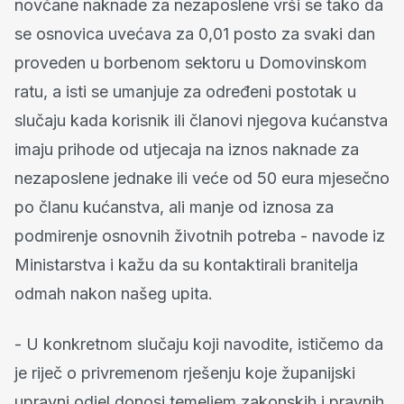
novčane naknade za nezaposlene vrši se tako da
se osnovica uvećava za 0,01 posto za svaki dan
proveden u borbenom sektoru u Domovinskom
ratu, a isti se umanjuje za određeni postotak u
slučaju kada korisnik ili članovi njegova kućanstva
imaju prihode od utjecaja na iznos naknade za
nezaposlene jednake ili veće od 50 eura mjesečno
po članu kućanstva, ali manje od iznosa za
podmirenje osnovnih životnih potreba - navode iz
Ministarstva i kažu da su kontaktirali branitelja
odmah nakon našeg upita.
- U konkretnom slučaju koji navodite, ističemo da
je riječ o privremenom rješenju koje županijski
upravni odjel donosi temeljem zakonskih i pravnih