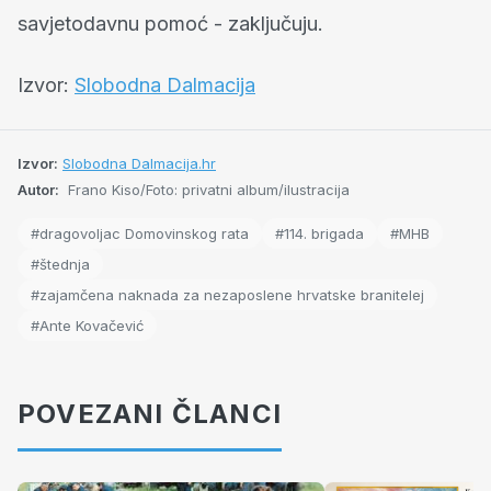
savjetodavnu pomoć - zaključuju.
Izvor:
Slobodna Dalmacija
Izvor:
Slobodna Dalmacija.hr
Autor:
Frano Kiso/Foto: privatni album/ilustracija
#dragovoljac Domovinskog rata
#114. brigada
#MHB
#štednja
#zajamčena naknada za nezaposlene hrvatske branitelej
#Ante Kovačević
POVEZANI ČLANCI