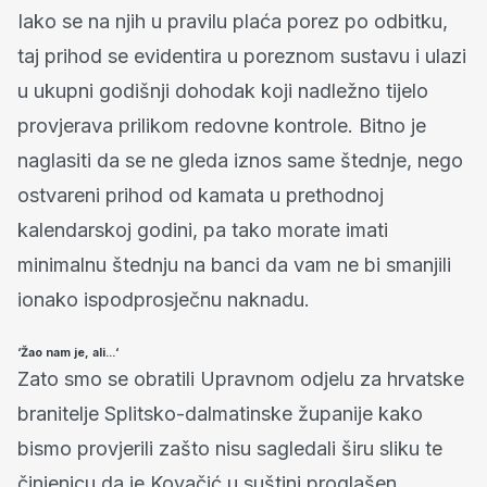
Iako se na njih u pravilu plaća porez po odbitku,
taj prihod se evidentira u poreznom sustavu i ulazi
u ukupni godišnji dohodak koji nadležno tijelo
provjerava prilikom redovne kontrole. Bitno je
naglasiti da se ne gleda iznos same štednje, nego
ostvareni prihod od kamata u prethodnoj
kalendarskoj godini, pa tako morate imati
minimalnu štednju na banci da vam ne bi smanjili
ionako ispodprosječnu naknadu.
‘Žao nam je, ali...‘
Zato smo se obratili Upravnom odjelu za hrvatske
branitelje Splitsko-dalmatinske županije kako
bismo provjerili zašto nisu sagledali širu sliku te
činjenicu da je Kovačić u suštini proglašen