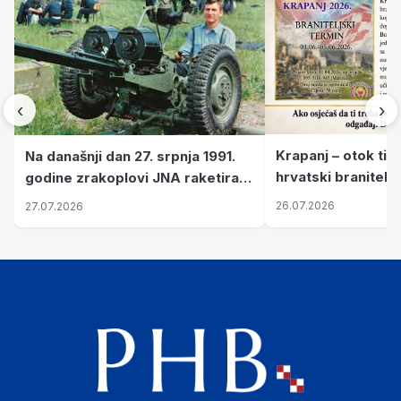
‹
›
Krapanj – otok tiš
Na današnji dan 27. srpnja 1991.
hrvatski branitelj
godine zrakoplovi JNA raketirali
pronalaze mir
su vojarnu i obučni centar "Nikola
26.07.2026
27.07.2026
Šubić Zrinski" popularno zvanu
"Opatovačka pustara"