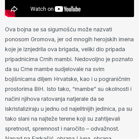
Ova bojna se sa sigurnošću može nazvati
ponosom Gromova, jer od mnogih herojskih imena
koje je iznjedrila ova brigada, veliki dio pripada
pripadnicima Crnih mambi. Nedovoljno je poznato
da su Crne mambe sudjelovale na svim
bojišnicama diljem Hrvatske, kao i u pograničnim
prostorima BiH. Isto tako, “mambe” su okolnosti i
načini njihova ratovanja natjerale da se
iskristaliziraju u jednu od najelitnijih jedinica, pa su
tako slani na najteže terene koji su zahtijevali
spretnost, spremnost i naročito – odvažnost.
Napad na Farkašić, obrana Livna, obrana