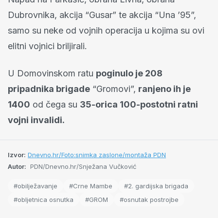
Dubrovnika, akcija “Gusar” te akcija “Una ’95”,
samo su neke od vojnih operacija u kojima su ovi
elitni vojnici briljirali.
U Domovinskom ratu
poginulo je 208
pripadnika brigade
“Gromovi”,
ranjeno ih je
1400
od čega su
35-orica 100-postotni ratni
vojni invalidi.
Izvor:
Dnevno.hr/Foto:snimka zaslone/montaža PDN
Autor:
PDN/Dnevno.hr/Snježana Vučković
#obilježavanje
#Crne Mambe
#2. gardijska brigada
#obljetnica osnutka
#GROM
#osnutak postrojbe