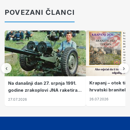
POVEZANI ČLANCI
‹
›
Krapanj – otok tiš
Na današnji dan 27. srpnja 1991.
hrvatski branitelj
godine zrakoplovi JNA raketirali
pronalaze mir
su vojarnu i obučni centar "Nikola
26.07.2026
27.07.2026
Šubić Zrinski" popularno zvanu
"Opatovačka pustara"